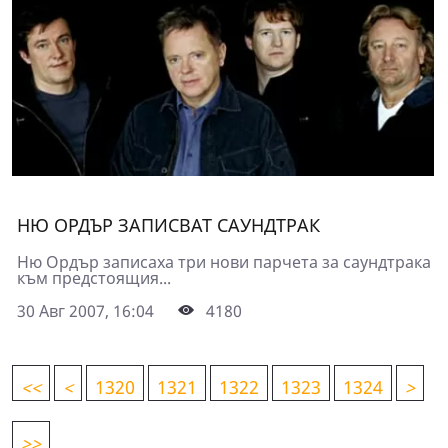
НЮ ОРДЪР ЗАПИСВАТ САУНДТРАК
Ню Ордър записаха три нови парчета за саундтрака
към предстоящия...
30 Авг 2007, 16:04
4180
<
<
<
1320
1321
1322
1323
1324
>
>>