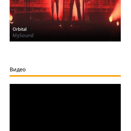
Orbital
MySound
Видео