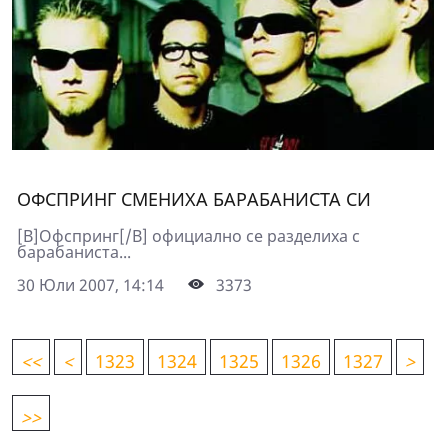
ОФСПРИНГ СМЕНИХА БАРАБАНИСТА СИ
[B]Офспринг[/B] официално се разделиха с
барабаниста...
30 Юли 2007, 14:14
3373
<
<
<
1323
1324
1325
1326
1327
>
>>