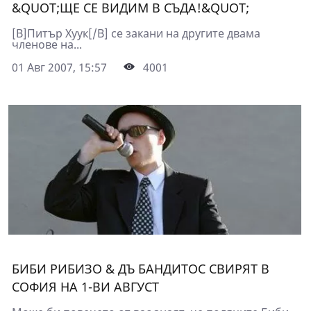
&QUOT;ЩЕ СЕ ВИДИМ В СЪДА!&QUOT;
[B]Питър Хуук[/B] се закани на другите двама
членове на...
01 Авг 2007, 15:57
4001
БИБИ РИБИЗО & ДЪ БАНДИТОС СВИРЯТ В
СОФИЯ НА 1-ВИ АВГУСТ