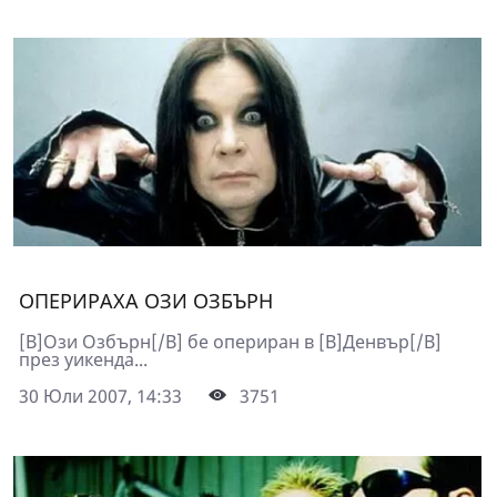
ОПЕРИРАХА ОЗИ ОЗБЪРН
[B]Ози Озбърн[/B] бе опериран в [B]Денвър[/B]
през уикенда...
30 Юли 2007, 14:33
3751