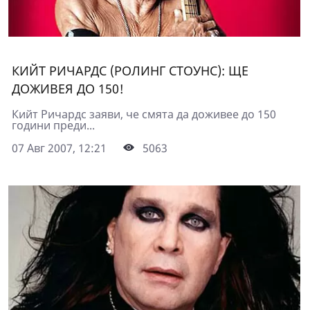
КИЙТ РИЧАРДС (РОЛИНГ СТОУНС): ЩЕ
ДОЖИВЕЯ ДО 150!
Кийт Ричардс заяви, че смята да доживее до 150
години преди...
07 Авг 2007, 12:21
5063