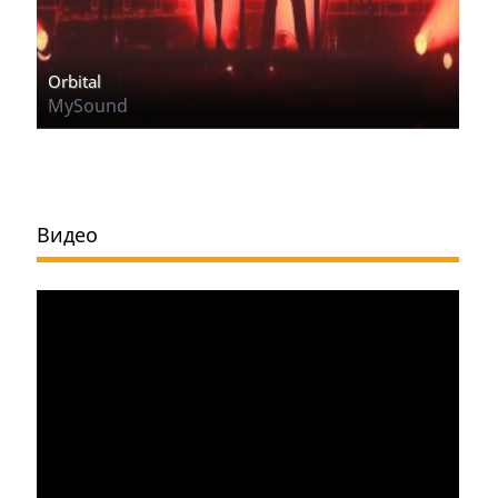
Orbital
MySound
Видео