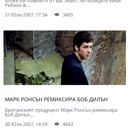
Може би повечето от вас знаят, че поляците Биби
Рибизо &...
31 Юли 2007, 17:34
3405
МАРК РОНСЪН РЕМИКСИРА БОБ ДИЛЪН
Британският продуцент Марк Ронсън ремиксира
Боб Дилън....
30 Юли 2007, 14:59
4663