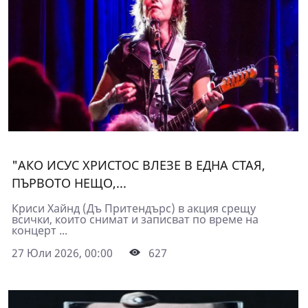
"АКО ИСУС ХРИСТОС ВЛЕЗЕ В ЕДНА СТАЯ,
ПЪРВОТО НЕЩО,...
Криси Хайнд (Дъ Притендърс) в акция срещу
всички, които снимат и записват по време на
концерт ...
27 Юли 2026, 00:00
627