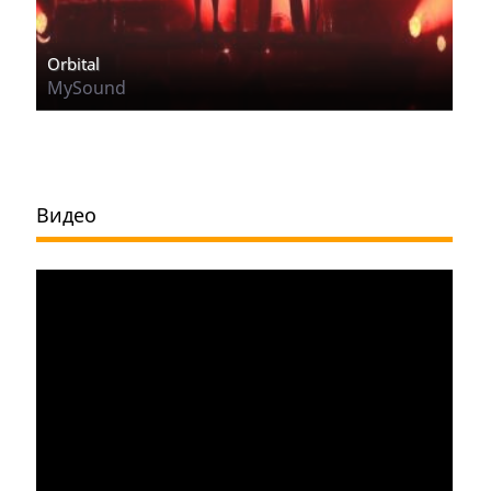
Orbital
MySound
Видео