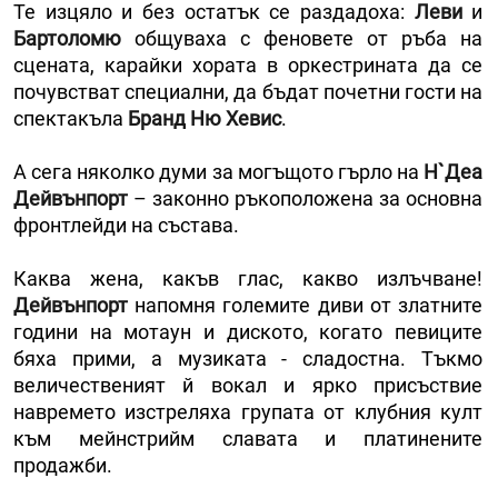
Те изцяло и без остатък се раздадоха:
Леви
и
Бартоломю
общуваха с феновете от ръба на
сцената, карайки хората в оркестрината да се
почувстват специални, да бъдат почетни гости на
спектакъла
Бранд Ню Хевис
.
А сега няколко думи за могъщото гърло на
Н`Деа
Дейвънпорт
– законно ръкоположена за основна
фронтлейди на състава.
Каква жена, какъв глас, какво излъчване!
Дейвънпорт
напомня големите диви от златните
години на мотаун и диското, когато певиците
бяха прими, а музиката - сладостна. Тъкмо
величественият й вокал и ярко присъствие
навремето изстреляха групата от клубния култ
към мейнстрийм славата и платинените
продажби.