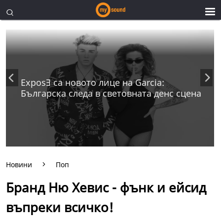
ExposƎ са новото лице на Garcia:
Българска следа в световната денс сцена
Новини
Поп
Бранд Ню Хевис - фънк и ейсид
въпреки всичко!