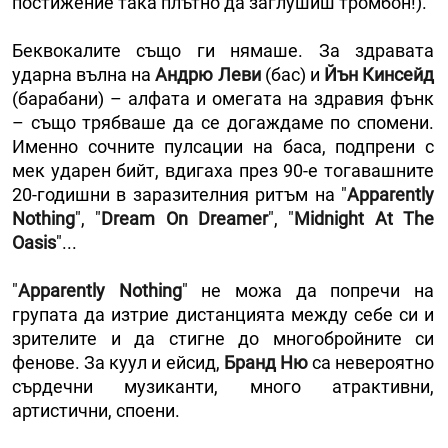
постижение така плътно да заглушиш тромбон!).
Беквокалите също ги нямаше. За здравата
ударна вълна на
Андрю Леви
(бас) и
Йън Кинсейд
(барабани) – алфата и омегата на здравия фънк
– също трябваше да се догаждаме по спомени.
Именно сочните пулсации на баса, подпрени с
мек ударен бийт, вдигаха през 90-е тогавашните
20-годишни в заразителния ритъм на "
Apparently
Nothing
", "
Dream On Dreamer
", "
Midnight At The
Oasis
"...
"
Apparently Nothing
" не можа да попречи на
групата да изтрие дистанцията между себе си и
зрителите и да стигне до многобройните си
фенове. За куул и ейсид,
Бранд Ню
са невероятно
сърдечни музиканти, много атрактивни,
артистични, споени.