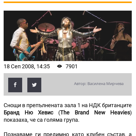
18 Сеп 2008, 14:35
7901
Автор: Василена Мирчева
Снощи в препълнената зала 1 на НДК британците
Бранд Ню Хевис
(
The Brand New Heaviеs
)
показаха, че са голяма група.
Познаваме ги предимно като клубен състав, а