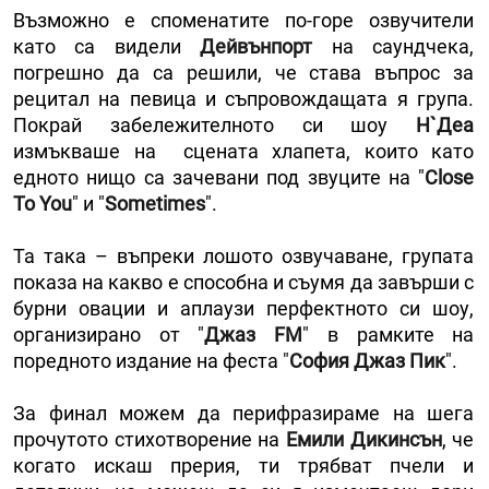
Възможно е споменатите по-горе озвучители
като са видели
Дейвънпорт
на саундчека,
погрешно да са решили, че става въпрос за
рецитал на певица и съпровождащата я група.
Покрай забележителното си шоу
Н`Деа
измъкваше на сцената хлапета, които като
едното нищо са зачевани под звуците на "
Close
To You
" и "
Sometimes
".
Та така – въпреки лошото озвучаване, групата
показа на какво е способна и съумя да завърши с
бурни овации и аплаузи перфектното си шоу,
организирано от "
Джаз FM
" в рамките на
поредното издание на феста "
София Джаз Пик
".
За финал можем да перифразираме на шега
прочутото стихотворение на
Емили Дикинсън
, че
когато искаш прерия, ти трябват пчели и