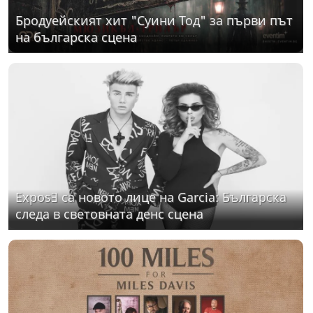
Бродуейският хит "Суини Тод" за първи път
на българска сцена
ExposƎ са новото лице на Garcia: Българска
следа в световната денс сцена