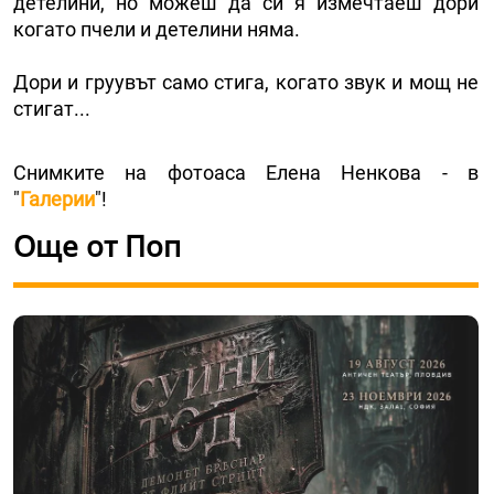
детелини, но можеш да си я измечтаеш дори
когато пчели и детелини няма.
Дори и груувът само стига, когато звук и мощ не
стигат...
Снимките на фотоаса Елена Ненкова - в
"
Галерии
"!
Още от Поп