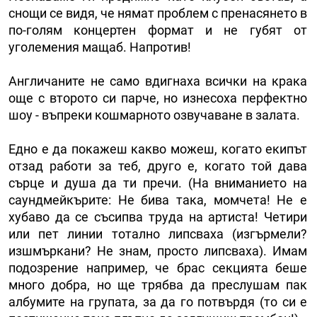
снощи се видя, че нямат проблем с пренасянето в
по-голям концертен формат и не губят от
уголемения мащаб. Напротив!
Англичаните не само вдигнаха всички на крака
още с второто си парче, но изнесоха перфектно
шоу - въпреки кошмарното озвучаване в залата.
Едно е да покажеш какво можеш, когато екипът
отзад работи за теб, друго е, когато той дава
сърце и душа да ти пречи. (На вниманието на
саундмейкърите: Не бива така, момчета! Не е
хубаво да се съсипва труда на артиста! Четири
или пет линии тотално липсваха (изгърмели?
изшмъркани? Не знам, просто липсваха). Имам
подозрение например, че брас секцията беше
много добра, но ще трябва да преслушам пак
албумите на групата, за да го потвърдя (то си е