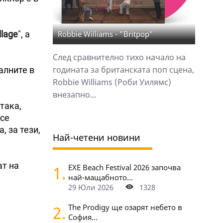
llage
", а
Robbie Williams - "Britpop"
След сравнително тихо начало на
годината за британската поп сцена,
алните в
Robbie Williams (Роби Уилямс)
внезапно...
така,
 се
, за тези,
Най-четени новини
ат на
1.
EXE Beach Festival 2026 започва
най-мащабното...
29 Юли 2026
1328
2.
The Prodigy ще озарят небето в
София...