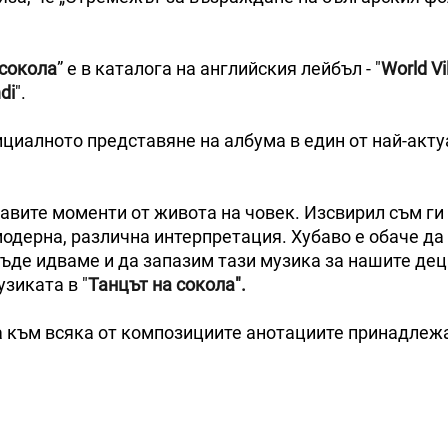
 сокола
” е в каталога на английския лейбъл - "
World Vi
di
".
циалното представяне на албума в един от най-акту
бавите моменти от живота на човек. Изсвирил съм ги 
модерна, различна интерпретация. Хубаво е обаче да
ъде идваме и да запазим тази музика за нашите деца
узиката в "
Танцът на сокола".
 а към всяка от композициите анотациите принадлеж