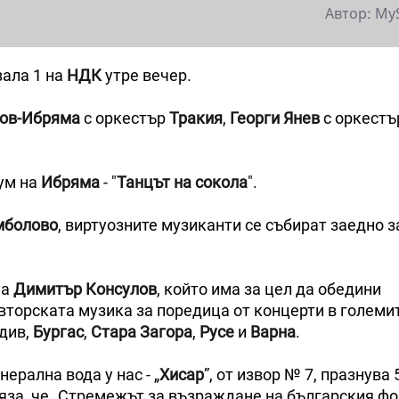
Автор: My
зала 1 на
НДК
утре вечер.
ов-Ибряма
с оркестър
Тракия
,
Георги Янев
с оркест
бум на
Ибряма
- "
Танцът на
сокола
".
мболово
, виртуозните музиканти се събират заедно 
на
Димитър Консулов
, който има за цел да обедини
торската музика за поредица от концерти в големи
вдив,
Бургас
,
Стара Загора
,
Русе
и
Варна
.
ерална вода у нас - „
Хисар
”, от извор № 7, празнува 
за, че „Стремежът за възраждане на българския фо