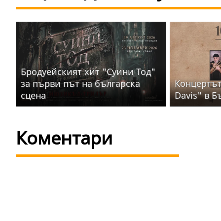
Бродуейският хит "Суини Тод"
за първи път на българска
Концертът 
сцена
Davis" в Б
Коментари