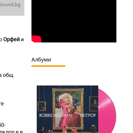
Sound.bg
ър
Орфей
и
Албуми
за общ
те
50-
лклор е в