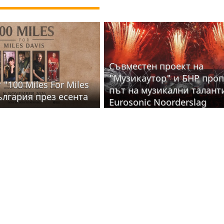
Съвместен проект на
"Музикаутор" и БНР про
"100 Miles For Miles
път на музикални талант
ългария през есента
Eurosonic Noorderslag