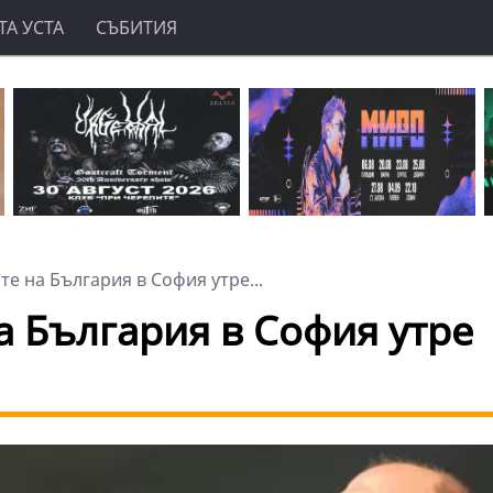
А УСТА
СЪБИТИЯ
е на България в София утре...
а България в София утре