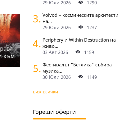
29 Юли 2026
1290
3.
Voivod – космическите архитекти
на...
29 Юли 2026
1237
4.
Periphery и Within Destruction на
живо...
правя
03 Авг 2026
1159
и към
5.
Фестивалът "Беглика" събира
музика,...
30 Юли 2026
1149
виж всички
Горещи оферти