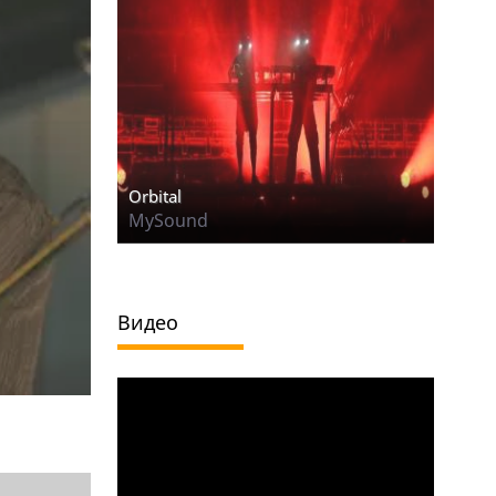
Orbital
MySound
Видео