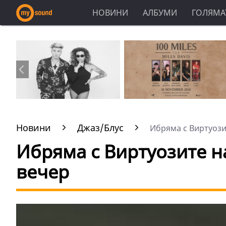
НОВИНИ
АЛБУМИ
ГОЛЯМАТ
Новини
Джаз/Блус
Ибряма с Виртуозит
Ибряма с Виртуозите н
вечер