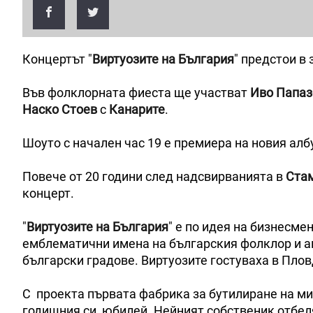
Концертът "
Виртуозите на България
" предстои в 
Във фолклорната фиеста ще участват
Иво Папаз
Наско Стоев
с
Канарите
.
Шоуто с начален час 19 е премиера на новия ал
Повече от 20 години след надсвирванията в
Ста
концерт.
"
Виртуозите на България
" е по идея на бизнесме
емблематични имена на българския фолклор и ав
български градове. Виртуозите гостуваха в Пло
С проекта първата фабрика за бутилиране на мин
годишния си юбилей. Нейният собственик отбеля