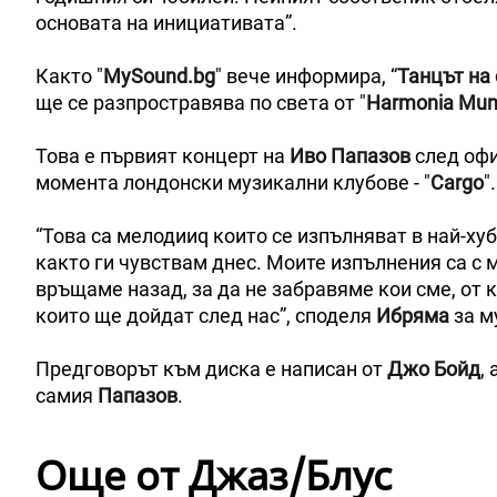
основата на инициативата”.
Както "
MySound.bg
" вече информира, “
Танцът на
ще се разпростравява по света от "
Harmonia Mun
Това е първият концерт на
Иво Папазов
след офи
момента лондонски музикални клубове - "
Cargo
".
“Това са мелодииq които се изпълняват в най-ху
както ги чувствам днес. Моите изпълнения са с 
връщаме назад, за да не забравяме кои сме, от к
които ще дойдат след нас”, споделя
Ибряма
за м
Предговорът към диска е написан от
Джо Бойд
,
самия
Папазов
.
Още от Джаз/Блус