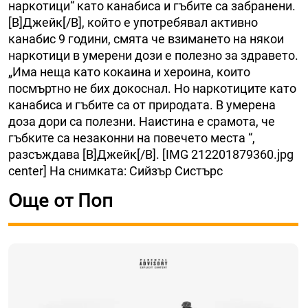
наркотици“ като канабиса и гъбите са забранени.
[B]Джейк[/B], който е употребявал активно
канабис 9 години, смята че взимането на някои
наркотици в умерени дози е полезно за здравето.
„Има неща като кокаина и хероина, които
посмъртно не бих докоснал. Но наркотиците като
канабиса и гъбите са от природата. В умерена
доза дори са полезни. Наистина е срамота, че
гъбките са незаконни на повечето места “,
разсъждава [B]Джейк[/B]. [IMG 212201879360.jpg
center] На снимката: Сийзър Систърс
Още от Поп