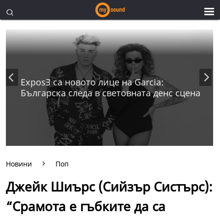
ExposƎ са новото лице на Garcia:
Българска следа в световната денс сцена
Новини
Поп
Джейк Шиърс (Сийзър Систърс):
“Срамота е гъбките да са