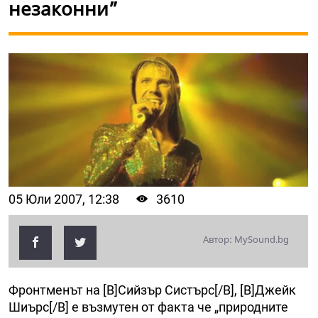
незаконни”
05 Юли 2007, 12:38
3610
Автор: MySound.bg
Фронтменът на [B]Сийзър Систърс[/B], [B]Джейк
Шиърс[/B] е възмутен от факта че „природните