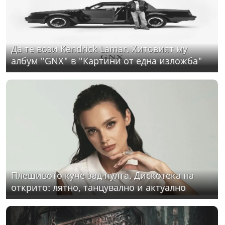
Да те вози Kendrick Lamar. Хитовият му
албум "GNX" в "Картини от една изложба"
Плешивото куче зад пулта. Дискотека на
открито: лятно, танцувално и актуално