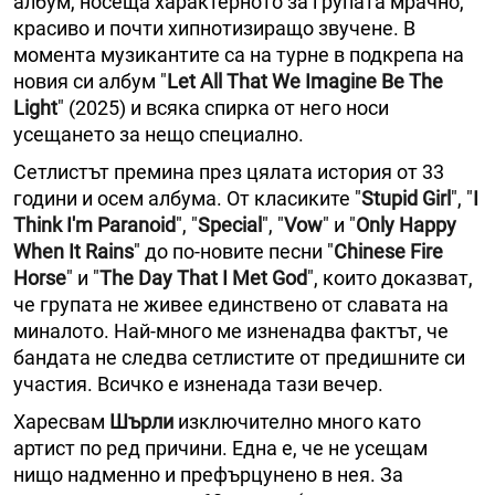
албум, носеща характерното за групата мрачно,
красиво и почти хипнотизиращо звучене. В
момента музикантите са на турне в подкрепа на
новия си албум "
Let All That We Imagine Be The
Light
" (2025) и всяка спирка от него носи
усещането за нещо специално.
Сетлистът премина през цялата история от 33
години и осем албума. От класиките "
Stupid Girl
", "
I
Think I'm Paranoid
", "
Special
", "
Vow
" и "
Only Happy
When It Rains
" до по-новите песни "
Chinese Fire
Horse
" и "
The Day That I Met God
", които доказват,
че групата не живее единствено от славата на
миналото. Най-много ме изненадва фактът, че
бандата не следва сетлистите от предишните си
участия. Всичко е изненада тази вечер.
Харесвам
Шърли
изключително много като
артист по ред причини. Една е, че не усещам
нищо надменно и префърцунено в нея. За