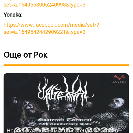
set=a.1649558006240998&type=3
Yonaka:
https://www.facebook.com/media/set/?
set=a.1649542442909221&type=3
Още от Рок
Норвежката блек метъл легенда Urgehal в