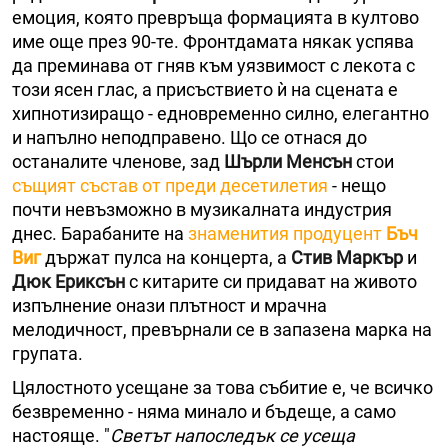
емоция, която превръща формацията в култово
име още през 90-те. Фронтдамата някак успява
да преминава от гняв към уязвимост с лекота с
този ясен глас, а присъствието ѝ на сцената е
хипнотизиращо - едновременно силно, елегантно
и напълно неподправено. Що се отнася до
останалите членове, зад
Шърли Менсън
стои
същият състав от преди десетилетия
- нещо
почти невъзможно в музикалната индустрия
днес. Барабаните на
знаменития продуцент
Бъч
Виг
държат пулса на концерта, а
Стив Маркър
и
Дюк Ериксън
с китарите си придават на живото
изпълнение онази плътност и мрачна
мелодичност, превърнали се в запазена марка на
групата.
Цялостното усещане за това събитие е, че всичко
безвременно - няма минало и бъдеще, а само
настояще. "
Светът напоследък се усеща