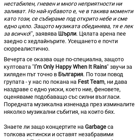
нестабилен, гневен и много неприятности ни
заливат. Но най-хубавото е, че в такива моменти
като този, се събираме под открито небе и сме
едно цяло. Защото музиката обединява, тя е лек
за всичко
!", заявява
Шърли
. Цялата арена пее
заедно с хедлайнърите. Усещането е почти
сюрреалистично.
Вечерта се оказва още по-специална, защото
култовата "
I’m Only Happy When It Rains
" звучи за
хиляден път точно в
България
. По този повод
групата - у нас по покана на
Fest Team
, ни дава
наздраве с едно уиски, което ние, феновете,
оценяваме подобаващо със силни възгласи.
Поредната музикална изненада през изминалите
няколко музикални събития, на които бях.
Знаете ли защо концертите на
Garbage
са
толкова истински и оставят незабравими