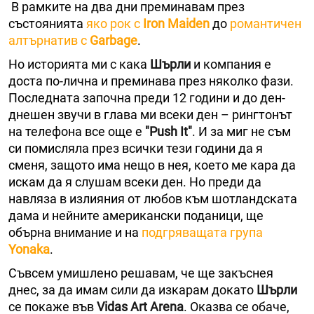
В рамките на два дни преминавам през
състоянията
яко рок с
Iron Maiden
до
романтичен
алтърнатив с
Garbage
.
Но историята ми с кака
Шърли
и компания е
доста по-лична и преминава през няколко фази.
Последната започна преди 12 години и до ден-
днешен звучи в глава ми всеки ден – рингтонът
на телефона все още е
"Push It"
. И за миг не съм
си помисляла през всички тези години да я
сменя, защото има нещо в нея, което ме кара да
искам да я слушам всеки ден. Но преди да
навляза в излияния от любов към шотландската
дама и нейните американски поданици, ще
обърна внимание и на
подгряващата група
Yonaka
.
Съвсем умишлено решавам, че ще закъснея
днес, за да имам сили да изкарам докато
Шърли
се покаже
във
Vidas Art Arena
. Оказва се обаче,