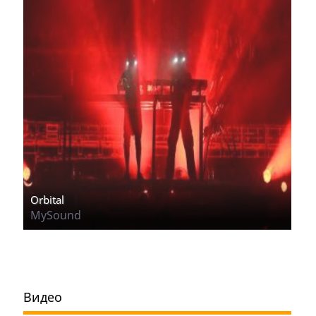
Orbital
MySound
Видео