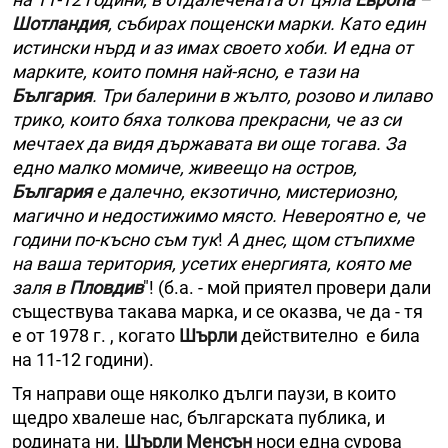
Шотландия
, събирах пощенски марки. Като един
истински нърд и аз имах своето хоби. И една от
марките, които помня най-ясно, е тази на
България
. Три балерини в жълто, розово и лилаво
трико, които бяха толкова прекрасни, че аз си
мечтаех да видя държавата ви още тогава. За
едно малко момиче, живеещо на остров,
България
е далечно, екзотично, мистериозно,
магично и недостижимо място. Невероятно е, че
години по-късно съм тук
!
А днес, щом стъпихме
на ваша територия, усетих енергията, която ме
заля в
Пловдив
"! (б.а. - мой приятел провери дали
съществува такава марка, и се оказва, че да - тя
е от 1978 г. , когато
Шърли
действително е била
на 11-12 години).
Тя направи още няколко дълги паузи, в които
щедро хвалеше нас, българската публика, и
родината ни.
Шърли Менсън
носи една сурова