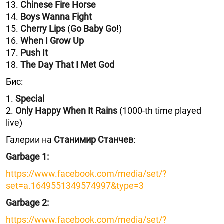
13.
Chinese Fire Horse
14.
Boys Wanna Fight
15.
Cherry Lips
(
Go Baby Go
!)
16.
When I Grow Up
17.
Push It
18.
The Day That I Met God
Бис:
1.
Special
2.
Only Happy When It Rains
(1000-th time played
live)
Галерии на
Станимир Станчев
:
Garbage 1:
https://www.facebook.com/media/set/?
set=a.1649551349574997&type=3
Garbage 2:
https://www.facebook.com/media/set/?