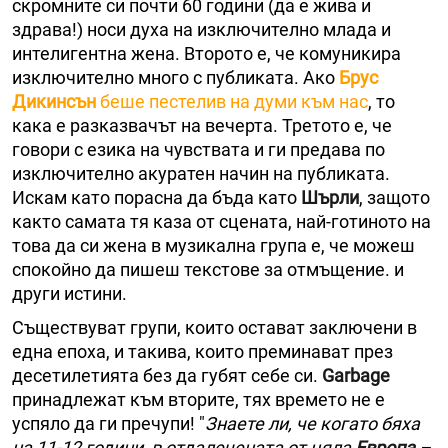
скромните си почти 60 години (да е жива и
здрава!) носи духа на изключително млада и
интелигентна жена. Второто е, че комуникира
изключително много с публиката. Ако
Брус
Дикинсън
беше пестелив на думи към нас
, то
кака е разказвачът на вечерта. Третото е, че
говори с езика на чувствата и ги предава по
изключително акуратен начин на публиката.
Искам като порасна да бъда като
Шърли
, защото
както самата тя каза от сцената, най-готиното на
това да си жена в музикална група е, че можеш
спокойно да пишеш текстове за отмъщение. и
други истини.
Съществуват групи, които остават заключени в
една епоха, и такива, които преминават през
десетилетията без да губят себе си.
Garbage
принадлежат към вторите, тях времето не е
успяло да ги пречупи! "
Знаете ли, че когато бяха
на 11-12 години, в отдалечената от цяла
Европа
–