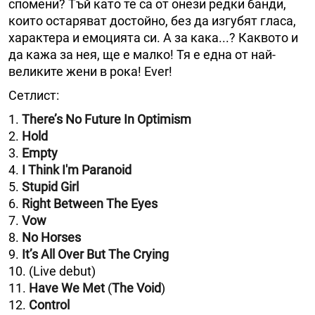
спомени? Тъй като те са от онези редки банди,
които остаряват достойно, без да изгубят гласа,
характера и емоцията си. А за кака...? Каквото и
да кажа за нея, ще е малко! Тя е една от най-
великите жени в рока! Ever!
Сетлист:
1.
There’s No Future In Optimism
2.
Hold
3.
Empty
4.
I Think I'm Paranoid
5.
Stupid Girl
6.
Right Between The Eyes
7.
Vow
8.
No Horses
9.
It’s All Over But The Crying
10. (Live debut)
11.
Have We Met
(
The Void
)
12.
Control