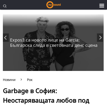
ExposƎ са новото лице на Garcia:
Българска следа в световната денс сцена
Новини
Рок
Garbage в София:
Неостаряващата любов под