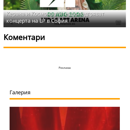
Керана и Космонавтите ще подгряват
концерта на LP в София
Коментари
Реклама
Галерия