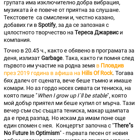
групата има изключително добра вибрация,
музиката ѝ е повече от приятна за слушане.
Текстовете са смислени и, честно казано,
добавих ги в
Spotify
, за да се запозная с
цялостното творчество на
Тереса Джарвис
и
компания.
Точно в 20.45 ч., както е обявено в програмата за
деня, излизат
Garbage
. Така, както ги помня след
първото им участие на родна земя
в
Пловдив
през 2019 година в афиша на
Hills Of Rock
. Тогава
бях далеч от сцената, вече беше тъмно и имаше
комари. Но аз гордо носех сивата си тениска, на
която пише "
When I grow up I`ll be stable
", която
мой добър приятел ми беше купил от мърча. Тази
вечер съм със същата тениска, макар щампата
да е пред разпад. Но искам да имам поне още
един спомен с нея. Концертът започна с "
There"s
No Future In Optimism
" - първата песен от новия