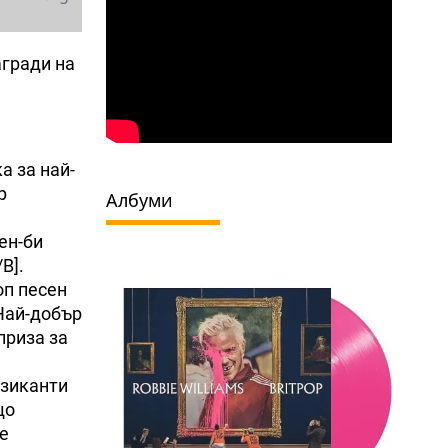
агради на
а за най-
р
Албуми
ен-би
B].
оп песен
]Най-добър
 приза за
!
узиканти
що
не