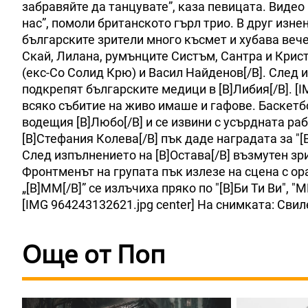
забравяйте да танцувате”, каза певицата. Видео 
нас”, помоли британското гърл трио. В друг изне
българските зрители много късмет и хубава вече
Скай, Лилана, румънците Систъм, Сантра и Крис
(екс-Со Солид Крю) и Васил Найденов[/B]. След 
подкрепят българските медици в [B]Либия[/B]. [
всяко събитие на живо имаше и гафове. Баскетбо
водещия [B]Любо[/B] и се извини с усърдната раб
[B]Стефания Колева[/B] пък даде наградата за "[B]
След изпълнението на [B]Остава[/B] възмутен зри
Фронтменът на групата пък излезе на сцена с ор
„[B]ММ[/B]” се излъчиха пряко по "[B]Би Ти Ви", "М
[IMG 964243132621.jpg center] На снимката: Свил
Още от Поп