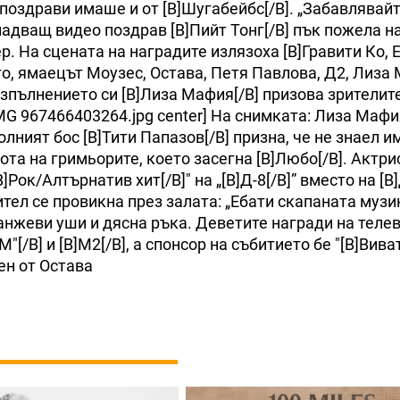
поздрави имаше и от [B]Шугабейбс[/B]. „Забавлявайте
надващ видео поздрав [B]Пийт Тонг[/B] пък пожела н
р. На сцената на наградите излязоха [B]Гравити Ко,
то, ямаецът Моузес, Остава, Петя Павлова, Д2, Лиза
изпълнението си [B]Лиза Мафия[/B] призова зрителит
IMG 967466403264.jpg center] На снимката: Лиза Маф
лният бос [B]Тити Папазов[/B] призна, че не знаел и
ота на гримьорите, което засегна [B]Любо[/B]. Актри
Рок/Алтърнатив хит[/B]" на „[B]Д-8[/B]” вместо на [B]
тел се провикна през залата: „Ебати скапаната музи
анжеви уши и дясна ръка. Деветите награди на теле
М"[/B] и [B]М2[/B], а спонсор на събитието бе "[B]Виват
ен от Остава