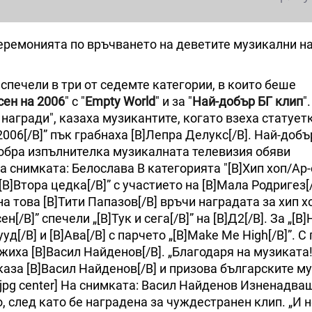
церемонията по връчването на деветите музикални н
спечели в три от седемте категории, в които беше
сен на 2006
" с "
Empty World
" и за "
Най-добър БГ клип
".
награди", казаха музикантите, когато взеха статуетк
006[/B]” пък грабнаха [B]Лепра Делукс[/B]. Най-добъ
й-добра изпълнителка музикалната телевизия обяви
На снимката: Белослава В категорията "[B]Хип хоп/Ар-
„[B]Втора цедка[/B]” с участието на [B]Мала Родригез[/
на това [B]Тити Папазов[/B] връчи наградата за хип х
[/B]” спечели „[B]Тук и сега[/B]” на [B]Д2[/B]. За „[B
уд[/B] и [B]Ава[/B] с парчето „[B]Make Me High[/B]”. С
жиха [B]Васил Найденов[/B]. „Благодаря на музиката
каза [B]Васил Найденов[/B] и призова българските м
.jpg center] На снимката: Васил Найденов Изненадва
, след като бе наградена за чуждестранен клип. „И 