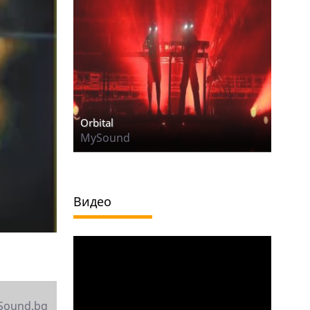
Orbital
MySound
Видео
Sound.bg