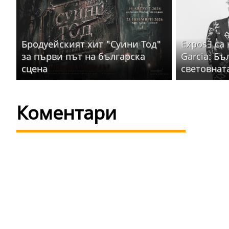
Бродуейският хит "Суини Тод"
ExposƎ са
за първи път на българска
Garcia: Бъ
сцена
световнат
Коментари