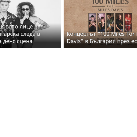
 новото лице на
лгарска следа в
Концертът "100 Miles For 
а денс сцена
Davis" в България през е