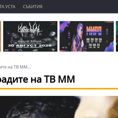
А УСТА
СЪБИТИЯ
те на ТВ ММ...
радите на ТВ ММ