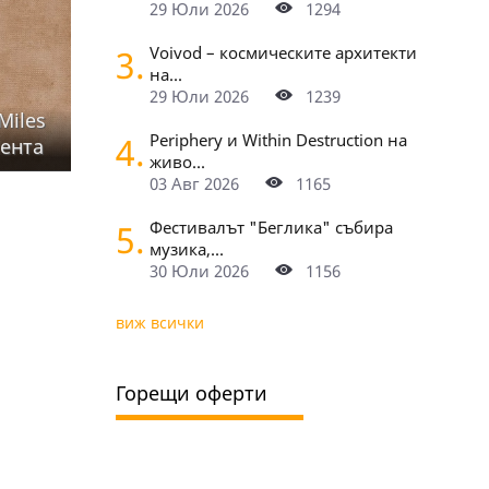
29 Юли 2026
1294
3.
Voivod – космическите архитекти
на...
29 Юли 2026
1239
Miles
4.
Periphery и Within Destruction на
сента
живо...
03 Авг 2026
1165
5.
Фестивалът "Беглика" събира
музика,...
30 Юли 2026
1156
виж всички
Горещи оферти