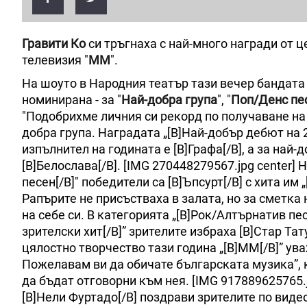
Гравити Ко
си тръгнаха с най-много награди от 
телевизия "
ММ
".
На шоуто в Народния театър тази вечер бандата 
номинирана - за "
Най-добра група
", "
Поп/Денс пе
"Подобрихме личния си рекорд по получаване на 
добра група. Наградата „[B]Най-добър дебют на 2
изпълнител на годината е [B]Графа[/B], а за на
[B]Белослава[/B]. [IMG 270448279567.jpg center] 
песен[/B]" победители са [B]Ъпсурт[/B] с хита им 
Рапърите не присъстваха в залата, но за сметка 
на себе си. В категорията „[B]Рок/Алтърнатив песен
зрителски хит[/B]” зрителите избраха [B]Стар Тату
цялостно творчество тази година „[B]ММ[/B]” ува
Пожелавам ви да обичате българската музика”, 
да бъдат отговорни към нея. [IMG 917889625765
[B]Нели Фуртадо[/B] поздрави зрителите по видео