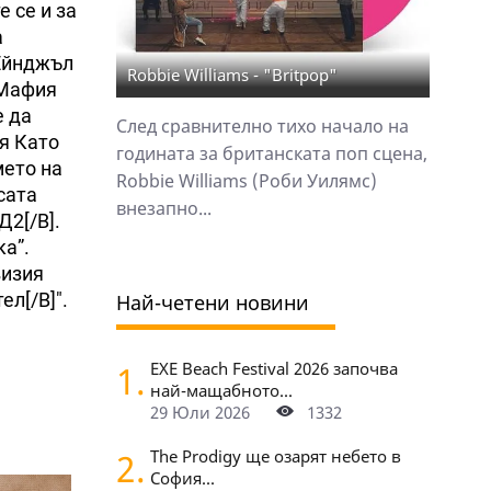
 се и за
а
 Ейнджъл
Robbie Williams - "Britpop"
 Мафия
е да
След сравнително тихо начало на
ия Като
годината за британската поп сцена,
мето на
Robbie Williams (Роби Уилямс)
сата
внезапно...
Д2[/B].
ка”.
визия
ел[/B]".
Най-четени новини
1.
EXE Beach Festival 2026 започва
най-мащабното...
29 Юли 2026
1332
2.
The Prodigy ще озарят небето в
София...