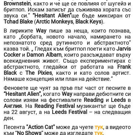
Brownstein
, както и че ще се повлияя от шугейз и
бритпоп. Искам записът да съживява хората със
звука си.”
“
Hesitant
Alien
”
ще бъде миксиран от
Tchad Blake
(
Arctic Monkeys
,
Black
Keys
).
В лириките
Way
пише за неща, които познава,
като „борбата, новото начало, намирането на
непознатото сред рутинното и абстрактното”
казва той. „ Гледах към бритпоп поети като
Jarvis
Cocker
и
Damon Albarn
, които разсъждават върху
всекидневния живот. Също експериментирах с
абстрактното, гледайки от работата на
Frank
Black
с
The Pixies
, както и като солов артист.
Нямаше концепция или план на действие.”
Феновете ще чуят за пръв път част от песните в
“Hesitant Alien”,
когато
Way
направи дебютните си
солови изяви на фестивалите
Reading
и
Leeds
в
Англия
. На
Reading Festival
музикантът ще бъде
на 22 август, а на
Leeds Festival
– на следващия
ден.
Песента
"Action Cat"
може да чуете
тук
, а видеото
към “
No Shows
” може да изгледате
тук
.