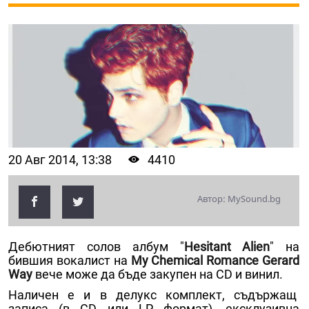
20 Авг 2014, 13:38
4410
Автор: MySound.bg
Дебютният солов албум "
Hesitant Alien
" на
бившия вокалист на
My Chemical Romance
Gerard
Way
вече може да бъде закупен на CD и винил.
Наличен е и в делукс комплект, съдържащ
записа (в CD или LP формат), ексклузивна