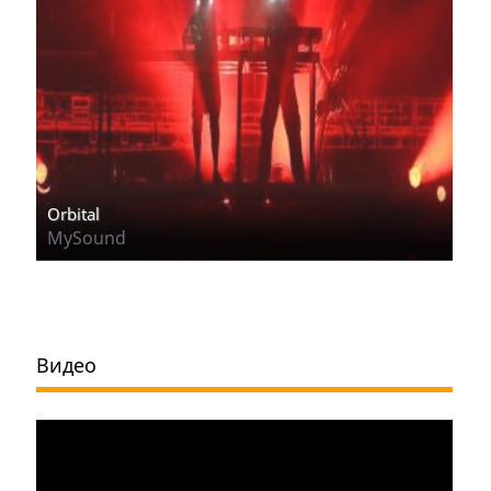
Orbital
MySound
Видео