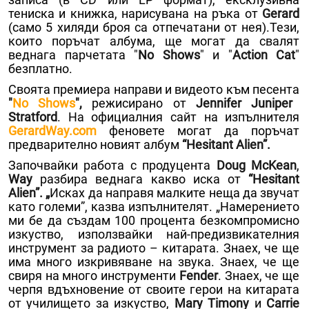
тениска и книжка, нарисувана на ръка от
Gerard
(само 5 хиляди броя са отпечатани от нея).Тези,
които поръчат албума, ще могат да свалят
веднага парчетата "
No
Shows
" и "
Action
Cat
"
безплатно.
Своята премиера направи и видеото към
песента
"
No Shows
",
режисирано от
Jennifer Juniper
Stratford
. На официалния сайт на изпълнителя
GerardWay.com
феновете могат да поръчат
предварително новият албум
“Hesitant Alien”.
Започвайки работа с продуцента
Doug McKean
,
Way
разбира веднага какво иска от
“
Hesitant
Alien
”. „
Исках да направя малките неща да звучат
като големи”, казва изпълнителят. „Намерението
ми бе да създам 100 процента безкомпромисно
изкуство, използвайки най-предизвикателния
инструмент за радиото – китарата. Знаех, че ще
има много изкривяване на звука. Знаех, че ще
свиря на много инструменти
Fender
. Знаех, че ще
черпя вдъхновение от своите герои на китарата
от училището за изкуство,
Mary Timony
и
Carrie