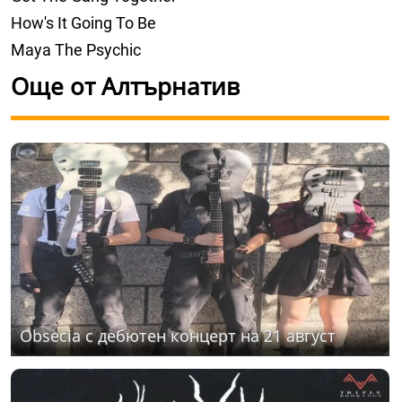
How's It Going To Be
Maya The Psychic
Още от Алтърнатив
Obsecia с дебютен концерт на 21 август