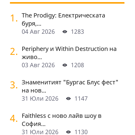
1.
The Prodigy: Електрическата
буря,...
04 Авг 2026
1283
2.
Periphery и Within Destruction на
живо...
03 Авг 2026
1208
3.
Знаменитият "Бургас Блус фест"
на нов...
31 Юли 2026
1147
4.
Faithless с ново лайв шоу в
София...
31 Юли 2026
1130