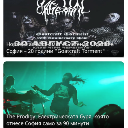
Норвежката блек метъл легенда Urgehal в
София – 20 години "Goatcraft Torment"
The Prodigy: Електрическата буря, която
отнесе София само за 90 минути