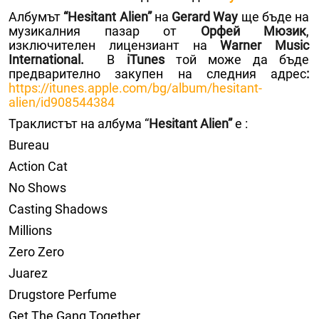
Албумът
“Hesitant Alien”
на
Gerard Way
ще бъде на
музикалния пазар от
Орфей Мюзик
,
изключителен лицензиант на
Warner Music
International.
В
iTunes
той може да бъде
предварително закупен на следния адрес
:
https://itunes.apple.com/bg/album/hesitant-
alien/id908544384
Траклистът на албума “
Hesitant Alien
”
е :
Bureau
Action Cat
No Shows
Casting Shadows
Millions
Zero Zero
Juarez
Drugstore Perfume
Get The Gang Together