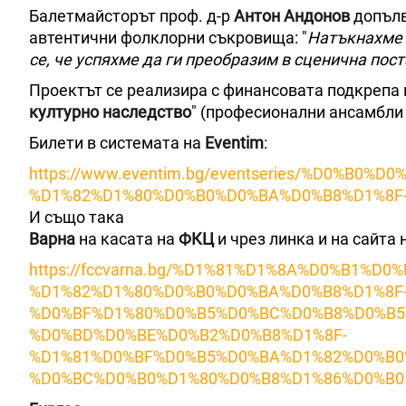
Балетмайсторът проф. д-р
Антон Андонов
допълв
автентични фолклорни съкровища: "
Натъкнахме 
се, че успяхме да ги преобразим в сценична пос
Проектът се реализира с финансовата подкрепа
културно наследство
" (професионални ансамбли 
Билети в системата на
Eventim
:
https://www.eventim.bg/eventseries/%D0%B
%D1%82%D1%80%D0%B0%D0%BA%D0%B8%D1%8F-
И също така
Варна
на касата на
ФКЦ
и чрез линка и на сайта
https://fccvarna.bg/%D1%81%D1%8A%D0%B1
%D1%82%D1%80%D0%B0%D0%BA%D0%B8%D1%8F
%D0%BF%D1%80%D0%B5%D0%BC%D0%B8%D0%B5
%D0%BD%D0%BE%D0%B2%D0%B8%D1%8F-
%D1%81%D0%BF%D0%B5%D0%BA%D1%82%D0%B0
%D0%BC%D0%B0%D1%80%D0%B8%D1%86%D0%B0