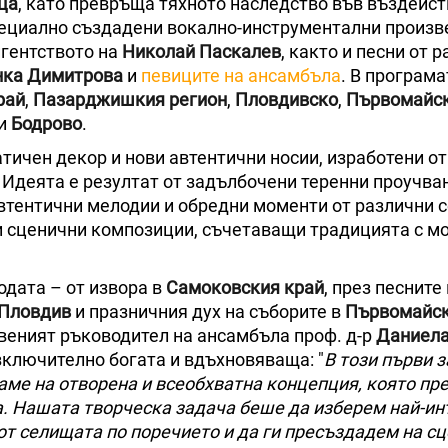
ца
, като превръща тяхното наследство във въздейс
ециално създадени вокално-инструментални произв
гентството на
Николай Паскалев
, както и песни от 
нка Димитрова
и
певиците на ансамбъла
. В програма
рай
,
Пазарджишкия регион
,
Пловдивско
,
Първомайс
и
Бодрово
.
тичен декор и нови автентични носии, изработени от
. Идеята е резултат от задълбочени теренни проучван
втентични мелодии и обредни моменти от различни 
ви сценични композиции, съчетаващи традицията с м
дата – от извора в
Самоковския край
, през песните
Пловдив
и празничния дух на съборите в
Първомайс
веният ръководител на ансамбъла проф. д-р
Даниел
зключително богата и вдъхновяваща: "
В този първи з
гаме на отворена и всеобхватна концепция, която п
а. Нашата творческа задача беше да изберем най-ин
т селищата по поречието и да ги пресъздадем на с