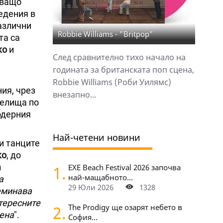
тващо
едения в
различни
Robbie Williams - "Britpop"
та са
ко
и
След сравнително тихо начало на
годината за британската поп сцена,
Robbie Williams (Роби Уилямс)
ия, чрез
внезапно...
селища по
одерния
Най-четени новини
 и танците
ко
, до
а
1.
EXE Beach Festival 2026 започва
най-мащабното...
а
29 Юли 2026
1328
реминава
тересните
2.
The Prodigy ще озарят небето в
цена
".
София...