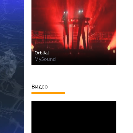
Orbital
MySound
Видео