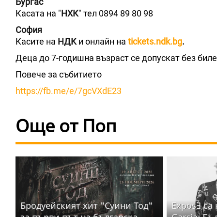
Бургас
Касата на "
НХК
" тел 0894 89 80 98
София
Касите на
НДК
и онлайн на
tickets.ndk.bg
.
Деца до 7-годишна възраст се допускат без биле
Повече за събитието
https://fb.me/e/7gcVXdE23
Още от Поп
Бродуейският хит "Суини Тод"
ExposƎ са
за първи път на българска
Garcia: Бъ