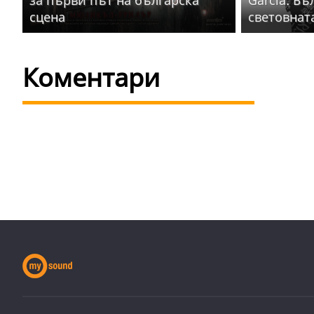
сцена
световнат
Коментари