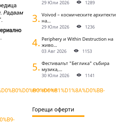
29 Юли 2026
1289
 редица
я. Радвам
3.
Voivod – космическите архитекти
".
на...
29 Юли 2026
1236
ериално
.
4.
Periphery и Within Destruction на
живо...
03 Авг 2026
1153
5.
Фестивалът "Беглика" събира
музика,...
30 Юли 2026
1141
виж всички
1%D0%B0%D0%BC%D0%B1%D1%8A%D0%BB-
Горещи оферти
0%B9-