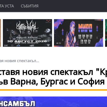
А УСТА
СЪБИТИЯ
я новия спектакъл...
тавя новия спектакъл "К
в Варна, Бургас и София