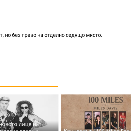
т, но без право на отделно седящо място.
 новото лице на
лгарска следа в
Концертът "100 Miles For 