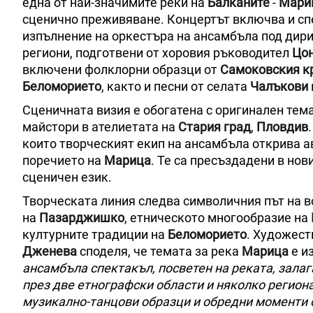
една от най-значимите реки на
Балканите
-
Мари
сценично преживяване. Концертът включва и сп
изпълнение на оркестъра на ансамбъла под дири
региони, подготвени от хоровия ръководител
Цо
включени фолклорни образци от
Самоковския к
Беломорието
, както и песни от селата
Чалъкови
Сценичната визия е обогатена с оригинален тема
майстори в ателиетата на
Стария град
,
Пловдив
които творческият екип на ансамбъла открива а
поречието на
Марица
. Те са пресъздадени в но
сценичен език.
Творческата линия следва символичния път на во
на
Пазарджишко
, етническото многообразие на
културните традиции на
Беломорието
. Художест
Дженева
споделя, че темата за река
Марица
е и
ансамбъла спектакъл, посветен на реката, зала
през две етнографски области и няколко регион
музикално-танцови образци и обредни моменти о