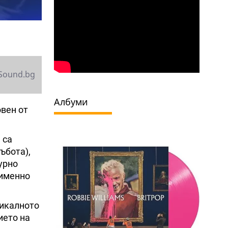
Sound.bg
Албуми
вен от
а са
ъбота),
турно
 именно
зикалното
ието на