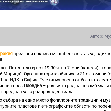
Автор: My
Тракия
през юни показва мащабен спектакъл, вдъхно
а
.
гас
-
Летен театър
, от 19.30 ч. на 7 юни (неделя) - тов
й Марица
". Организаторите обявиха и 31 октомври (с
 1 на
НДК
в
София
. Тя е вдъхновена от богатото кул
минава през
Пловдив
– родният град на ансамбъла, и
т пред напълно разпродадена зала.
то събира на едно място фолклорните традиции и му
лтурните пластове и етнографските области по пореч