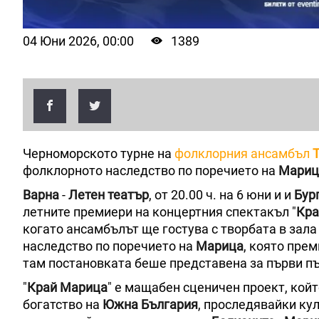
04 Юни 2026, 00:00
1389
Черноморското турне на
фолклорния ансамбъл
фолклорното наследство по поречието на
Мариц
Варна
-
Летен театър
, от 20.00 ч. на 6 юни и и
Бур
летните премиери на концертния спектакъл "
Кра
когато ансамбълът ще гостува с творбата в зала
наследство по поречието на
Марица
, която пре
там постановката беше представена за първи пъ
"
Край Марица
" е мащабен сценичен проект, кой
богатство на
Южна България
, проследявайки ку