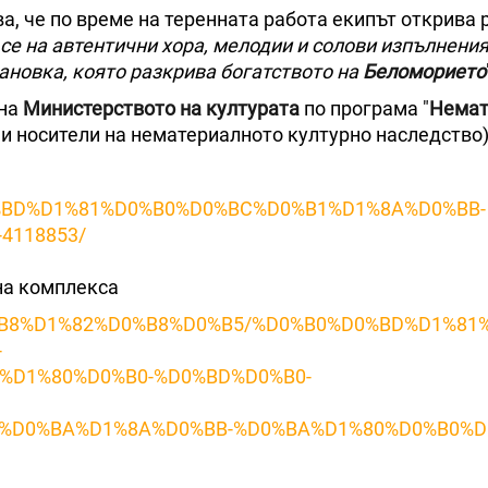
а, че по време на теренната работа екипът открива
се на автентични хора, мелодии и солови изпълнени
тановка, която разкрива богатството на
Беломорието
 на
Министерството на културата
по програма "
Немат
и носители на нематериалното културно наследство)
0%D0%BD%D1%81%D0%B0%D0%BC%D0%B1%D1%8A%D0%BB-
4118853/
 на комплекса
%D0%B8%D1%82%D0%B8%D0%B5/%D0%B0%D0%BD%D1%8
-
%D1%80%D0%B0-%D0%BD%D0%B0-
%D0%BA%D1%8A%D0%BB-%D0%BA%D1%80%D0%B0%D