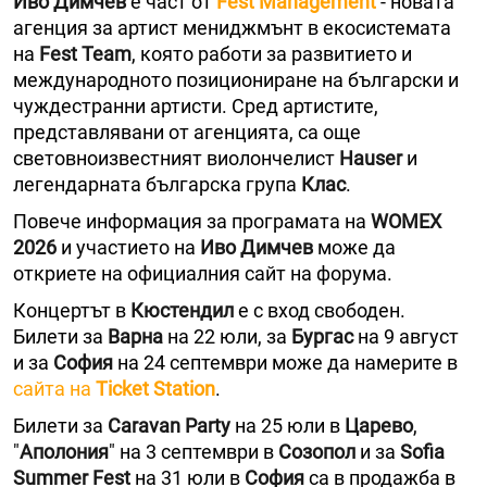
Иво Димчев
е част от
Fest Management
- новата
агенция за артист мениджмънт в екосистемата
на
Fest Team
, която работи за развитието и
международното позициониране на български и
чуждестранни артисти. Сред артистите,
представлявани от агенцията, са още
световноизвестният виолончелист
Hauser
и
легендарната българска група
Клас
.
Повече информация за програмата на
WOMEX
2026
и участието на
Иво Димчев
може да
откриете на официалния сайт на форума.
Концертът в
Кюстендил
е с вход свободен.
Билети за
Варна
на 22 юли, за
Бургас
на 9 август
и за
София
на 24 септември може да намерите в
сайта на
Ticket Station
.
Билети за
Caravan Party
на 25 юли в
Царево
,
"
Аполония
" на 3 септември в
Созопол
и за
Sofia
Summer Fest
на 31 юли в
София
са в продажба в