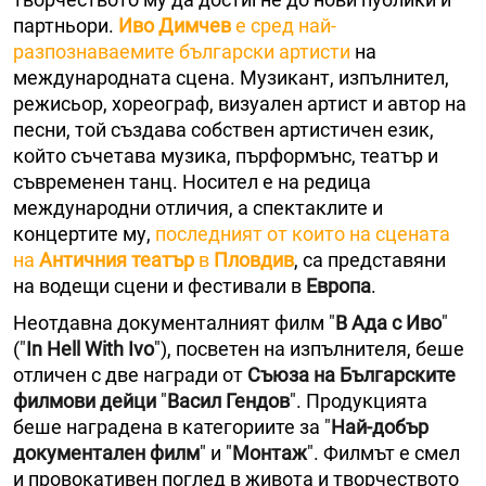
партньори.
Иво Димчев
е сред най-
разпознаваемите български артисти
на
международната сцена. Музикант, изпълнител,
режисьор, хореограф, визуален артист и автор на
песни, той създава собствен артистичен език,
който съчетава музика, пърформънс, театър и
съвременен танц. Носител е на редица
международни отличия, а спектаклите и
концертите му,
последният от които на сцената
на
Античния театър
в
Пловдив
, са представяни
на водещи сцени и фестивали в
Европа
.
Неотдавна документалният филм "
В Ада с Иво
"
("
In Hell With Ivo
"), посветен на изпълнителя, беше
отличен с две награди от
Съюза на Българските
филмови дейци
"
Васил Гендов
". Продукцията
беше наградена в категориите за "
Най-добър
документален филм
" и "
Монтаж
". Филмът е смел
и провокативен поглед в живота и творчеството