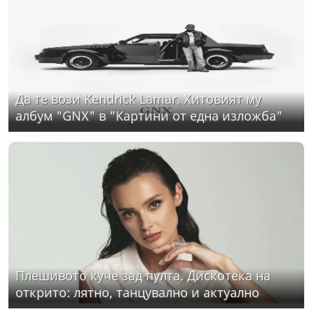
Да те вози Kendrick Lamar. Хитовият му
албум "GNX" в "Картини от една изложба"
Плешивото куче зад пулта. Дискотека на
открито: лятно, танцувално и актуално