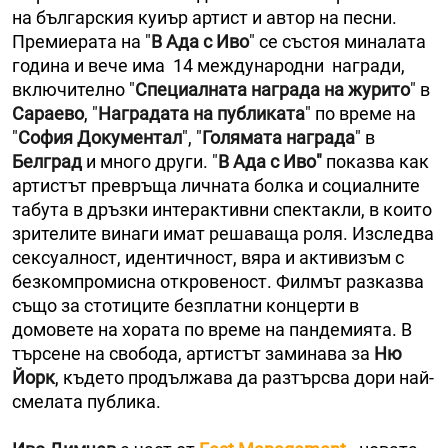
на българския куиър артист и автор на песни.
Премиерата на "
В Ада с Иво
" се състоя миналата
година и вече има 14 международни награди,
включително "
Специалната награда на журито
" в
Сараево
, "
Наградата на публиката
" по време на
"
София Документал
", "
Голямата награда
" в
Белград
и много други. "
В Ада с Иво"
показва как
артистът превръща личната болка и социалните
табута в дръзки интерактивни спектакли, в които
зрителите винаги имат решаваща роля. Изследва
сексуалност, идентичност, вяра и активизъм с
безкомпромисна откровеност. Филмът разказва
също за стотиците безплатни концерти в
домовете на хората по време на пандемията. В
търсене на свобода, артистът заминава за
Ню
Йорк
, където продължава да разтърсва дори най-
смелата публика.