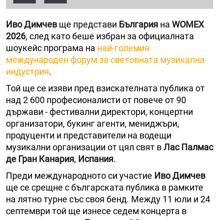
Иво Димчев
ще представи
България
на
WOMEX
2026
, след като беше избран за официалната
шоукейс програма на
най-големия
международен форум за световната музикална
индустрия
.
Той ще се изяви пред взискателната публика от
над 2 600 професионалисти от повече от 90
държави - фестивални директори, концертни
организатори, букинг агенти, мениджъри,
продуценти и представители на водещи
музикални организации от цял свят в
Лас Палмас
де Гран Канария
,
Испания
.
Преди международното си участие
Иво Димчев
ще се срещне с българската публика в рамките
на лятно турне със своя бенд. Между 11 юли и 24
септември той ще изнесе седем концерта в