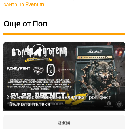
сайта на
Eventim
.
Още от Поп
24 български банди завладяват рок фест
"Вълчата пътека"