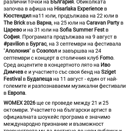
различни точки на
България
. Обиколката
започва в афиша на
Hisarlaka Experience
в
Кюстендил
на11 юли, продължава на 22 юли в
The Brick
във
Варна
, на 25 юли на
Caravan Party
в
Царево
и на 31 юли на
Sofia Summer Fest
в
София
. Програмата продължава на 9 август в
#pavilion
в
Бургас
, на 3 септември на фестивала
"
Аполония
" в
Созопол
и завършва на 24
септември с концерт в столичния клуб
Fomo
.
Сред акцентите в концертното лято на
Иво
Димчев
е и участието със своя бенд на
Sziget
Festival
в
Будапеща
на 11 август - един от най-
големите и разпознаваеми музикални фестивали
в
Европа
.
WOMEX 2026
ще се проведе между 21 и 25
октомври. Участието на български артист в
официалната шоукейс програма е значимо
международно признание и възможност
творчеството му да достигне до нови публики и