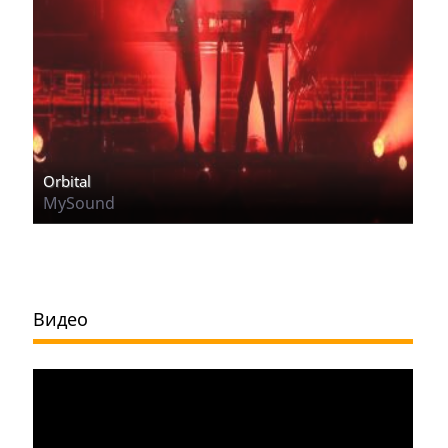
Orbital
MySound
Видео