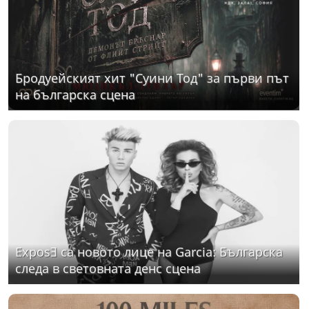
Бродуейският хит "Суини Тод" за първи път
на българска сцена
ExposƎ са новото лице на Garcia: Българска
следа в световната денс сцена