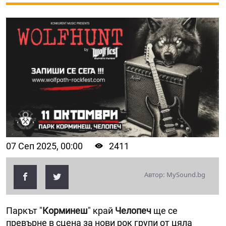
07 Сеп 2025, 00:00
2411
Автор: MySound.bg
Паркът "
Корминеш
" край
Челопеч
ще се
превърне в сцена за нови рок групи от цяла