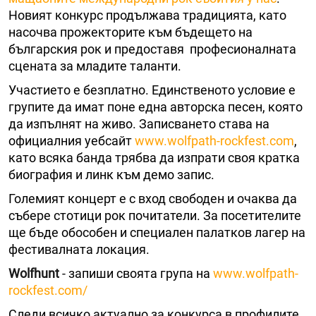
Новият конкурс продължава традицията, като
насочва прожекторите към бъдещето на
българския рок и предоставя професионалната
сцената за младите таланти.
Участието е безплатно. Единственото условие е
групите да имат поне една авторска песен, която
да изпълнят на живо. Записването става на
официалния уебсайт
www.wolfpath-rockfest.com
,
като всяка банда трябва да изпрати своя кратка
биография и линк към демо запис.
Големият концерт е с вход свободен и очаква да
събере стотици рок почитатели. За посетителите
ще бъде обособен и специален палатков лагер на
фестивалната локация.
Wolfhunt
- запиши своята група на
www.wolfpath-
rockfest.com/
Следи всичко актуално за конкурса в профилите