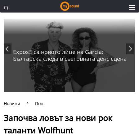
ExposƎ са новото лице на Garcia:
Българска следа в световната денс сцена
Новини
Поп
Започва ловът за нови рок
таланти Wolfhunt