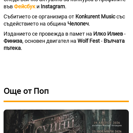
във
Фейсбук
и
Instagram
.
Събитието се организира от
Konkurent Music
със
съдействието на община
Челопеч
.
Изданието се провежда в памет на
Илко Илиев
-
Финиза
, основен двигател на
Wolf Fest
-
Вълчата
пътека
.
Още от Поп