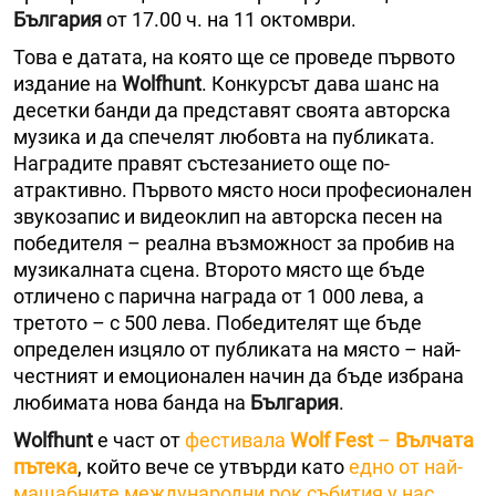
България
от 17.00 ч. на 11 октомври.
Това е датата, на която ще се проведе първото
издание на
Wolfhunt
. Конкурсът дава шанс на
десетки банди да представят своята авторска
музика и да спечелят любовта на публиката.
Наградите правят състезанието още по-
атрактивно. Първото място носи професионален
звукозапис и видеоклип на авторска песен на
победителя – реална възможност за пробив на
музикалната сцена. Второто място ще бъде
отличено с парична награда от 1 000 лева, а
третото – с 500 лева. Победителят ще бъде
определен изцяло от публиката на място – най-
честният и емоционален начин да бъде избрана
любимата нова банда на
България
.
Wolfhunt
е част от
фестивала
Wolf Fest
–
Вълчата
пътека
, който вече се утвърди като
едно от най-
мащабните международни рок събития у нас
.