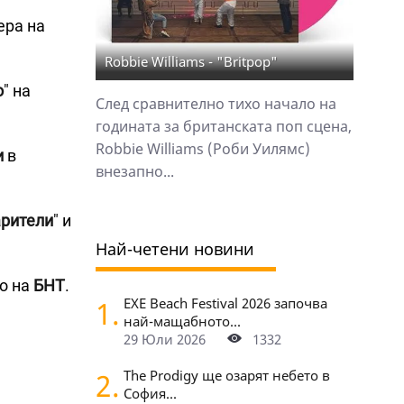
ера на
Robbie Williams - "Britpop"
о
" на
След сравнително тихо начало на
годината за британската поп сцена,
Robbie Williams (Роби Уилямс)
и
в
внезапно...
рители
" и
Най-четени новини
то на
БНТ
.
1.
EXE Beach Festival 2026 започва
най-мащабното...
29 Юли 2026
1332
2.
The Prodigy ще озарят небето в
София...