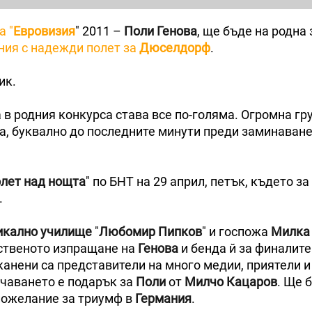
а "
Евровизия
" 2011 –
Поли Генова
, ще бъде на родна
ния с надежди полет за
Дюселдорф
.
ик.
в родния конкурса става все по-голяма. Огромна гр
а, буквално до последните минути преди заминаване
лет над нощта
" по БНТ на 29 април, петък, където за
.
икално училище
"
Любомир Пипков
" и госпожа
Милка
ественото изпращане на
Генова
и бенда й за финалите
канени са представители на много медии, приятели и
учаването е подарък за
Поли
от
Милчо Кацаров
. Ще 
 пожелание за триумф в
Германия
.