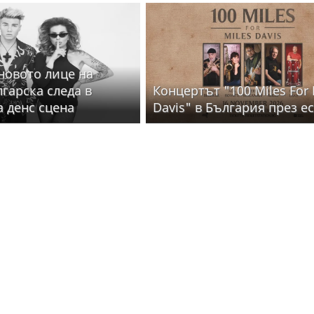
 новото лице на
лгарска следа в
Концертът "100 Miles For 
а денс сцена
Davis" в България през е