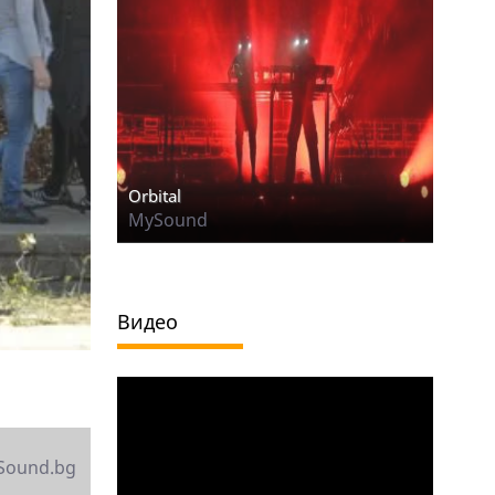
Orbital
MySound
Видео
Sound.bg