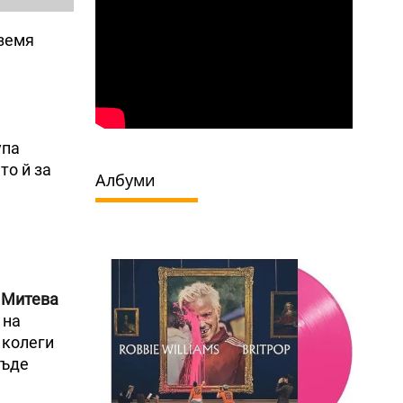
 земя
упа
то й за
Албуми
 Митева
 на
 колеги
бъде