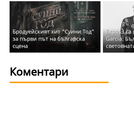
Бродуейският хит "Суини Тод"
ExposƎ са
за първи път на българска
Garcia: Бъ
сцена
световнат
Коментари