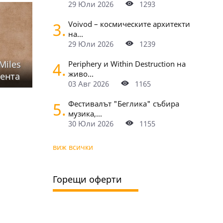
29 Юли 2026
1293
3.
Voivod – космическите архитекти
на...
29 Юли 2026
1239
Miles
4.
Periphery и Within Destruction на
живо...
сента
03 Авг 2026
1165
5.
Фестивалът "Беглика" събира
музика,...
30 Юли 2026
1155
виж всички
Горещи оферти