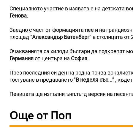
Специалното участие в изявата е на детската в
Генова
.
Заедно с част от формацията пее и на грандиозн
площад "
Александър Батенберг
" в столицата от 
Очакванията са хиляди българи да подкрепят мо
Германия
от центъра на
София
.
През последния си ден на родна почва вокалист
гостуване в предаването "
В неделя със..
." , къд
Певицата ще изпълни ънплъгд версия на песента 
Още от Поп