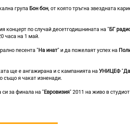
окална група
Бон бон
, от която тръгна звездната кари
ия концерт по случай десетгодишнината на "
БГ ради
20 часа на 1 май.
рално песента "
На инат
" и да пожелаят успех на
Пол
ката ще е ангажирана и с кампанията на
УНИЦЕФ
"
Да
ето също я чакат изненади.
си за финала на "
Евровизия
" 2011 на живо в студио