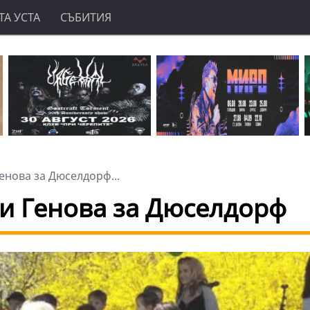
А УСТА
СЪБИТИЯ
нова за Дюселдорф...
и Генова за Дюселдорф