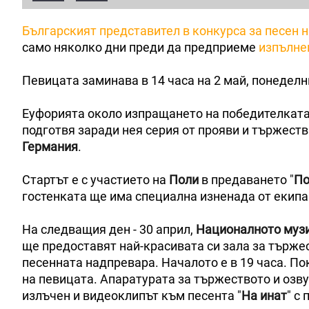
Българският представител в конкурса за песен н
само няколко дни преди да предприеме
изпълне
Певицата заминава в 14 часа на 2 май, понеделн
Еуфорията около изпращането на победителката 
подготвя заради нея серия от прояви и тържеств
Германия
.
Стартът е с участието на
Поли
в предаването "
По
гостенката ще има специална изненада от екипа
На следващия ден - 30 април,
Националното муз
ще предоставят най-красивата си зала за търж
песенната надпревара. Началото е в 19 часа. По
на певицата. Апаратурата за тържеството и озв
излъчен и видеоклипът към песента "
На инат
" с