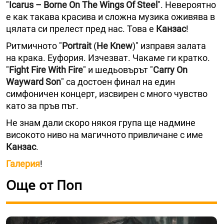
"
Icarus – Borne On The Wings Of Steel
". Невероятно
е как такава красива и сложна музика оживява в
цялата си прелест пред нас. Това е
Канзас
!
Ритмичното "
Portrait
(
He Knew
)" изправя залата
на крака. Еуфория. Изчезват. Чакаме ги кратко.
"
Fight Fire With Fire
" и шедьовърът "
Carry On
Wayward Son
" са достоен финал на един
симфоничен концерт, изсвирен с много чувство
като за пръв път.
Не знам дали скоро някоя група ще надмине
високото ниво на магичното привличане с име
Канзас
.
Галерия
!
Още от Поп