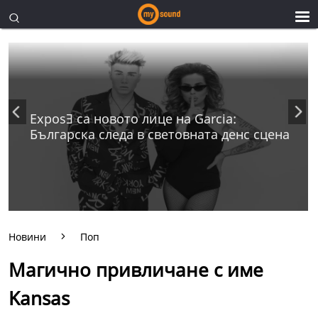
ExposƎ са новото лице на Garcia:
Българска следа в световната денс сцена
Новини
Поп
Магично привличане с име
Kansas