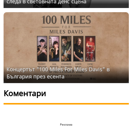
следа в световната денс сцена
Концертът "100 Miles For Miles Davis" в
България през есента
Коментари
Реклама