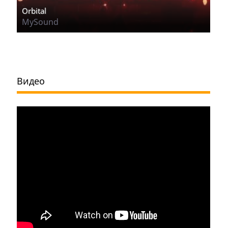
Orbital
MySound
Видео