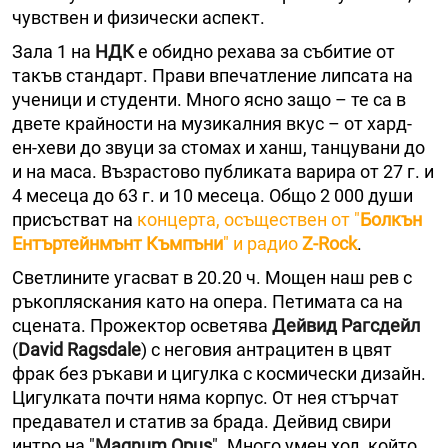
чувствен и физически аспект.
Зала 1 на
НДК
е обидно рехава за събитие от
такъв стандарт. Прави впечатление липсата на
ученици и студенти. Много ясно защо – те са в
двете крайности на музикалния вкус – от хард-
ен-хеви до звуци за стомах и ханш, танцувани до
и на маса. Възрастово публиката варира от 27 г. и
4 месеца до 63 г. и 10 месеца. Общо 2 000 души
присъстват на
концерта, осъществен от "
Болкън
Ентъртейнмънт Къмпъни
" и радио
Z-Rock
.
Светлините угасват в 20.20 ч. Мощен наш рев с
ръкопляскания като на опера. Петимата са на
сцената. Прожектор осветява
Дейвид Рагсдейл
(
David Ragsdale
) с неговия антрацитен в цвят
фрак без ръкави и цигулка с космически дизайн.
Цигулката почти няма корпус. От нея стърчат
предавател и статив за брада. Дейвид свири
интро на "
Magnum Opus
". Много умен ход, който