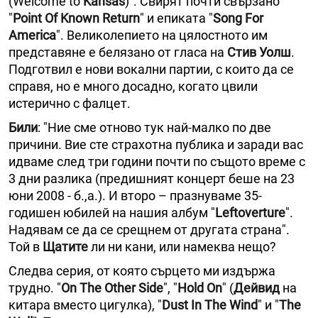
(Welcome to
Kansas
)". Свирят почти свързано
"
Point Of Known Return
" и епиката "
Song For
America
". Великолепието на цялостното им
представяне е белязано от гласа на
Стив Уолш
.
Подготвил е нови вокални партии, с които да се
справя, но е много досадно, когато цвили
истерично с фалцет.
Били
: "Ние сме отново тук най-малко по две
причини. Вие сте страхотна публика и заради вас
идваме след три години почти по същото време с
3 дни разлика (предишният концерт беше на 23
юни 2008 - б.,а.). И второ – празнуваме 35-
годишен юбилей на нашия албум "
Leftoverture
".
Надявам се да се срещнем от другата страна".
Той в
Щатите
ли ни кани, или намеква нещо?
Следва серия, от която сърцето ми издържа
трудно. "
On The Other Side
", "
Hold On
" (
Дейвид
на
китара вместо цигулка), "
Dust In The Wind
" и "
The