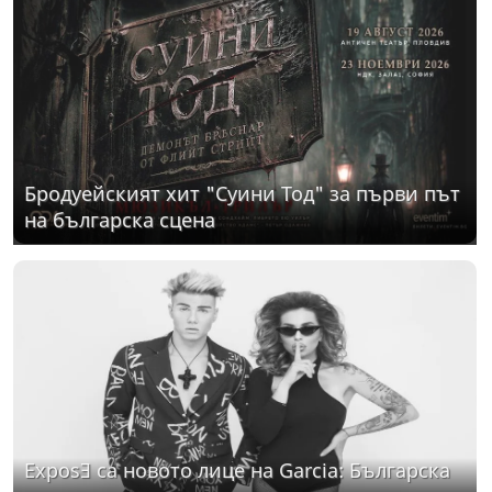
Бродуейският хит "Суини Тод" за първи път
на българска сцена
ExposƎ са новото лице на Garcia: Българска