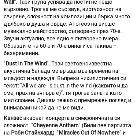
Wall
". Тази група успява да постигне нещо
върховно. Трогва ме със звук, виртуозност на
свирене, сложност на композиции и бърка много
дълбоко в душа и сърце. Апотеоз на висше
музикално майсторство, сътворено през 70-е.
Звучи актуално, все едно е сътворено вчера.
Образците на 60-е и 70-е винаги са такива –
безвременни.
"
Dust In The Wind
". Тази световноизвестна
акустична балада ме връща във времена на
младост и надежда. Въпреки нихилистичния си
текст: "All we are is dust in the wind (каквито и да
сме, прах на вятъра е)”, тя трогва залата като
мил спомен. Дишам тежко с премрежен поглед и
внимавам никой да не ме види.
Канзас
вкарват концерта в симфоничната си
сложност. "
Cheyenne Anthem
" (
Били
пее партията
на
Роби Стайнхард
), "
Miracles Out Of Nowhere
" и