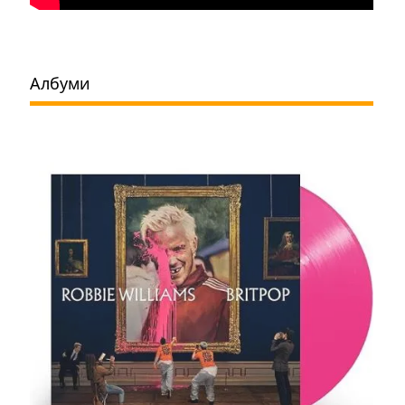
Албуми