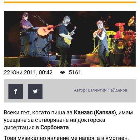
22 Юни 2011, 00:42
5161
Автор: Валентин Найденов
Всеки път, когато пиша за
Канзас
(
Kansas
), имам
усещане за сътворяване на докторска
дисертация в
Сорбоната
.
Това музикално явление ме напряга в умствен,