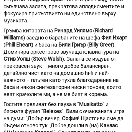
смълчава залата, прекратява аплодисментите и
фокусира присъствието ни единствено върху
музиката.
Гръмва китарата на
Ричард Уилямс
(
Richard
Williams
) заедно с барабаните на шефа
Фил Ихарт
(
Phill Eheart
) и баса на
Били Гриър
(
Billy Greer
).
Доминира оркестрово звучаща клавиатура на
Стив Уолш
(
Steve Walsh
). Залата се издува от
прекрасен звук – много добре балансиран,
детайлно чист като на домашно hi-fi и най-
важното – плътен като тухла благодарение на
баса и някои синтезаторни ниски тонове, които
веят крачолите ми, а не ме бият в корема.
Гостите преливат без пауза в "
Musikatto
" и
бясната фурия "
Belexes
".
Били
с очакваната игра
на думи: "Добър вечер,
София
! Щастливи сме да
бъдем отново тук. Добре дошли в (на)
Канзас