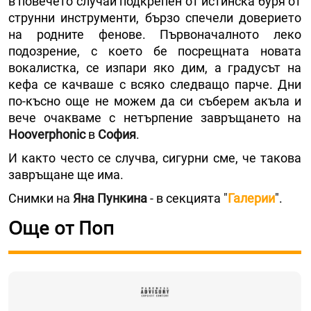
в повечето случаи подкрепен от истинска буря от
струнни инструменти, бързо спечели доверието
на родните фенове. Първоначалното леко
подозрение, с което бе посрещната новата
вокалистка, се изпари яко дим, а градусът на
кефа се качваше с всяко следващо парче. Дни
по-късно още не можем да си съберем акъла и
вече очакваме с нетърпение завръщането на
Hooverphonic
в
София
.
И както често се случва, сигурни сме, че такова
завръщане ще има.
Снимки на
Яна Пункина
- в секцията "
Галерии
".
Още от Поп