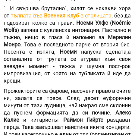
"...И свършва брутално", хилят се някакви хора
от
тълпата във
Военния клуб
в столицата
, без да
подозират колко са прави.
Ноеми Улфс
(
Noémie
Wolfs
) запява с кукленска интонация. Пастелно и
тъжно, нещо в гласа ѝ напомня за
Мерилин
Монро
. Това е последното парче от втория бис.
Песента е изпята,
Ноеми
напуска сцената,а
останалите от групата се втурват към своя
звезден момент - тежка и шумна пост-рок
импровизация, от която на публиката й иде да
крещи.
Прожекторите са фарове, насочени право в очите
ни, залата се тресе. След десет еуфорични
минути от тази лудница, най накрая сме склонни
да пуснем формацията да си почине.
Алекс
Калие
и китаристът
Раймон Гийртс
раздават
перца. Така завършват наистина яките концерти.
И този категорично е един от тях (организиран от