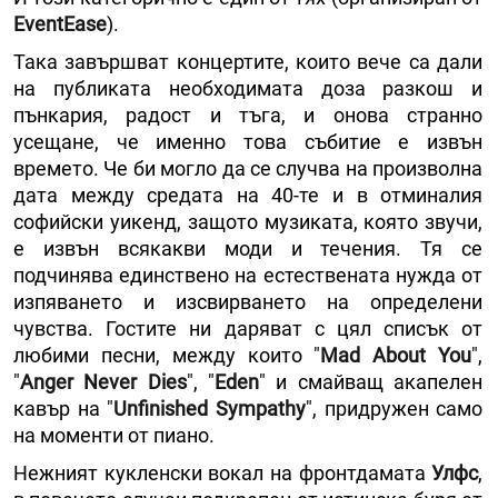
EventEase
).
Така завършват концертите, които вече са дали
на публиката необходимата доза разкош и
пънкария, радост и тъга, и онова странно
усещане, че именно това събитие е извън
времето. Че би могло да се случва на произволна
дата между средата на 40-те и в отминалия
софийски уикенд, защото музиката, която звучи,
е извън всякакви моди и течения. Тя се
подчинява единствено на естествената нужда от
изпяването и изсвирването на определени
чувства. Гостите ни даряват с цял списък от
любими песни, между които "
Mad About
You
",
"
Anger Never Dies
", "
Eden
" и смайващ акапелен
кавър на "
Unfinished
Sympathy
", придружен само
на моменти от пиано.
Нежният кукленски вокал на фронтдамата
Улфс
,