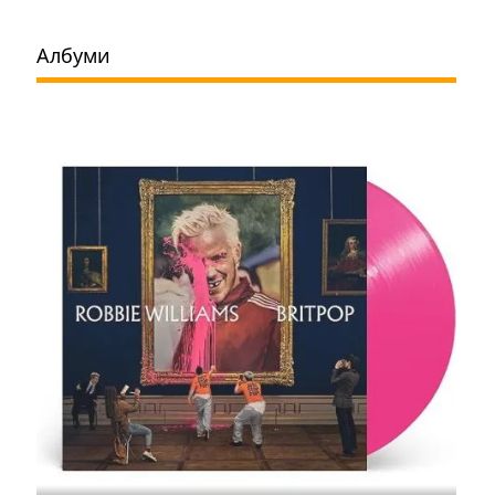
Албуми