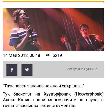
14 Май 2012, 00:48
5219
Автор: Яна Пункина
"Тази песен започва нежно и свършва..."
Тук басистът на
Хуувърфоник
(
Hooverphonic
)
Алекс Калие
прави многозначителна пауза, а
групата засвирва тих инструментал.