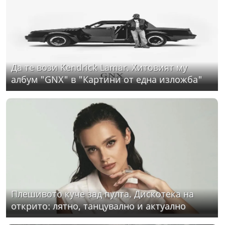
Да те вози Kendrick Lamar. Хитовият му
албум "GNX" в "Картини от една изложба"
Плешивото куче зад пулта. Дискотека на
открито: лятно, танцувално и актуално