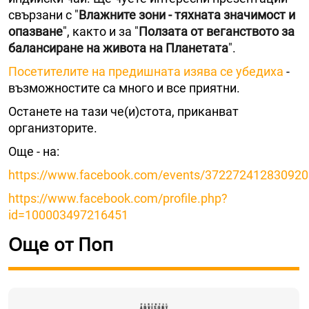
свързани с "
Влажните зони - тяхната значимост и
опазване
", както и за "
Ползата от веганството за
балансиране на живота на Планетата
".
Посетителите на предишната изява се убедиха
-
възможностите са много и все приятни.
Останете на тази че(и)стота, приканват
организторите.
Oще - на:
https://www.facebook.com/events/372272412830920
https://www.facebook.com/profile.php?
id=100003497216451
Още от Поп