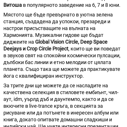
Витоша
в популярното заведение на 6, 7 и 8 юни.
Мястото ще бъде превърнато в уютна зелена
станция, създадена да успокои, презареди и
настрои присъстващите на вълната на
Хармонията. Музикални гидове ще бъдат
диджеите на
Global Vision Circle, Deep Space
Deеjays и Crop Circle Project
, които ще ви поведат
в звуков свят на спокойни космически пулсации,
дълбоки бас линии и етно мелодии от цялата
планета. Също така ще можете да практикувате
йога с квалифициран инструктор.
За трите дни ще можете да се насладите на
качествена селекция в стиловете ембиънт, чил-
аут, idm, уърлд дъб и даунтемпо, както и да се
вкючите в live-trance кръга, в секцията за
рисуване или да потънете в инересен албум или
книга, докато опитвате домашни сладкиши и
индийски чай. Ще чуете интересни презентации