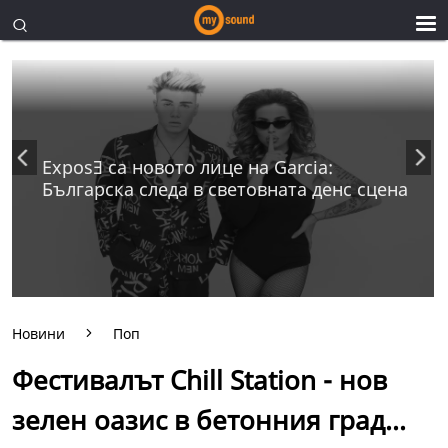
ExposƎ са новото лице на Garcia:
Българска следа в световната денс сцена
Новини
Поп
Фестивалът Chill Station - нов
зелен оазис в бетонния град...