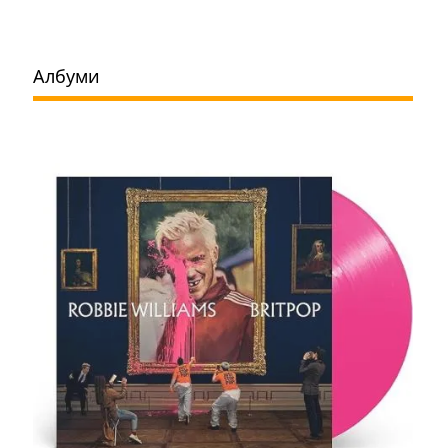
Албуми