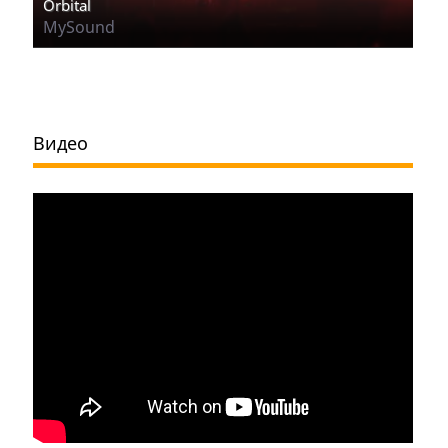
Orbital
MySound
Видео