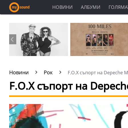
НОВИНИ
АЛБУМИ
ГОЛЯМАТ
Новини
Рок
F.O.X съпорт на Depeche M
F.O.X съпорт на Depec