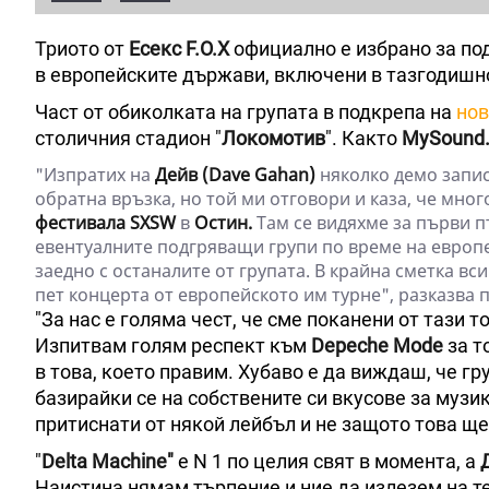
Триото от
Есекс
F.O.X
официално е избрано за по
в европейските държави, включени в тазгодишно
Част от обиколката на групата в подкрепа на
нов
столичния стадион "
Локомотив
". Както
MySound
"Изпратих на
Дейв (Dave Gahan)
няколко демо запис
обратна връзка, но той ми отговори и каза, че мног
фестивала SXSW
в
Остин.
Там се видяхме за първи п
евентуалните подгряващи групи по време на европ
заедно с останалите от групата. В крайна сметка вс
пет концерта от европейското им турне", разказва 
"За нас е голяма чест, че сме поканени от тази 
Изпитвам голям респект към
Depeche Mode
за т
в това, което правим. Хубаво е да виждаш, че г
базирайки се на собствените си вкусове за музик
притиснати от някой лейбъл и не защото това щ
"
Delta Machine"
е N 1 по целия свят в момента, а
Наистина нямам търпение и ние да излезем на т