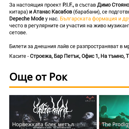
За настоящия проект
P.I.F.,
в състав
Димо Стоянов
китара)
и Атанас Касабов
(барабани), се подгот
Depeche Mode
у нас.
Българската формация и др
често в регулярните си участия на живо музикан
сетове.
Билети за днешния лайв се разпространяват в 
Касите -
Строежа, Бар Петък, Офис 1, На тъмно, Т
Още от Рок
Норвежката блек метъл
The Prodig