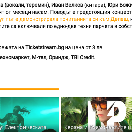
 (вокали, теремин),
Иван Велков
(китара),
Юри Божи
вят от месеци насам. Поводът е предстоящия концерт
уг път е демонстрирала почитанията си към
Депеш
,
тите са включвали по едно-две техни парчета в собс
мрежата на
Ticketstream.bg
на цена от 8 лв.
ехномаркет, М-тел, Ориндж, TBI Credit.
y: Електрическата
Керана и Космонавтите 