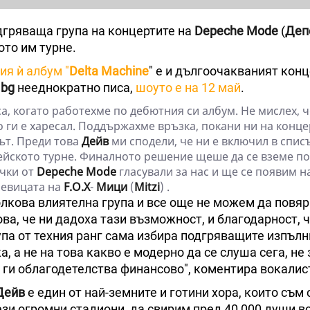
дгряваща група на концертите на
Depeche Mode
(
Деп
то им турне.
ия ѝ албум "
Delta Machine
" е и дългоочакваният конц
.bg
нееднократно писа,
шоуто е на 12 май
.
а, когато работехме по дебютния си албум. Не мислех, 
о ги е харесал. Поддържахме връзка, покани ни на конце
ът. Преди това
Дейв
ми сподели, че ни е включил в списъ
ейското турне. Финалното решение щеше да се вземе по
ички от
Depeche Mode
гласували за нас и ще се появим н
певицата на
F.O.X
-
Мици
(
Mitzi
) .
толкова влиятелна група и все още не можем да повя
ова, че ни дадоха тази възможност, и благодарност, 
рупа от техния ранг сама избира подгряващите изпълн
а, а не на това какво е модерно да се слуша сега, не
е ги облагодетелства финансово", коментира вокалис
Дейв
е един от най-земните и готини хора, които съм
ези огромни стадиони, да свирим пред 40 000 души в