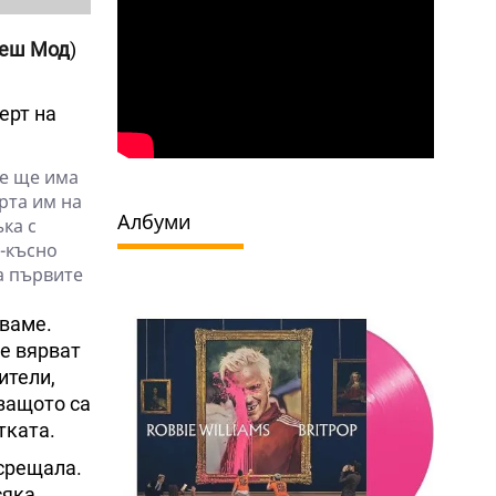
еш Мод
)
ерт на
че ще има
рта им на
Албуми
ка с
-късно
а първите
рваме.
че вярват
ители,
 защото са
тката.
 срещала.
сяка