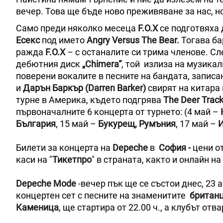
вечер. Това ще бъде ново преживяване за нас, н
Само преди няколко месеца
F.O.X
се подготвяха 
Есекс
под името
Angry Versus The Bear.
Тогава ба
ражда
F.O.X
– с останалите си трима членове. Сл
дебютния диск
„Chimera“
, той излиза на музикал
поверени вокалите в песните на бандата, записа
и
Дарън Баркър (Darren Barker)
свирят на китара
турне в Америка, където подгрява
The Deer Track
първоначалните 6 концерта от турнето: (4 май –
България
, 15 май –
Букурещ, Румъния
, 17 май –
И
Билети за концерта на
Depeche
в
София -
цени о
каси на "
Тикетпро
" в страната, както и онлайн на
Depeche Mode
-вечер пък ще се състои днес, 23 
концертен сет с песните на знаменитите
британ
Каменица
, ще стартира от 22.00 ч., а клубът отв