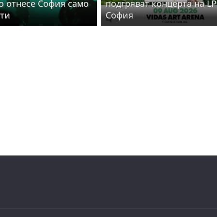
то отнесе София само
подгряват концерта на LP
ути
София