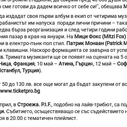
о сме готови да дадем всичко от себе си!", обещава
М
да издадат своя първи албум в екип от четирима му
рабанистът им напуска поради лични причини – така
едва бърза реорганизация и след четири години рабо
ния пазар в края на януари. На
Мици Фокс (Mitzi Fox)
ни в електро-пънк-поп стил.
Патрик Монаан (Patrick 
 и клавишни. Наскоро формацията се завърна от усп
s.
Тримата музиканти ще се появят на сцената на 5 
Ница
,
Франция
, 10 май –
Атина, Гърци
я, 12 май –
Соф
станбул, Турция
).
т 50 до 130 лв. все още могат да бъдат закупени от в
www.ticketpro.bg
април, в
Строежа. P.I.F.
, подобно на лайв-трибют, са п
ци.
Събитието, осъществяващо се със съдействието 
аря в 20.00 с тематичен плейлист.