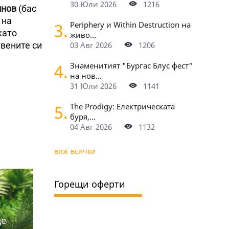
30 Юли 2026
1216
нов
(бас
 на
3.
Periphery и Within Destruction на
като
живо...
твените си
03 Авг 2026
1206
4.
Знаменитият "Бургас Блус фест"
на нов...
31 Юли 2026
1141
5.
The Prodigy: Електрическата
буря,...
04 Авг 2026
1132
виж всички
Горещи оферти
ще