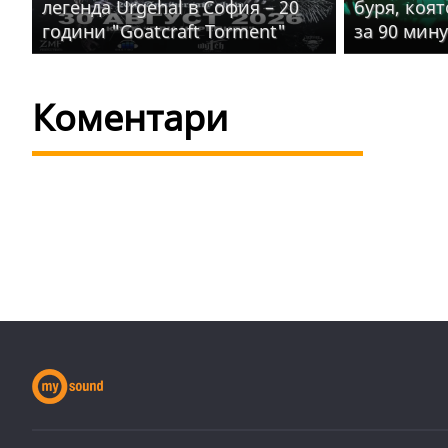
легенда Urgehal в София – 20
буря, коя
години "Goatcraft Torment"
за 90 мин
Коментари