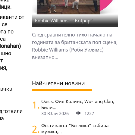
ици
.
зиканти от
Robbie Williams - "Britpop"
 се
та по
След сравнително тихо начало на
са
годината за британската поп сцена,
Monahan)
Robbie Williams (Роби Уилямс)
ешно
внезапно...
от
ия,
Най-четени новини
сички
1.
Oasis, Фил Колинс, Wu-Tang Clan,
Били...
одготвили
30 Юли 2026
1227
на
2.
Фестивалът "Беглика" събира
музика,...