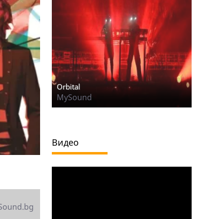
Orbital
MySound
Видео
Sound.bg