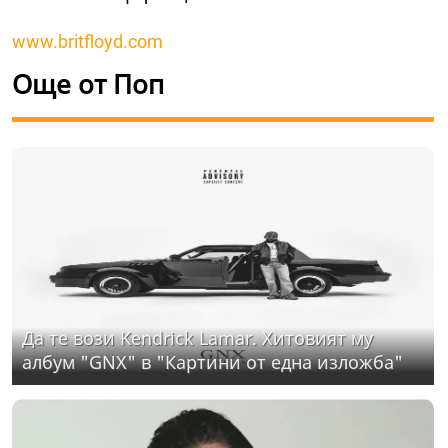
www.britfloyd.com
Още от Поп
Да те вози Kendrick Lamar. Хитовият му
албум "GNX" в "Картини от една изложба"