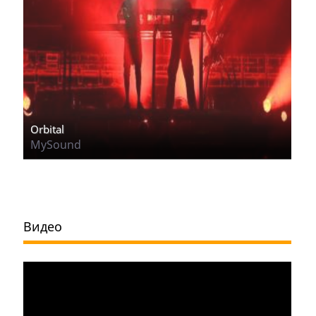
Orbital
MySound
Видео