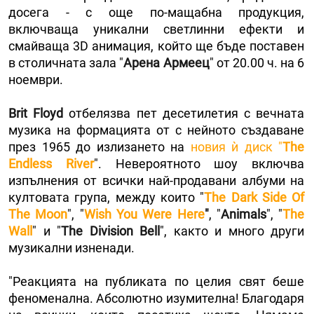
досега - с още по-мащабна продукция,
включваща уникални светлинни ефекти и
смайваща 3D анимация, който ще бъде поставен
в столичната зала "
Арена Армеец
" от 20.00 ч. на 6
ноември.
Brit Floyd
отбелязва пет десетилетия с вечната
музика на формацията от с нейното създаване
през 1965 до излизането на
новия ѝ диск "
The
Endless River
". Невероятното шоу включва
изпълнения от всички най-продавани албуми на
култовата група, между които "
The Dark Side Оf
Тhe Moon
", "
Wish You Were Here
"
, "
Animals
", "
The
Wall
" и "
The Division Bell
", както и много други
музикални изненади.
"Реакцията на публиката по целия свят беше
феноменална. Абсолютно изумителна! Благодаря