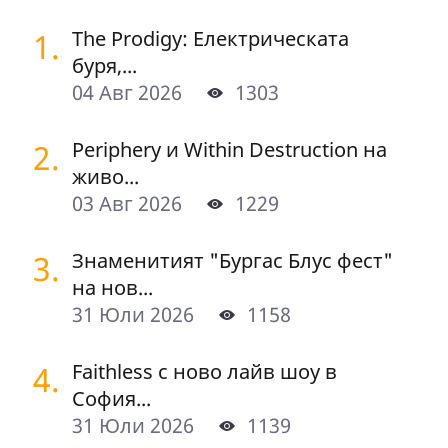
1.
The Prodigy: Електрическата
буря,...
04 Авг 2026
1303
2.
Periphery и Within Destruction на
живо...
03 Авг 2026
1229
3.
Знаменитият "Бургас Блус фест"
на нов...
31 Юли 2026
1158
4.
Faithless с ново лайв шоу в
София...
31 Юли 2026
1139