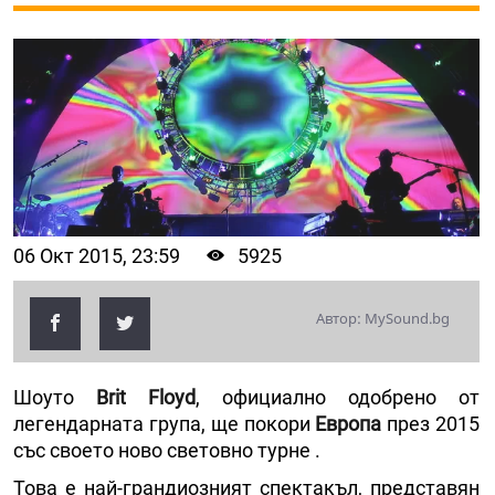
06 Окт 2015, 23:59
5925
Автор: MySound.bg
Шоуто
Brit Floyd
, официално одобрено от
легендарната група, ще покори
Европа
през 2015
със своето ново световно турне .
Това е най-грандиозният спектакъл, представян