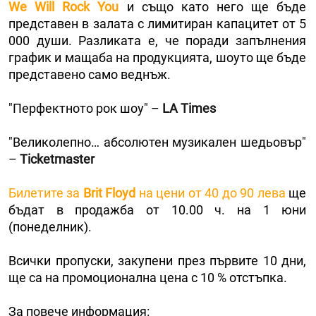
We Will Rock You
и също като него ще бъде
представен в залата с лимитиран капацитет от 5
000 души. Разликата е, че поради запълнения
график и мащаба на продукцията, шоуто ще бъде
представено само веднъж.
"Перфектното рок шоу" –
LA Times
"Великолепно… абсолютен музикален шедьовър"
–
Ticketmaster
Билетите за
Brit Floyd
на цени от 40 до 90 лева
ще
бъдат в продажба от 10.00 ч. на 1 юни
(понеделник).
Всички пропуски, закупени през първите 10 дни,
ще са на промоционална цена с 10 % отстъпка.
За повече информация: