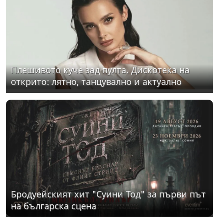
Плешивото куче зад пулта. Дискотека на
открито: лятно, танцувално и актуално
Бродуейският хит "Суини Тод" за първи път
на българска сцена