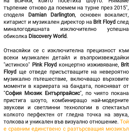
на всички, които посетиха шоуто. Нямаме
търпение отново да поемем на турне през 2015",
споделя
Damian Darlington
, основен вокалист,
китарист и музикален директор на
Brit Floyd
след
миналогодишната изключително успешна
обиколка
Discovery World
.
Отнасяйки се с изключителна прецизност към
всеки музикален детайл и възпроизвеждайки
"истинско"
Pink Floyd
концертно изживяване,
Brit
Floyd
ще отведе присъстващите на невероятно
музикално пътешествие, включващо върховите
моменти в кариерата на бандата, поясняват от
"
София Мюзик Ентърпрайсис
", по чиято покана
пристига шоуто, комбиниращо най-модерните
звукови и светлинни технологии в спектакъл
колкото перфектен от гледна точка на звука,
толкова и уникален във визуално отношение.
Той
е сравним единствено с разтърсващия мюзикъл