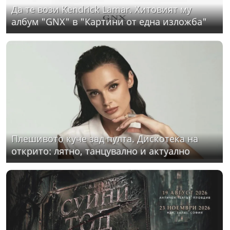
Да те вози Kendrick Lamar. Хитовият му
албум "GNX" в "Картини от една изложба"
Плешивото куче зад пулта. Дискотека на
открито: лятно, танцувално и актуално