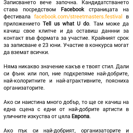
Записването вече започна. Кандидатстването
става посредством
Facebook
страницата на
фестивала
facebook.com/streetmasters.festival
в
приложението
Tell us what U do
. Там може да
качиш свое клипче и да оставиш даннни за
контакт във формата за участие. Крайният срок
за записване е 23 юни. Участие в конкурса могат
да вземат всички.
Няма никакво значение какъв е твоят стил. Дали
си фънк или поп, ние подкрепяме най-добрите,
най-колоритните и най-атрактивните, поясниха
организаторите.
Ако си наистина много добър, то ще се качиш на
една сцена с едни от най-добрите артисти в
уличните изкуства от цяла
Европа
.
Ако пък си най-добрият, организаторите и