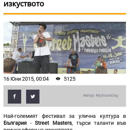
изкуството
16 Юни 2015, 00:04
5125
Автор: MySound.bg
Най-големият фестивал за улична култура в
България
-
Street Masters
, търси таланти във
всички сфери на изкуството.