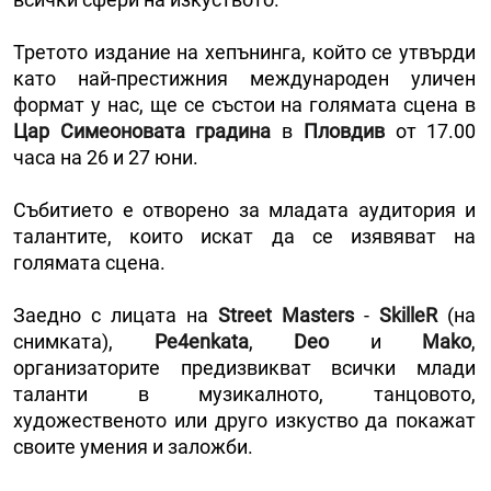
Третото издание на хепънинга, който се утвърди
като най-престижния международен уличен
формат у нас, ще се състои на голямата сцена в
Цар Симеоновата градина
в
Пловдив
от 17.00
часа на 26 и 27 юни.
Събитието е отворено за младата аудитория и
талантите, които искат да се изявяват на
голямата сцена.
Заедно с лицата на
Street Masters
-
SkilleR
(на
снимката),
Pe4enkata
,
Deo
и
Mako
,
организаторите предизвикват всички млади
таланти в музикалното, танцовото,
художественото или друго изкуство да покажат
своите умения и заложби.