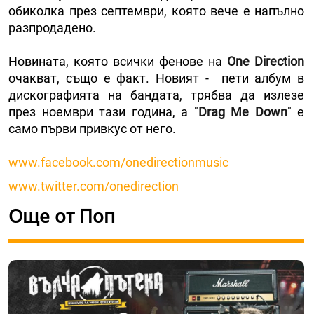
обиколка през септември, която вече е напълно
разпродадено.
Новината, която всички фенове на
One Direction
очакват, също е факт. Новият - пети албум в
дискографията на бандата, трябва да излезе
през ноември тази година, а "
Drag Me Down
" е
само първи привкус от него.
www.facebook.com/onedirectionmusic
www.twitter.com/onedirection
Още от Поп