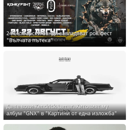
24 български банди завладяват рок фест
"Вълчата пътека"
Да те вози Kendrick Lamar. Хитовият му
албум "GNX" в "Картини от една изложба"