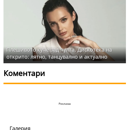
Плешивото куче зад пулта. Дискотека на
открито: лятно, танцувално и актуално
Коментари
Реклама
Галерия