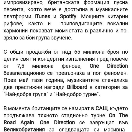
импровизирано, британската формация пусна
песента, която вече е достъпна в музикалните
платформи
iTunes
и
Spotify
. Мощните китарни
рифове, както и приповдигащите вокални
хармонии показват момчетата в различно и по-
зряло за бой група звучене.
С общи продажби от над 65 милиона броя по
целия свят и концертни изпълнения пред повече
от 7,5 милиона фенове,
One Direction
безапелационно се превърнаха в поп феномен.
През май тази година, музикантите спечелиха
две престижни награди
Billboard
в категория за
"Най-добра група" и "Най-добро турне".
В момента британците се намират в
САЩ
, където
продължава тяхното стадионно турне
On The
Road Again
.
One Direction
се завръщат във
Великобритания
за следващата си масивна