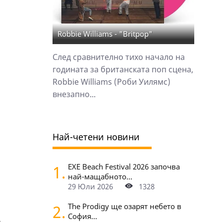
Robbie Williams - "Britpop"
След сравнително тихо начало на
годината за британската поп сцена,
Robbie Williams (Роби Уилямс)
внезапно...
Най-четени новини
1.
EXE Beach Festival 2026 започва
най-мащабното...
29 Юли 2026
1328
2.
The Prodigy ще озарят небето в
София...