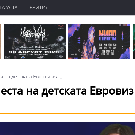
А УСТА
СЪБИТИЯ
 на детската Евровизия...
еста на детската Еврови