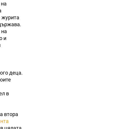
 на
а
и журита
 държава.
 на
о и
й
ного деца.
моите
ел в
а втора
ента
в цялата