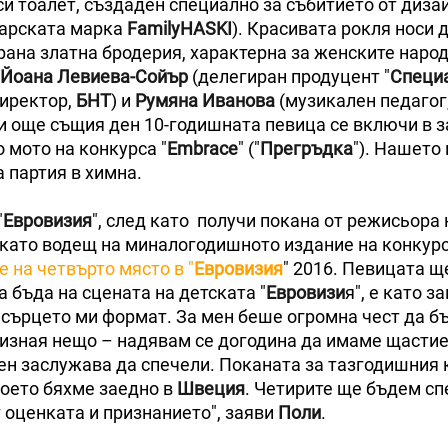
си тоалет, създаден специално за събитието от диза
гарската марка
FamilyHASKI
). Красивата рокля носи 
рана златна бродерия, характерна за женските народ
Йоана Левиева-Сойър
(делегиран продуцент "
Специ
иректор,
БНТ
) и
Румяна Иванова
(музикален педагог,
 и още същия ден 10-годишната певица се включи в з
 мото на конкурса "
Embrace
" ("
Прегръдка
"). Нашето
а партия в химна.
"
Евровизия
", след като получи покана от режисьора
като водещ на миналогодишното издание на конкурса
е на четвърто място в "
Евровизия
" 2016. Певицата щ
 бъда на сцената на детската "
Евровизи
я", е като 
а сърцето ми формат. За мен беше огромна чест да б
ризная нещо – надявам се догодина да имаме щасти
ен заслужава да спечели. Поканата за тазгодишния 
 което бяхме заедно в
Швеция
. Четирите ще бъдем с
т оценката и признанието", заяви
Поли
.