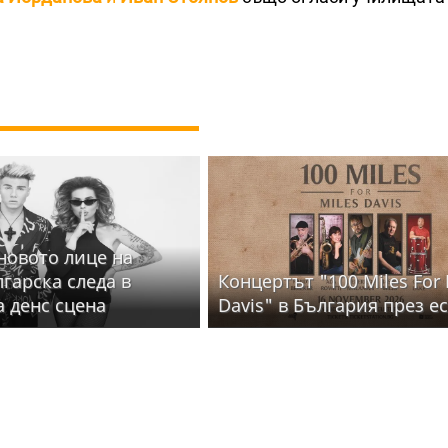
 новото лице на
лгарска следа в
Концертът "100 Miles For 
а денс сцена
Davis" в България през е