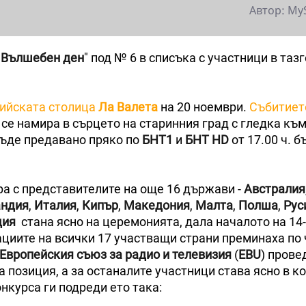
Автор: My
"
Вълшебен ден
" под № 6 в списъка с участници в та
тийската столица
Ла Валета
на 20 ноември.
Събитието
о се намира в сърцето на старинния град с гледка къ
бъде предавано пряко по
БНТ1
и
БНТ HD
от 17.00 ч. 
а с представителите на още 16 държави -
Австралия
ндия
,
Италия
,
Кипър
,
Македония
,
Малта
,
Полша
,
Рус
дия
стана ясно на церемонията, дала началото на 14
ациите на всички 17 участващи страни преминаха по
Европейския съюз за радио и телевизия
(
EBU
) прове
позиция, а за останалите участници става ясно в ко
нкурса ги подреди ето така: