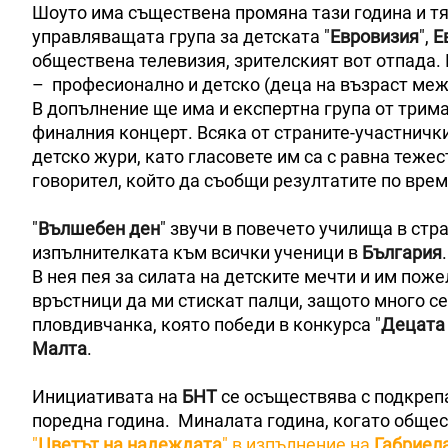
Шоуто има съществена промяна тази година и тя
управляващата група за детската "
Евровизия
",
Е
обществена телевизия, зрителският вот отпада.
– професионално и детско (деца на възраст межд
В допълнение ще има и експертна група от трим
финалния концерт. Всяка от страните-участничк
детско жури, като гласовете им са с равна теже
говорител, който да съобщи резултатите по врем
"
Вълшебен ден
" звучи в повечето училища в стр
изпълнителката към всички ученици в
България
В нея пея за силата на детските мечти и им пож
връстници да ми стискат палци, защото много с
пловдивчанка, която победи в конкурса "
Децата 
Малта
.
Инициативата на
БНТ
се осъществява с подкреп
поредна година. Миналата година, когато обще
"
Цветът на надеждата
" в изпълнение на
Габриел