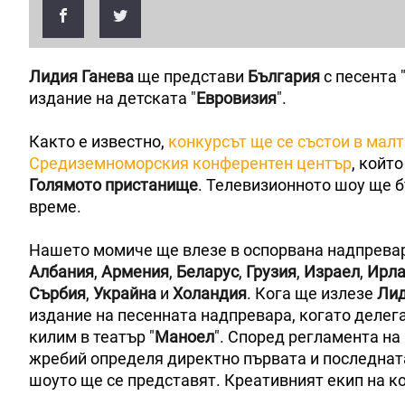
Лидия Ганева
ще представи
България
с песента 
издание на детската "
Евровизия
".
Както е известно,
конкурсът ще се състои в мал
Средиземноморския конферентен център
, койт
Голямото пристанище
. Телевизионното шоу ще 
време.
Нашето момиче ще влезе в оспорвана надпревар
Албания
,
Армения
,
Беларус
,
Грузия
,
Израел
,
Ирла
Сърбия
,
Украйна
и
Холандия
. Кога ще излезе
Ли
издание на песенната надпревара, когато делег
килим в театър "
Маноел
". Според регламента на
жребий определя директно първата и последната 
шоуто ще се представят. Креативният екип на ко