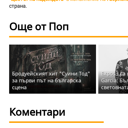
страна.
Още от Поп
Бродуейският хит "Суини Тод"
ExposƎ са
за първи път на българска
Garcia: Бъ
сцена
световнат
Коментари