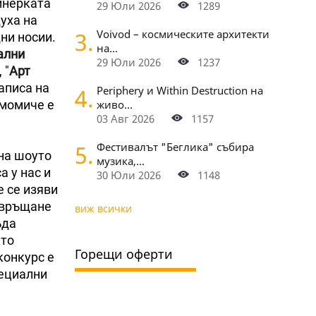
йнерката
29 Юли 2026
1289
духа на
3.
Voivod – космическите архитекти
ни носии.
на...
ални
29 Юли 2026
1237
 "
Арт
аписа на
4.
Periphery и Within Destruction на
 момиче е
живо...
03 Авг 2026
1157
5.
Фестивалът "Беглика" събира
 на шоуто
музика,...
 у нас и
30 Юли 2026
1148
е се изяви
завръщане
виж всички
ъда
ето
Горещи оферти
конкурс е
пециални