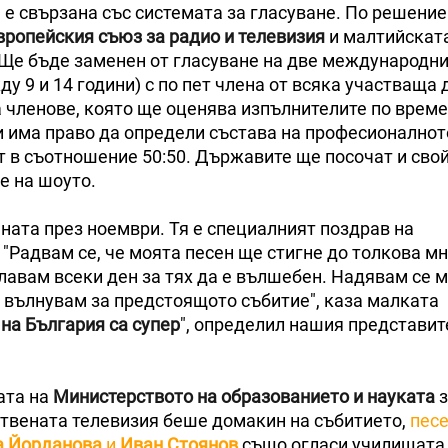
 е свързана със системата за гласуване. По решение
вропейския съюз за радио и телевизия
и малтийскат
 Ще бъде заменен от гласуване на две международн
у 9 и 14 години) с по пет члена от всяка участваща
а членове, която ще оценява изпълнителите по време
и има право да определи състава на професионалнот
ст в съотношение 50:50. Държавите ще посочат и сво
е на шоуто.
аната през ноември. Тя е специалният поздрав на
. "Радвам се, че моята песен ще стигне до толкова м
елавам всеки ден за тях да е вълшебен. Надявам се 
е вълнувам за предстоящото събитие", каза малката
на България са супер
", определил нашия представит
ата на
Министерството на образованието и науката
з
ствената телевизия беше домакин на събитието,
пес
а Йорданова
и
Иван Стоянов
също огласи училищата 