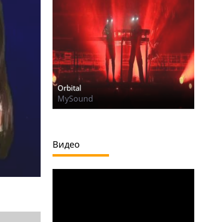
Orbital
MySound
Видео