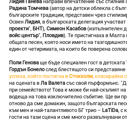
Лидия Ганева
направи впечатление със стилния 
Радина Томчева
(автор на детски облекла с бъл
българските традиции, представен чрез стилизи
Освен
Лидия
, в българската делегация участват
проекти
",
БНТ
),
Симеон Касабов
(изпълнителен д
войс център
",
Пловдив
). Те пристигнаха в Малта
общата песен, която носи името на тазгодишното
един от четиримата, на които бе поверена солов
Поли Генова
ще бъде специален гост в детската 
Гордън Бонело
след блестящото си представяне 
успеха, който постигна в
Стокхолм
, класирайки с
на сцената в
Ла Валета
със свой пърформънс. "Да
при семейството! Това е може би най-скъпият н
водеща на това изключително събитие. Ще ви п
отново да сме домакин, защото българската пес
към мен и най-талантливото БГ трио –
LaTiDa
, с
гости на тази сцена и сме много развълнувани о