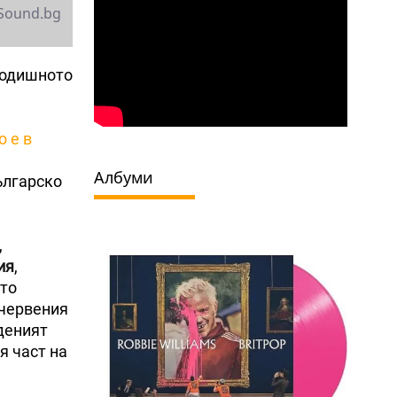
Sound.bg
згодишното
 е в
м
Албуми
българско
,
ия
,
-то
 червения
деният
я част на