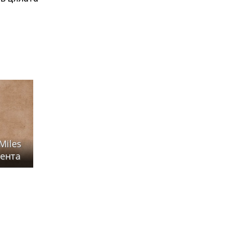
Miles
сента