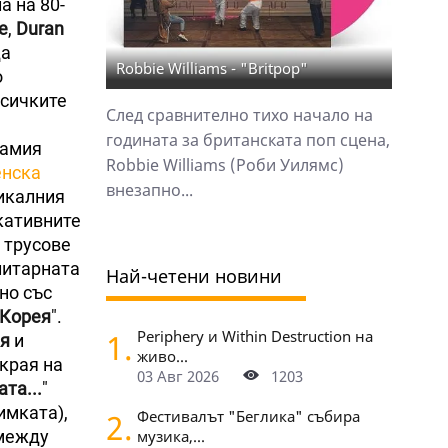
а на 80-
e
,
Duran
да
Robbie Williams - "Britpop"
о
всичките
След сравнително тихо начало на
годината за британската поп сцена,
самия
Robbie Williams (Роби Уилямс)
енска
внезапно...
никалния
окативните
 трусове
литарната
Най-четени новини
дно със
 Корея
".
1.
Periphery и Within Destruction на
я
и
живо...
 края на
03 Авг 2026
1203
та...
"
имката),
2.
Фестивалът "Беглика" събира
 между
музика,...