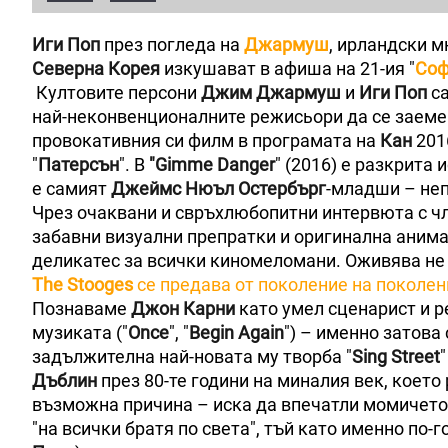
Иги Поп
през погледа на
Джармуш
, ирландски м
Северна Корея
изкушават в афиша на 21-ия "
Соф
Култовите персони
Джим Джармуш
и
Иги Поп
са
най-неконвенционалните режисьори да се заеме
провокативния си филм в програмата на
Кан
2016
"
Патерсън
". В
"Gimme Danger
" (2016) е разкрита
е самият
Джеймс Нюъл Остербърг
-младши – не
Чрез очаквани и свръхлюбопитни интервюта с чл
забавни визуални препратки и оригинална аним
деликатес за всички киномеломани. Оживява не 
The Stooges
се предава от поколение на поколен
Познаваме
Джон Карни
като умел сценарист и р
музиката ("
Once
", "
Begin Again
") – именно затова 
задължителна най-новата му творба "
Sing Street
Дъблин
през 80-те години на миналия век, коет
възможна причина – иска да впечатли момичето
"на всички братя по света", тъй като именно по-г