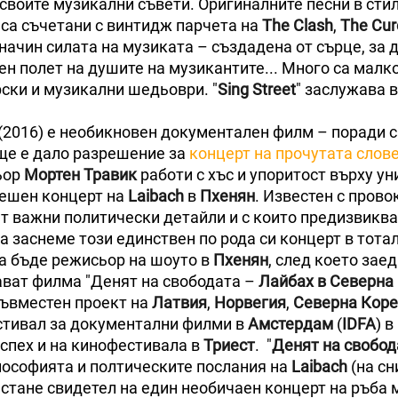
своите музикални съвети. Оригиналните песни в стил
, са съчетани с винтидж парчета на
The Clash
,
The Cur
начин силата на музиката – създадена от сърце, за 
н полет на душите на музикантите... Много са малк
рски и музикални шедьоври. "
Sing Street
" заслужава 
 (2016) е необикновен документален филм – поради 
е е дало разрешение за
концерт на прочутата слов
ьор
Мортен Травик
работи с хъс и упоритост върху у
решен концерт на
Laibach
в
Пхенян
. Известен с пров
ат важни политически детайли и с които предизвиква
а заснеме този единствен по рода си концерт в тота
а бъде режисьор на шоуто в
Пхенян
, след което зае
ват филма "Денят на свободата –
Лайбах в Северна
съвместен проект на
Латвия
,
Норвегия
,
Северна Коре
естивал за документални филми в
Амстердам
(
IDFA
) в
успех и на кинофестивала в
Триест
. "
Денят на свобода
лософията и полтическите послания на
Laibach
(на сн
а стане свидетел на един необичаен концерт на ръба