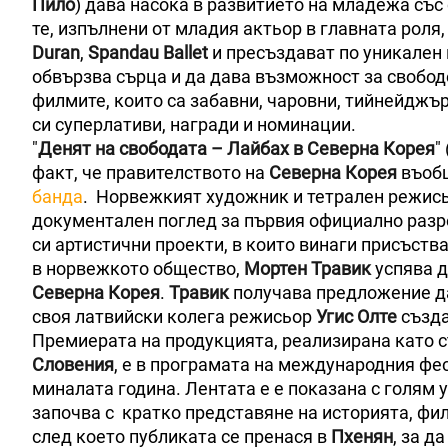
Пило
) дава насока в развитието на младежа със 
те, изпълнени от младия актьор в главната роля
Duran
,
Spandau Ballet
и пресъздават по уникален 
обвързва сърца и да дава възможност за свободе
филмите, които са забавни, чаровни, тийнейджъ
си суперлативи, награди и номинации.
"
Денят на свободата – Лайбах
в Северна Корея
"
факт, че правителството на
Северна Корея
въобщ
банда
. Норвежкият художник и тетрален режис
документален поглед за първия официално раз
си артистични проекти, в които винаги присъств
в норвежкото общество,
Мортен Травик
успява д
Севeрна Корея
.
Травик
получава предложение д
своя латвийски колега режисьор
Угис Олте
създа
Премиерата на продукцията, реализирана като 
Словения
, е в програмата на международния ф
миналата година. Лентата е е показана с голям 
започва с кратко представяне на историята, фи
след което публиката се пренася в
Пхенян
, за д