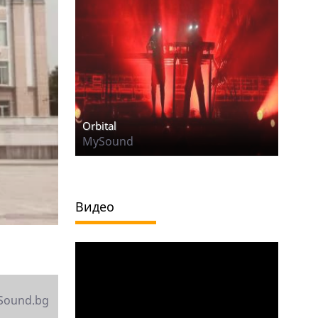
Orbital
MySound
Видео
Sound.bg