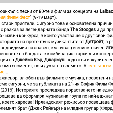
юзикъл с песни от 80-те и филм за концерта на
Laiba
ия Филм Фест
" (9-19 март).
 стари приятели. Сигурно това е основателна причин
 с разказ за легендарната банда
The Stooges
и да пр
 - извън конкурса, в който участваше с друг свой фи
 историята на прото-пънк музикантите от
Детройт
, а 
предвидимият и опасен, вълнуващ и енигматичен
Иги
еновете на бандата в комбинация с архивни концерт
ация на
Джеймс Кър
,
Джармуш
подготвя изкусителе
само споменът, но и духът на времето. А
култът към
ие
...
ежисьор, влюбен във филмите с музика, посветени н
сме сигурни, че за публиката на 21-ия
София Филм Ф
" (2016). Историята проследява порастването на едн
о решава да сформира музикална група по най-важна
, което харесва! Ирландският режисьор посвещава 
олемият брат (
Джак Рейнър
) на младия групар (
Ферд