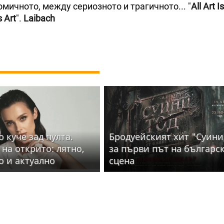
мичното, между сериозното и трагичното... "
All Art Is
s Art
".
Laibach
 куче зад пулта.
Бродуейският хит "Суини
 на открито: лятно,
за първи път на българс
о и актуално
сцена