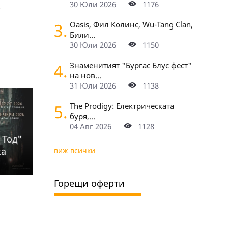
30 Юли 2026
1176
3.
Oasis, Фил Колинс, Wu-Tang Clan,
Били...
30 Юли 2026
1150
4.
Знаменитият "Бургас Блус фест"
на нов...
31 Юли 2026
1138
5.
The Prodigy: Електрическата
буря,...
04 Авг 2026
1128
 Тод"
ка
виж всички
Горещи оферти