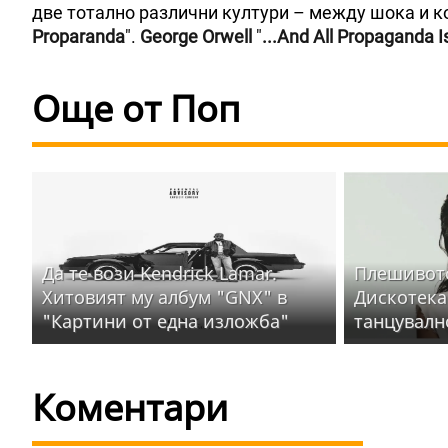
две тотално различни култури – между шока и ко
Proparanda
".
George Orwell
"
...And All Propaganda I
Още от Поп
Да те вози Kendrick Lamar.
Плешивото
Хитовият му албум "GNX" в
Дискотека
"Картини от една изложба"
танцувалн
Коментари