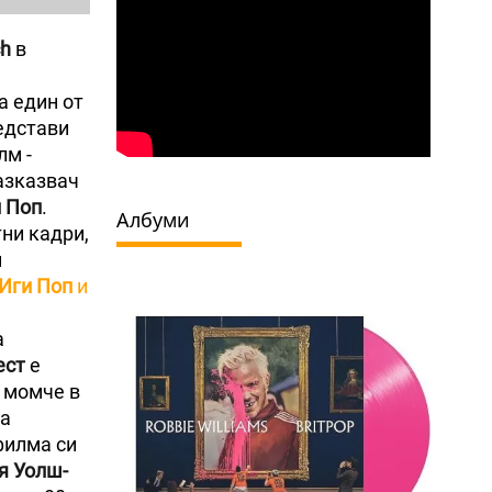
ch
в
а един от
едстави
лм -
разказвач
 Поп
.
Албуми
ни кадри,
н
Иги Поп
и
а
ест
е
о момче в
та
филма си
я Уолш-