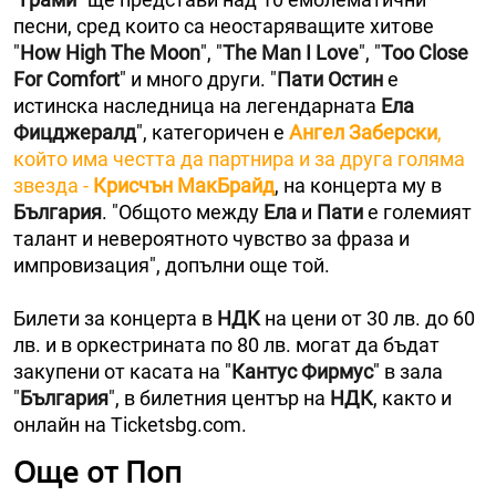
песни, сред които са неостаряващите хитове
"
How High Тhe Moon
", "
The Man I Love
", "
Too Close
For Comfort
" и много други. "
Пати Остин
е
истинска наследница на легендарната
Ела
Фицджералд
", категоричен е
Ангел Заберски
,
който има честта да партнира и за друга голяма
звезда -
Крисчън МакБрайд
, на концерта му в
България
. "Общото между
Ела
и
Пати
е големият
талант и невероятното чувство за фраза и
импровизация", допълни още той.
Билети за концерта в
НДК
на цени от 30 лв. до 60
лв. и в оркестрината по 80 лв. могат да бъдат
закупени от касата на "
Кантус Фирмус
" в зала
"
България
", в билетния център на
НДК
, както и
онлайн на Ticketsbg.com.
Още от Поп