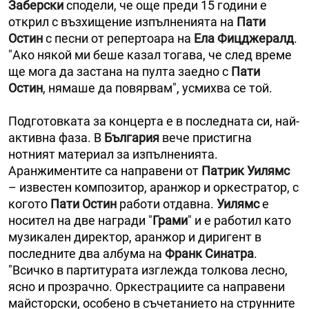
Заберски
сподели, че още преди 15 години е
открил с възхищение изпълненията на
Пати
Остин
с песни от репертоара на
Ела Фицджералд
.
"Ако някой ми беше казал тогава, че след време
ще мога да застана на пулта заедно с
Пати
Остин
, нямаше да повярвам", усмихва се той.
Подготовката за концерта е в последната си, най-
активна фаза. В
България
вече пристигна
нотният материал за изпълненията.
Аранжиментите са направени от
Патрик Уилямс
– известен композитор, аранжор и оркестратор, с
когото
Пати Остин
работи отдавна.
Уилямс
е
носител на две награди "
Грами
" и е работил като
музикален директор, аранжор и диригент в
последните два албума на
Франк Синатра
.
"Всичко в партитурата изглежда толкова лесно,
ясно и прозрачно. Оркестрациите са направени
майсторски, особено в съчетанието на струнните