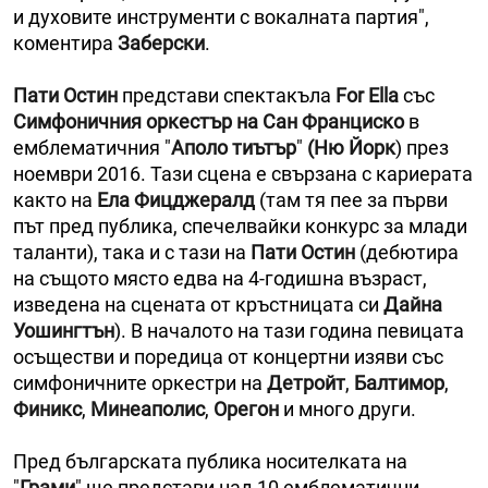
и духовите инструменти с вокалната партия",
коментира
Заберски
.
Пати Остин
представи спектакъла
For Ella
със
Симфоничния оркестър на Сан Франциско
в
емблематичния "
Аполо тиътър
"
(Ню Йорк
) през
ноември 2016. Тази сцена е свързана с кариерата
както на
Ела Фицджералд
(там тя пее за първи
път пред публика, спечелвайки конкурс за млади
таланти), така и с тази на
Пати Остин
(дебютира
на същото място едва на 4-годишна възраст,
изведена на сцената от кръстницата си
Дайна
Уошингтън
). В началото на тази година певицата
осъществи и поредица от концертни изяви със
симфоничните оркестри на
Детройт
,
Балтимор
,
Финикс
,
Минеаполис
,
Орегон
и много други.
Пред българската публика носителката на
"
Грами
" ще представи над 10 емблематични