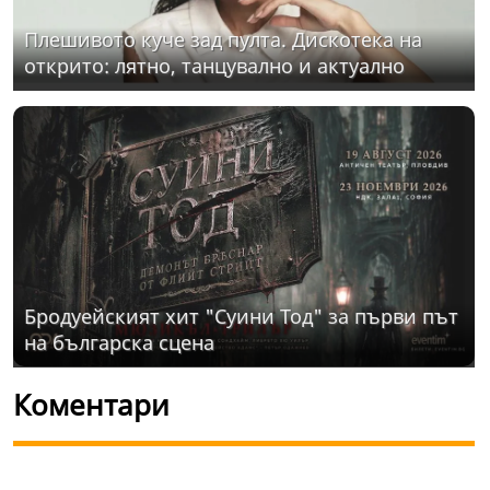
Плешивото куче зад пулта. Дискотека на
открито: лятно, танцувално и актуално
Бродуейският хит "Суини Тод" за първи път
на българска сцена
Коментари