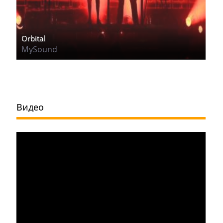
Orbital
MySound
Видео