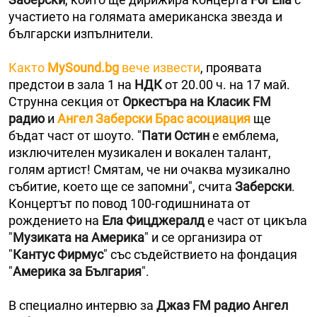
участието на голямата американска звезда и
български изпълнители.
Както
MySound.bg
вече извести
, проявата
предстои в зала 1 на
НДК
от 20.00 ч. на 17 май.
Струнна секция от
Оркестъра на Класик FM
радио
и
Ангел Заберски Брас асоциация
ще
бъдат част от шоуто. "
Пати Остин
е емблема,
изключителен музикален и вокален талант,
голям артист! Смятам, че ни очаква музикално
събитие, което ще се запомни", счита
Заберски
.
Концертът по повод 100-годишнината от
рождението на
Ела Фицджералд
е част от цикъла
"
Музиката на Америка
" и се организира от
"
Кантус Фирмус
" със съдействието на фондация
"
Америка за България
".
В специално интервю за
Джаз FM радио Ангел