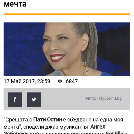
мечта
17 Май 2017, 23:59
6847
Автор: MySound.bg
"Срещата с
Пати Остин
е сбъдване на една моя
мечта", сподели джаз музикантът
Ангел
Заберски
, който ще дирижира концерта
For Ella
с