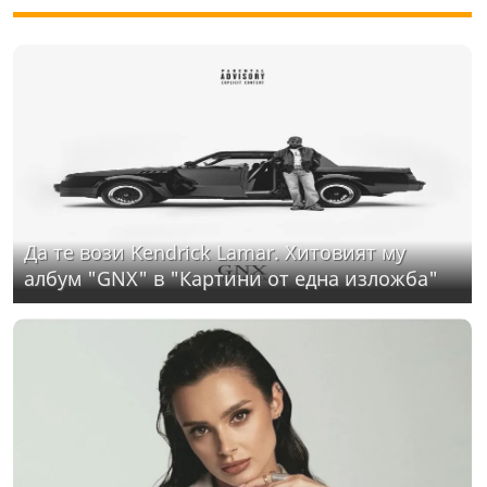
Да те вози Kendrick Lamar. Хитовият му
албум "GNX" в "Картини от една изложба"