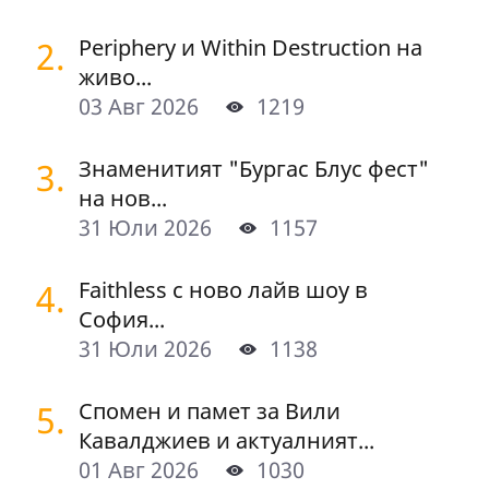
2.
Periphery и Within Destruction на
живо...
03 Авг 2026
1219
3.
Знаменитият "Бургас Блус фест"
на нов...
31 Юли 2026
1157
4.
Faithless с ново лайв шоу в
София...
31 Юли 2026
1138
5.
Спомен и памет за Вили
Кавалджиев и актуалният...
01 Авг 2026
1030