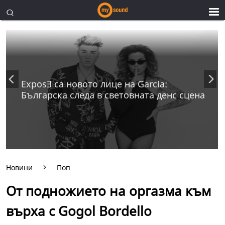
ExposƎ са новото лице на Garcia:
Българска следа в световната денс сцена
Новини
Поп
От подножието на оргазма към
върха с Gogol Bordello