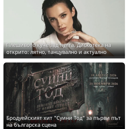
Плешивото куче зад пулта. Дискотека на
открито: лятно, танцувално и актуално
Бродуейският хит "Суини Тод" за първи път
на българска сцена