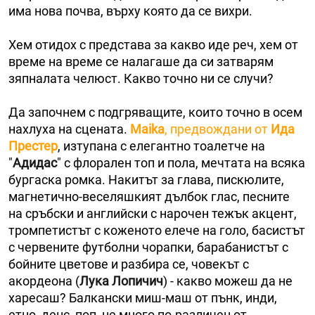
има нова почва, върху която да се вихри.
Хем отидох с представа за какво иде реч, хем от
време на време се налагаше да си затварям
зяпналата челюст. Какво точно ни се случи?
Да започнем с подгряващите, които точно в осем
нахлуха на сцената.
Maika
, предвождани от
Ида
Престер
, изтупана с елегантно тоалетче на
"
Адидас
" с флорален топ и пола, мечтата на всяка
бургаска ромка. Накитът за глава, пискюлите,
магнетично-веселяшкият дълбок глас, песните
на сръбски и английски с нарочен тежък акцент,
тромпетистът с коженото елече на голо, басистът
с червените футболни чорапки, барабанистът с
бойните цветове и разбира се, човекът с
акордеона (
Лука Лопичич
) - какво можеш да не
харесаш? Балкански миш-маш от пънк, инди,
етно, денс, поп, не много по-различен от