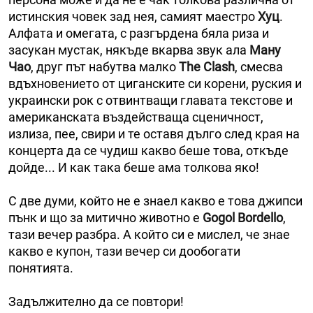
истинския човек зад нея, самият маестро
Хуц
.
Алфата и омегата, с разгърдена бяла риза и
засукан мустак, някъде вкарва звук ала
Ману
Чао
, друг път набутва малко
The Clash
, смесва
вдъхновението от циганските си корени, руския и
украински рок с отвинтващи главата текстове и
американската въздействаща сценичност,
излиза, пее, свири и те оставя дълго след края на
концерта да се чудиш какво беше това, откъде
дойде... И как така беше ама толкова яко!
С две думи, който не е знаел какво е това джипси
пънк и що за митично животно е
Gogol Bordello
,
тази вечер разбра. А който си е мислел, че знае
какво е купон, тази вечер си дообогати
понятията.
Задължително да се повтори!