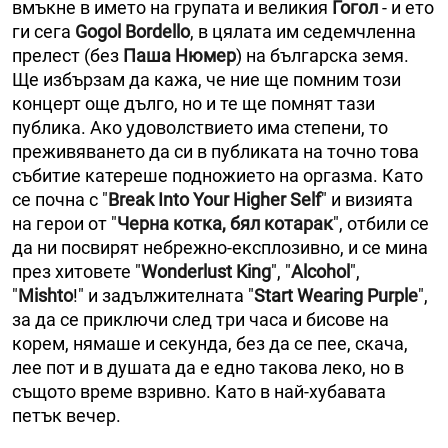
вмъкне в името на групата и великия
Гогол
- и ето
ги сега
Gogol Bordello
, в цялата им седемчленна
прелест (без
Паша Нюмер
) на българска земя.
Ще избързам да кажа, че ние ще помним този
концерт още дълго, но и те ще помнят тази
публика. Ако удоволствието има степени, то
преживяването да си в публиката на точно това
събитие катереше подножието на оргазма. Като
се почна с "
Break Into Your Higher Self
" и визията
на герои от "
Черна котка, бял котарак
", отбили се
да ни посвирят небрежно-експлозивно, и се мина
през хитовете "
Wonderlust King
", "
Alcohol
",
"
Mishto
!" и задължителната "
Start Wearing Purple
",
за да се приключи след три часа и бисове на
корем, нямаше и секунда, без да се пее, скача,
лее пот и в душата да е едно такова леко, но в
същото време взривно. Като в най-хубавата
петък вечер.