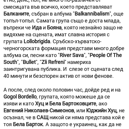
смесицата във всичко, което представляват
Балканите
, събран в албума "
Balkannibalism
", още
топъл-топъл. Самата група също е доста млада,
въпреки че
Ида
и
Бояна
, която незнайно защо не
видяхме на сцената, имат славна история с
групата
Lollobrigida
. Сръбско-хърватско-
черногорската формация представи много добре
албума си, песни като "
River Sava
", "
People Оf Тhe
South
", "
Bullet
", "
Zli Refreni
" намериха
заинтригувана публика. И слезе от сцената след
40 минути и безспорен актив от нови фенове.
А после, след около половин час, дойде ред и на
Gogol Bordello
, групата, която можеше да се
изяви и като
Хуц и Бела Бартоковците
, ако
Евгений Николаев
-
Симеонов
, или
Юджийн Хуц
, не
осъзнал, че в
САЩ
никой си няма представа кой е
тоя
Бела Барток
. А защото е украинец, как да не