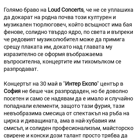
Голямо браво на
Loud Concerts
, че не се уплашиха
да докарат на родна почва този културен и
музикален тюрлюговеч, който всъщност има бая
фенове, солидно твърдо ядро, по света и въпреки
че редовият музиколюбител може да примига
срещу плаката им, докато над главата му
изразително се оформя въображаема
въпросителна, концертите им тихомълком се
разпродават.
Концертът на 30 май в "
Интер Експо
" център в
София
не беше чак разпродаден, но бе доволно
посетен и само се надявам да е имало и случайно
попаднали елементи, защото тази фурия, тази
невъобразима смесица от спектакъл на ръба на
цирка и диващината, ама в най-хубавия им
смисъл, и солиден професионализъм, майсторско
свирене и конски дози талант просто трябва да