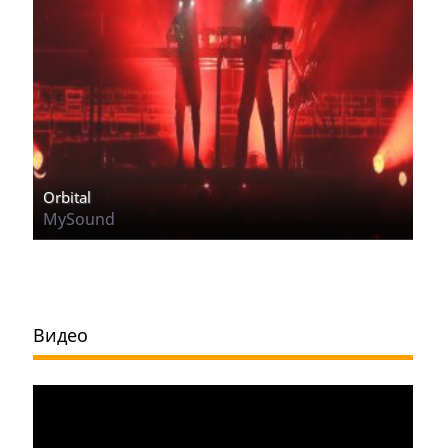
Orbital
MySound
Видео