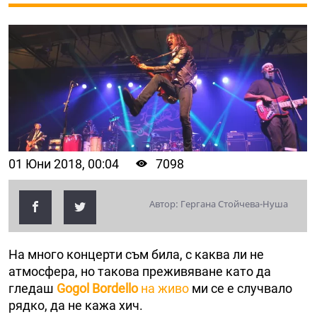
01 Юни 2018, 00:04
7098
Автор: Гергана Стойчева-Нуша
На много концерти съм била, с каква ли не
атмосфера, но такова преживяване като да
гледаш
Gogol Bordello
на живо
ми се е случвало
рядко, да не кажа хич.