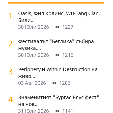
1.
Oasis, Фил Колинс, Wu-Tang Clan,
Били...
30 Юли 2026
1227
2.
Фестивалът "Беглика" събира
музика,...
30 Юли 2026
1216
3.
Periphery и Within Destruction на
живо...
03 Авг 2026
1206
4.
Знаменитият "Бургас Блус фест"
на нов...
31 Юли 2026
1141