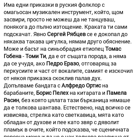
Има едни приказки в руския фолклор с
омагьосан музикален инструмент, който, щом
засвири, просто не можеш да не танцуваш,
понякога до пълно изтощение. Краката ти сами
подскачат. Явно
Сергей Рябцев
се е докопал до
някаква такава цигулка, нямам друго обяснение.
Може и басът на синьобрадия етиопец
Томас
Гобена
-
Томи Ти
, да е от същата порода, а няма
да се учудя, ако
Педро Еразо
, отговарящ за
перкусиите и част от вокалите, самият е изскочил
от някоя приказка скоклив палав дух.
Допълваме бандата с
Алфредо Ортис
на
барабаните,
Борис Пелех
на китарата и
Памела
Расин
, без която цялата тази бърканица нямаше
да е толкова шантава. Естествено, над всичко се
извисява, стрелка като светкавица, мята като
обладан от духове и пее като звяр с дяволит
пламък в очите, който подсказва, че сценичната
персона може и да не е чак толкова различна от