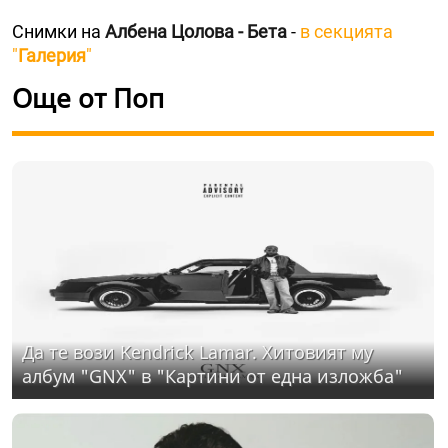
Снимки на
Албена Цолова - Бета
-
в секцията
"
Галерия
"
Още от Поп
Да те вози Kendrick Lamar. Хитовият му
албум "GNX" в "Картини от една изложба"