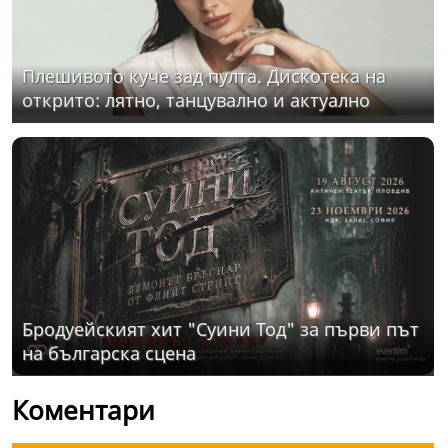
Плешивото куче зад пулта. Дискотека на
открито: лятно, танцувално и актуално
Бродуейският хит "Суини Тод" за първи път
на българска сцена
Коментари