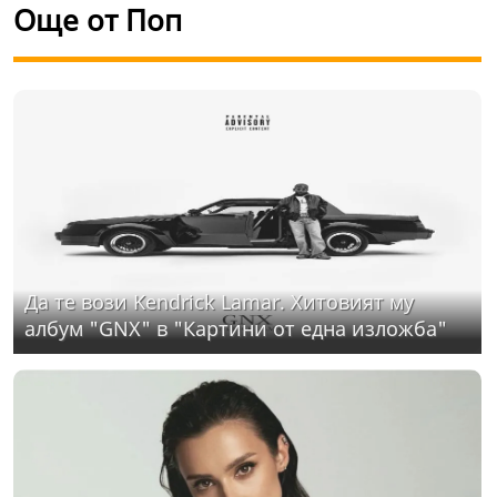
Още от Поп
Да те вози Kendrick Lamar. Хитовият му
албум "GNX" в "Картини от една изложба"