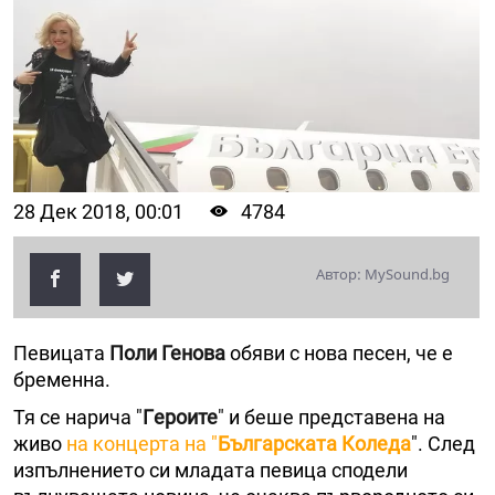
28 Дек 2018, 00:01
4784
Автор: MySound.bg
Певицата
Поли Генова
обяви с нова песен, че е
бременна.
Тя се нарича "
Гeроите
" и беше представена на
живо
на концерта на "
Българската Коледа
". След
изпълнението си младата певица сподели