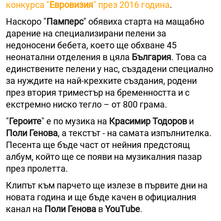
конкурса "
Евровизия
" през 2016 година
.
Наскоро "
Памперс
" обявиха старта на мащабно
дарение на специализирани пелени за
недоносени бебета, което ще обхване 45
неонатални отделения в цяла
България
. Това са
единствените пелени у нас, създадени специално
за нуждите на най-крехките създания, родени
през втория триместър на бременността и с
екстремно ниско тегло – от 800 грама.
"
Героите
" е по музика на
Красимир Тодоров
и
Поли Генова
, а текстът - на самата изпълнителка.
Песента ще бъде част от нейния предстоящ
албум, който ще се появи на музикалния пазар
през пролетта.
Клипът към парчето ще излезе в първите дни на
новата година и ще бъде качен в официалния
канал на
Поли Генова
в
YouТube
.