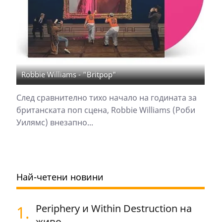
Robbie Williams - "Britpop"
След сравнително тихо начало на годината за
британската поп сцена, Robbie Williams (Роби
Уилямс) внезапно...
Най-четени новини
1.
Periphery и Within Destruction на
живо...