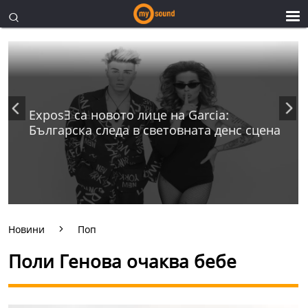
ExposƎ са новото лице на Garcia:
Българска следа в световната денс сцена
Новини
Поп
Поли Генова очаква бебе