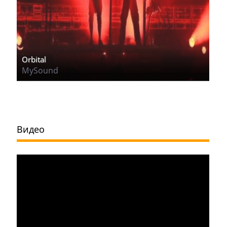
Orbital
MySound
Видео