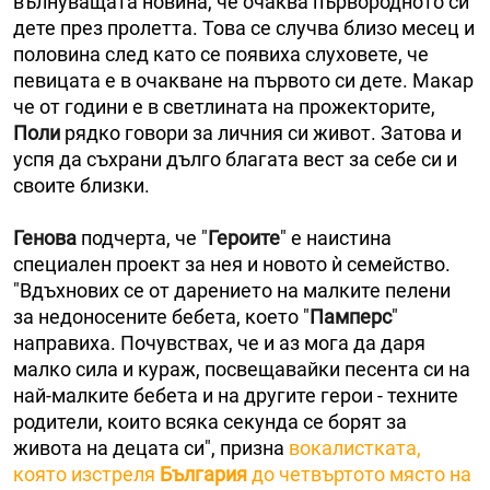
вълнуващата новина, че очаква първородното си
дете през пролетта. Това се случва близо месец и
половина след като се появиха слуховете, че
певицата е в очакване на първото си дете. Макар
че от години е в светлината на прожекторите,
Поли
рядко говори за личния си живот. Затова и
успя да съхрани дълго благата вест за себе си и
своите близки.
Генова
подчерта, че "
Героите
" е наистина
специален проект за нея и новото ѝ семейство.
"Вдъхнових се от дарението на малките пелени
за недоносените бебета, което "
Памперс
"
направиха. Почувствах, че и аз мога да даря
малко сила и кураж, посвещавайки песента си на
най-малките бебета и на другите герои - техните
родители, които всяка секунда се борят за
живота на децата си", призна
вокалистката,
която изстреля
България
до четвъртото място на