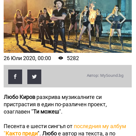
26 Юли 2020, 00:00
5282
Автор: MySound.bg
Любо Киров
разкрива музикалните си
пристрастия в един по-различен проект,
озаглавен "
Ти можеш
".
Песента е шести сингъл от
последния му албум
"
Както преди
".
Любо
е автор на текста, а по