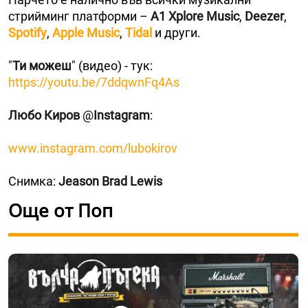
стрийминг платформи –
A1 Xplore Music
,
Deezer
,
Spotify
,
Apple Music
,
Tidal
и други.
"
Ти можеш
" (видео) - тук:
https://youtu.be/7ddqwnFq4As
Любо Киров
@
Instagram
:
www.instagram.com/lubokirov
Снимка:
Jeason Brad Lewis
Още от Поп