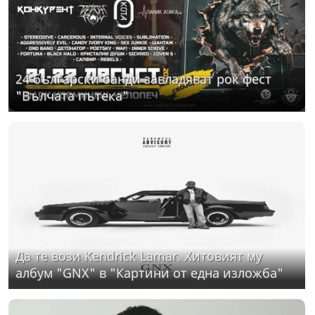
24 български банди завладяват рок фест
"Вълчата пътека"
Да те вози Kendrick Lamar. Хитовият му
албум "GNX" в "Картини от една изложба"