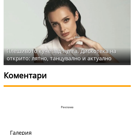
Плешивото куче зад пулта. Дискотека на
открито: лятно, танцувално и актуално
Коментари
Реклама
Галерия