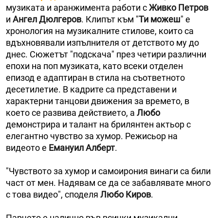
музиката и аранжимента работи с
Живко Петров
и
Ангел Дюлгеров
. Клипът към "
Ти можеш
" е
хронология на музикалните стилове, които са
вдъхновявали изпълнителя от детството му до
днес. Сюжетът "подскача" през четири различни
епохи на поп музиката, като всеки отделен
епизод е адаптиран в стила на съответното
десетилетие. В кадрите са представени и
характерни танцови движения за времето, в
което се развива действието, а
Любо
демонстрира и талант на брилянтен актьор с
елегантно чувство за хумор. Режисьор на
видеото е
Емануил Алберт
.
"Чувството за хумор и самоирония винаги са били
част от мен. Надявам се да се забавлявате много
с това видео", споделя
Любо Киров
.
Парчето е налично във всички музикални