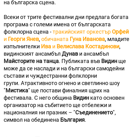
на българска сцена.
Всеки от трите фестивални дни предлага богата
програма с големи имена от българската
фолклорна сцена -
тракийският оркестър
Орфей
и
Георги Янев
,
обичаната
Гуна Иванова
, младите
изпълнителки
Ива
и
Велислава Костадинови
,
видинският ансамбъл
Дунав
и ансамбъл
Майсторите на танца
. Публиката във
Видин
ще
може да се наслади и на български самодейни
състави и чуждестранни фолклорни
групи. Атрактивното огнено и светлинно шоу
"
Мистика
" ще постави финалния щрих на
фестивала. С него община
Видин
като основен
организатор на събитието ще отбележи и
националния ни празник – "
Съединението
",
символ на обединена
България
.