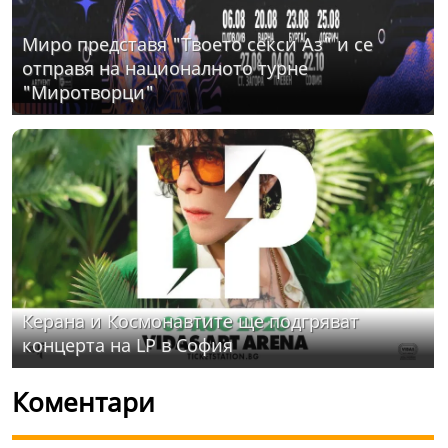
Миро представя "Твоето секси Аз" и се
отправя на националното турне
"Миротворци"
Керана и Космонавтите ще подгряват
концерта на LP в София
Коментари