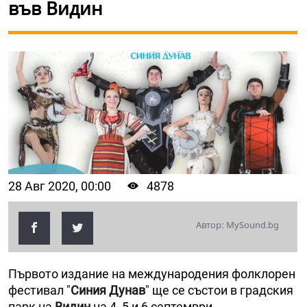
във Видин
28 Авг 2020, 00:00
4878
Автор: MySound.bg
Първото издание на международения фолклорен
фестивал "
Синия Дунав
" ще се състои в градския
парк на
Видин
на 4, 5 и 6 септември.