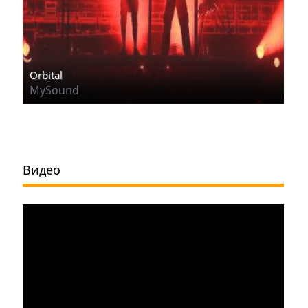
Orbital
MySound
Видео