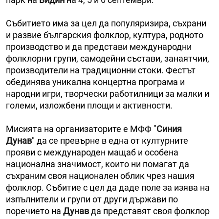
Събитието има за цел да популяризира, съхрани
и развие българския фолклор, култура, родното
производство и да представи международни
фолклорни групи, самодейни състави, занаятчии,
производители на традиционни стоки. Фестът
обединява уникална концертна програма и
народни игри, творчески работилници за малки и
големи, изложбени площи и активности.
Мисията на организаторите е МФФ "
Синия
Дунав
" да се превърне в една от културните
прояви с международен мащаб и особена
национална значимост, които ни помагат да
съхраним своя национален облик чрез нашия
фолклор. Събитие с цел да даде поле за изява на
изпълнители и групи от други държави по
поречието на
Дунав
да представят своя фолклор