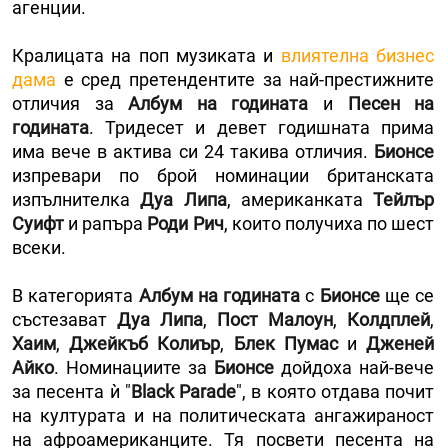
агенции.
Кралицата на поп музиката и
влиятелна бизнес
дама
е сред претендентите за най-престижните
отличия за
Албум на годината
и
Песен на
годината
. Тридесет и девет годишната прима
има вече в актива си 24 такива отличия.
Бионсе
изпревари по брой номинации британската
изпълнителка
Дуа Липа
, американката
Тейлър
Суифт
и рапъра
Роди Рич
, които получиха по шест
всеки.
В категорията
Албум на годината
с
Бионсе
ще се
състезават
Дуа Липа
,
Пост Малоун
,
Колдплей
,
Хаим
,
Джейкъб Колиър
,
Блек Пумас
и
Дженей
Айко
. Номинациите за
Бионсе
дойдоха най-вече
за песента ѝ "
Black Parade
", в която отдава почит
на културата и на политическата ангажираност
на афроамериканците. Тя посвети песента на