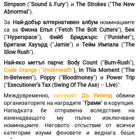
Simpson
("
Sound
&
Fury
") и
The Strokes
("
The New
Abnormal
").
За
Най-добър алтернативен албум
номинациите
са за
Фиона Епъл
("
Fetch Тhe Bolt Cutters
"),
Бек
("
Hyperspace
"),
Фийб Бриджърс
("
Punisher
"),
Британи Хауърд
("
Jamie
") и
Тейм Импала
("
The
Slow Rush
").
Най-яко метъл парче
:
Body Count
("
Bum-Rush
"),
Code Orange
("
Underneath
"
),
In This Moment
("
The
In-Between
"),
Poppy
("
Bloodmoney
") и
Power Trip
("
Executioner’s Tax
(
Swing Of The Axe
) –
Live
)".
Междувременно,
хитовият
Дъ Уикенд
обвини
организаторите на наградите "
Грами
" в корупция.
Нападката бе отправена вследствие на
изненадващото му пълно изключване
номинациите. Неговото отсъствие от всички
категории изуми феновете и веднага беше