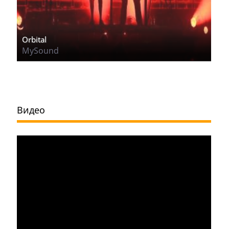
Orbital
MySound
Видео