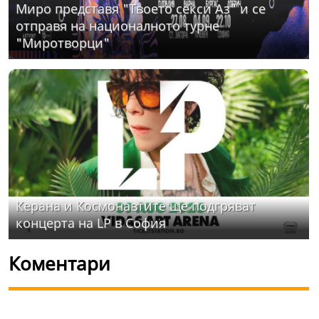
Миро представя "Твоето секси Аз" и се
отправя на националното турне
"Миротворци"
Керана и Космонавтите ще подгряват
концерта на LP в София
Коментари