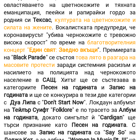
овластяването на цветнокожите и тяхната
еманципация, пеейки и рапирайки гордо за
родния си
Тексас
,
културата на цветнокожите и
силата на жените
. Вокалистката предупреди, че
коронавирусът "убива чернокожите с тревожно
висока скорост" по време на
благотворителния
концерт "
Един свят
:
Заедно вкъщи
". Премиерата
на "
Black Parade
" се състоя
това лято в разгара на
масовите протести
заради системния расизъм и
насилието на полицията над чернокожото
население в
САЩ
. Хитът ще се състезава в
категориите
Песен на годината
и
Запис на
годината
и ще се конкурира в тези две категории
с
Дуа Липа
с "
Don't Start Now
". Локдаун албумът
на
Тейлър Суифт
"
Folklore
" е по трасето за
Албум
на годината
, докато сингълът ѝ "
Cardigan
" ще
търси признание като
Песен на годината
. С
шансове за
Запис на годината
са "
Say So
" на
Доджа Кет
, а за албум - "
Women In Music Pt. III
" на