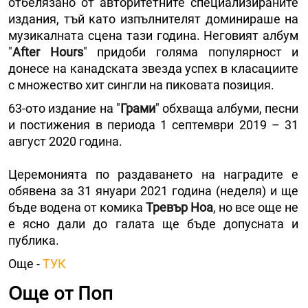
отбелязано от авторитетните специализираните
издания, тъй като изпълнителят доминираше на
музикалната сцена тази година. Неговият албум
"
After Hours
" придоби голяма популярност и
донесе на канадската звезда успех в класациите
с множество хит сингли на пиковата позиция.
63-ото издание на "
Грами
" обхваща албуми, песни
и постижения в периода 1 септември 2019 – 31
август 2020 година.
Церемонията по раздаването на наградите е
обявена за 31 януари 2021 година (неделя) и ще
бъде водена от комика
Тревър Ноа
, но все още не
е ясно дали до галата ще бъде допусната и
публика.
Още -
ТУК
Още от Поп