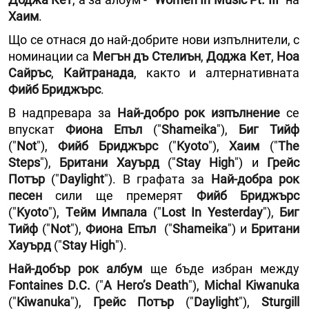
Хаим
.
Що се отнася до най-добрите нови изпълнители, с
номинации са
Мегън дъ Стелиън
,
Доджа Кет
,
Ноа
Сайръс
,
Кайтранада
, както и алтернативната
Фийб Бриджърс
.
В надпревара за
Най-добро рок изпълнение
се
впускат
Фиона Епъл
("
Shameika
"),
Биг Тийф
("
Not
"),
Фийб Бриджърс
("
Kyoto
"),
Хаим
("
The
Steps
"),
Британи Хауърд
("
Stay High
") и
Грейс
Потър
("
Daylight
"). В графата за
Най-добра рок
песен
сили ще премерят
Фийб Бриджърс
("
Kyoto
"),
Tейм Импала
("
Lost In Yesterday
"),
Биг
Тийф
("
Not
"),
Фиона Епъл
("
Shameika
") и
Британи
Хауърд
("
Stay High
").
Най-добър рок албум
ще бъде избран между
Fontaines D.C.
("
A Hero’s Death
"),
Мichal Kiwanuka
("
Kiwanuka
"),
Грейс Потър
("
Daylight
"),
Sturgill