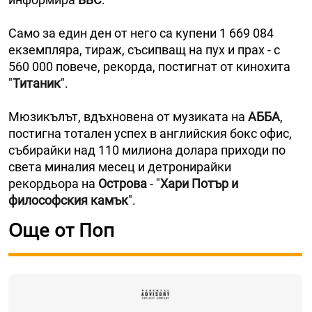
Само за един ден от него са купени 1 669 084
екземпляра, тираж, съсипващ на пух и прах - с
560 000 повече, рекорда, постигнат от кинохита
"
Титаник
".
Мюзикълът, вдъхновена от музиката на
АББА
,
постигна тотален успех в английския бокс офис,
събирайки над 110 милиона долара приходи по
света миналия месец и детронирайки
рекордьора на
Острова
- "
Хари Потър и
философския камък
".
Още от Поп