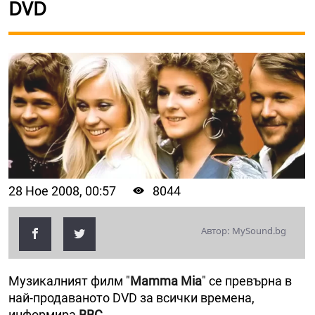
DVD
28 Ное 2008, 00:57
8044
Автор: MySound.bg
Музикалният филм "
Mamma Mia
" се превърна в
най-продаваното DVD за всички времена,
информира
BBC
.