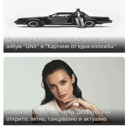
Да те вози Kendrick Lamar. Хитовият му
албум "GNX" в "Картини от една изложба"
Плешивото куче зад пулта. Дискотека на
открито: лятно, танцувално и актуално