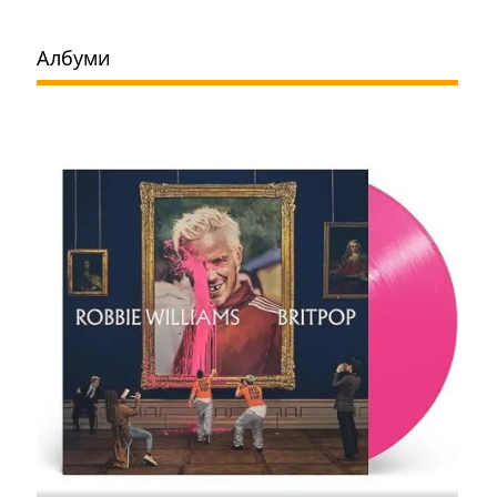
Албуми