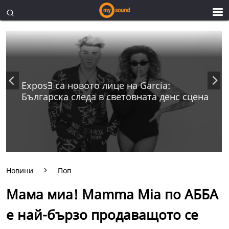
ExposƎ са новото лице на Garcia:
Българска следа в световната денс сцена
Новини
Поп
Мама миа! Mamma Mia по АББА
е най-бързо продаващото се