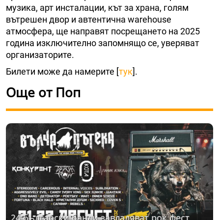
музика, арт инсталации, кът за храна, голям
вътрешен двор и автентична warehouse
атмосфера, ще направят посрещането на 2025
година изключително запомнящо се, уверяват
организаторите.
Билети може да намерите [
тук
].
Още от Поп
24 български банди завладяват рок фест