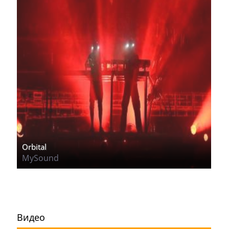
Orbital
MySound
Видео