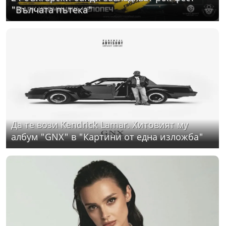
"Вълчата пътека"
Да те вози Kendrick Lamar. Хитовият му
албум "GNX" в "Картини от една изложба"