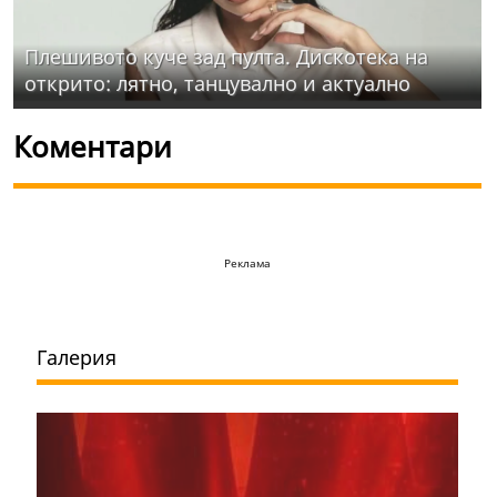
Плешивото куче зад пулта. Дискотека на
открито: лятно, танцувално и актуално
Коментари
Реклама
Галерия