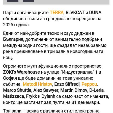
Парти организациите
TERRA
,
BLVKCAT
и
DUNA
обединяват сили за грандиозно посрещане на
2025 година.
Едни от най-добрите техно и хаус диджеи в
България
, допълнени от внимателно подбрани
международни гости, ще създадат незабравимо
рейв преживяване в три зали в новогодишната
нощ.
Огромното мултифункционално пространство
ZOKI’s Warehouse
на улица "
Индустриална
" 1 в
София
ще бъде домакин на това уникално
събитие.
Metodi Hristov
,
Enzo Siffredi
,
Peppou
,
Marco Shuttle
,
Alex Sawyer
,
Martin Dimov
,
D-Leria
,
Matizzeса
,
Frykk
и
Dylanh
са само част от имената,
които ще застанат зад пулта на 31 декември.
Три зали – всяка с различен стил електронна