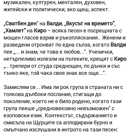
музикален, културен, ментален, духовен,
житейски и политически, ако щеш, аспект.
„
Сватбен ден
” на
Валди
, „
Вкусът на времето”
,
„
Хамлет”
на
Киро
– всяка песен е посрещната с
мощен гласов взрив и ръкопляскания.. Женени и
разведени отронват по една сълза, когато
Валди
пее „... и знам, че това е любов...”. Ученички,
нетърпеливо излезли на пътеките, крещят с
Киро
„...трепери от студа среднощен, по дънки и със
тънко яке, той чака своя знак все още...”.
Замислям се... Има ли рок група в страната ни с
толкова дълбоки послания, стигащи до
поколение, което не е било родено, когато тази
група пееше „средновековно невъзможен” с
езоповски език. Контекстът, съдържанието и
смисъла на Щурците са аплодирани бурно и
смълчано изслушани в интрото на тази песен: