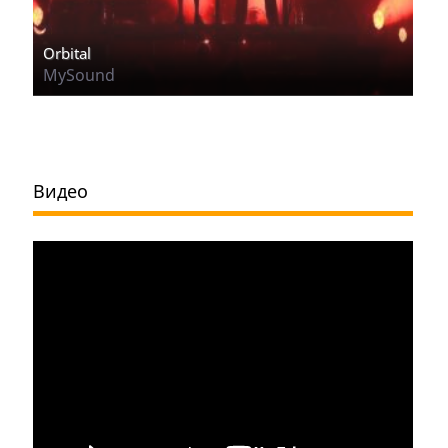
Orbital
MySound
Видео