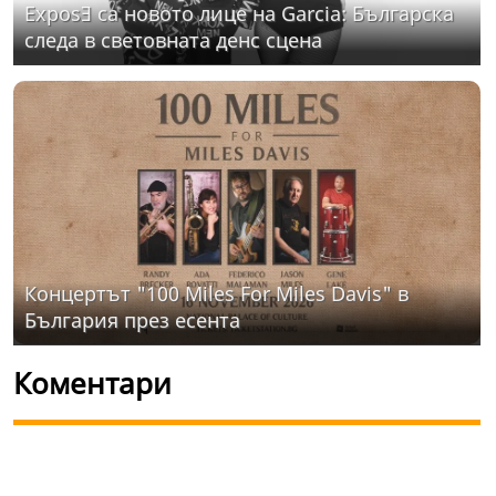
ExposƎ са новото лице на Garcia: Българска
следа в световната денс сцена
Концертът "100 Miles For Miles Davis" в
България през есента
Коментари