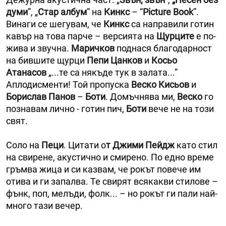
думи
”, „
Стар албум
” на
Кинкс
– “
Picture Book
”.
Винаги се шегувам, че
Кинкс
са направили готин
кавър на това парче – версията на
Щурците
е по-
жива и звучна.
Маричков
поднася благодарност
на бившите щурци
Пепи Цанков
и
Косьо
Атанасов
„...те са някъде тук в залата...”
Аплодисменти! Той пропуска
Веско Кисьов
и
Борислав Панов
–
Боти
. Домъчнява ми,
Веско
го
познавам лично - готин пич,
Боти
вече не на този
свят.
Соло на
Пеци
. Цитати о
т Джими Пейдж
като стил
на свирене, акустично и смирено. По едно време
гръмва жица и си казвам, че рокът повече им
отива и ги запалва. Те свирят всякакви стилове –
фънк, поп, мелъди, фолк... – но рокът ги пали най-
много тази вечер.