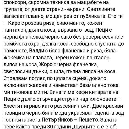
спонсори, скромна техника за мащабите на
групата, от двете страни - екрани. Светлините
загасват плавно, мощен рев от публиката. Ето ги
–
Киро
с розова риза, сиво манто, кожен
панталон, дълга коса, вързана отзад,
Пеци
с
черна фланелка, черно сако без ревери, осеяно с
ромбчета охра, дълга коса, свободно спусната до
раменете,
Валди
с бяла фланелка и риза, бяла
жокейка на главата, черен кожен панталон,
липса на коса,
Жоро
с черна фланелка,
светлосини дънки, очила, пълна липса на коса.
Стрелвам поглед по цялата сцена, докато
включват жакове и наместват безмълвно това
ми ти-онова ми ти. Винаги ме кефи китарата на
Пеци
с дълго стърчащи струни над ключовете –
блестят игриво като разсеяни лъчи. Две красиви
певици в черно-бяла мода украсяват сцената зад
гост-китариста
Петър Янков
–
Пешето
. Залата
реве както преди 30 години „Щурците-е-е-е-е!”.