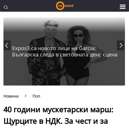
ExposƎ са новото лице на Garcia:
Българска следа в световната денс сцена
Новини
Поп
40 години мускетарски марш:
Щурците в НДК. За чест и за