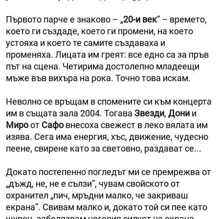
Първото парче е знаково – „
20-и век
” – времето,
което ги създаде, което ги промени, на което
устояха и което те самите създаваха и
променяха. Лицата им греят: все едно са за пръв
път на сцена. Четирима достолепно младеещи
мъже във вихъра на рока. Точно това искам.
Неволно се връщам в спомените си към концерта
им в същата зала 2004. Тогава
Звезди
,
Дони
и
Миро
от
Сафо
внесоха свежест в леко вялата им
изява. Сега има енергия, хъс, движение, чудесно
пеене, свирене като за световно, раздават се...
Докато постепенно погледът ми се премрежва от
„дъжд, не, не е сълзи”, чувам свойското от
охранител „пич, мръдни малко, че закриваш
екрана”. Свивам малко и, докато той си пее като
щурец, забелязвам неговия силует на екрана.