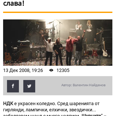
слава!
13 Дек 2008, 19:26
12305
Автор: Валентин Найденов
НДК
е украсен коледно. Сред шаренията от
гирлянди, лампички, елхички, звездички...
забелязвам щанд с много надписи „
Щурците
” –