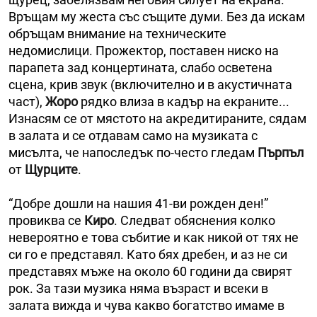
Връщам му жеста със същите думи. Без да искам
обръщам внимание на техническите
недомислици. Прожектор, поставен ниско на
парапета зад концертината, слабо осветена
сцена, крив звук (включително и в акустичната
част),
Жоро
рядко влиза в кадър на екраните...
Изнасям се от мястото на акредитираните, сядам
в залата и се отдавам само на музиката с
мисълта, че напоследък по-често гледам
Пърпъл
от
Щурците
.
“Добре дошли на нашия 41-ви рожден ден!”
провиква се
Киро
. Следват обяснения колко
невероятно е това събитие и как никой от тях не
си го е представял. Като бях дребен, и аз не си
представях мъже на около 60 години да свирят
рок. За тази музика няма възраст и всеки в
залата вижда и чува какво богатство имаме в