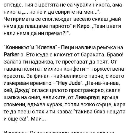
откъде. Тия с цветята не са чували никога, ама
никога „... но не и да свирите на мен...”.
Четиримата се споглеждат весело сякаш „май
няма да плащаме парното” и
Киро
: „Тези цветя
нали няма да ни пречат?!”.
"
Конникът
"и "
Клетва
" -
Пеци
навлича ремъка на
Parker
-a. Ето къде е ключът от бараката. Браво!
Залата ги надвиква, те престават да пеят. От
тавана политат милион конфети – тържествена
красота. За финал - най-великото парче, с което
измервам времето –"
Hey Jude
". „На-на-на-наа,
хей,
Джуд
" оглася цялото пространсрво, сваля
шапка на ония, великите, от
Ливърпул
, връща
спомени, вдъхва кураж, топли всяко сърце, кара
те да пееш с тях и ти казва: "такива бяха нещата
и още са!". Май...
Изчезват. Ръкопляскания, мощно-та-мощно