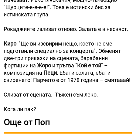
"Щурците-е-е-е-е!". Това е истински бис за
истинската група.
Рокаджиите излизат отново. Залата е в несвяст.
Киро
: "Ще ви изсвирим нещо, което не сме
подготвили специално за концерта". Обменят
две-три приказки на сцената, барабанни
фортиции на
Жоро
и тръгва "
Кой е той
" –
композиция на
Пеци
. Ебати солата, ебати
свиренето! Парчето е от 1978 година – смятааай!
Слизат от сцената. Тъжен съм леко.
Кога ли пак?
Още от Поп