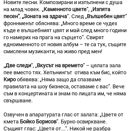
Новите песни. Композирани и изпълнени с душа
на млад човек. „
Каменното цвете
”, „
Изпята
песен”
,
„Зоната на здрача
”. След „
Вълшебен цвят
”
фроннменът обяснява: „Много време се чудех
къде е вълшебният цвят и май след много години
го намерих на прага на сърцето”. Свирят
едноименното от новия албум – те са тук, същите
смислени музиканти, на живо пред мен!
„
Две следи
”, „
Вкусът на времето
” – цялата зала
пее вместо тях. Хепънингът отива към бис, който
Киро
обявява: „Няма защо да спазваме
правилата на шоу бизнеса, оставаме с вас”. Вече
съм в концертината и знам по лицата им, че няма
свършване.
Озвучен в апаратурата глас от залата: „Цветя от
кмета
Бойко Борисов
”. Бурно освиркване.
Същият глас: „Цветя от...”. Никой не разбра