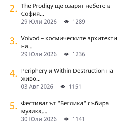
2.
The Prodigy ще озарят небето в
София...
29 Юли 2026
1289
3.
Voivod – космическите архитекти
на...
29 Юли 2026
1236
4.
Periphery и Within Destruction на
живо...
03 Авг 2026
1151
5.
Фестивалът "Беглика" събира
музика,...
30 Юли 2026
1141