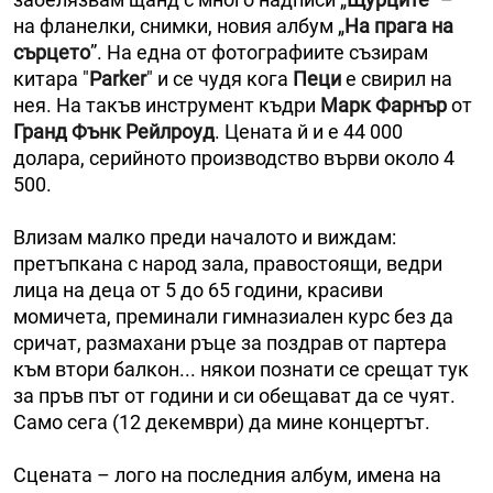
на фланелки, снимки, новия албум „
На прага на
сърцето
”. На една от фотографиите съзирам
китара "
Parker
" и се чудя кога
Пеци
е свирил на
нея. На такъв инструмент къдри
Марк Фарнър
от
Гранд Фънк Рейлроуд
. Цената й и е 44 000
долара, серийното производство върви около 4
500.
Влизам малко преди началото и виждам:
претъпкана с народ зала, правостоящи, ведри
лица на деца от 5 до 65 години, красиви
момичета, преминали гимназиален курс без да
сричат, размахани ръце за поздрав от партера
към втори балкон... някои познати се срещат тук
за пръв път от години и си обещават да се чуят.
Само сега (12 декември) да мине концертът.
Сцената – лого на последния албум, имена на