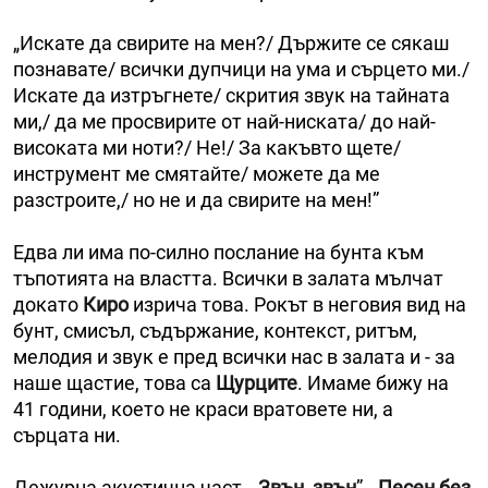
„Искате да свирите на мен?/ Държите се сякаш
познавате/ всички дупчици на ума и сърцето ми./
Искате да изтръгнете/ скрития звук на тайната
ми,/ да ме просвирите от най-ниската/ до най-
високата ми ноти?/ Не!/ За какъвто щете/
инструмент ме смятайте/ можете да ме
разстроите,/ но не и да свирите на мен!”
Едва ли има по-силно послание на бунта към
тъпотията на властта. Всички в залата мълчат
докато
Киро
изрича това. Рокът в неговия вид на
бунт, смисъл, съдържание, контекст, ритъм,
мелодия и звук е пред всички нас в залата и - за
наше щастие, това са
Щурците
. Имаме бижу на
41 години, което не краси вратовете ни, а
сърцата ни.
Дежурна акустична част. „
Звън, звън
”,
„Песен без