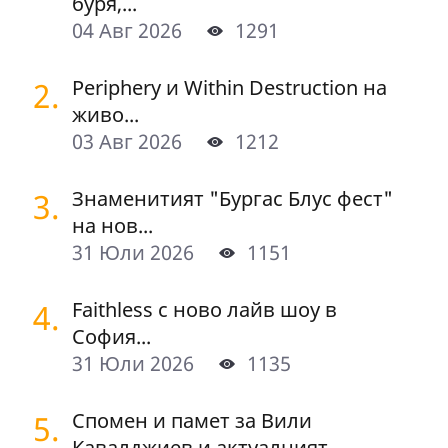
буря,...
04 Авг 2026
1291
2.
Periphery и Within Destruction на
живо...
03 Авг 2026
1212
3.
Знаменитият "Бургас Блус фест"
на нов...
31 Юли 2026
1151
4.
Faithless с ново лайв шоу в
София...
31 Юли 2026
1135
5.
Спомен и памет за Вили
Кавалджиев и актуалният...