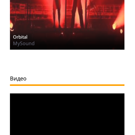
Orbital
MySound
Видео