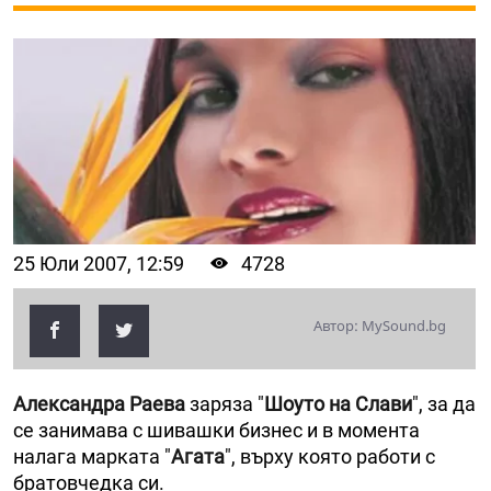
25 Юли 2007, 12:59
4728
Автор: MySound.bg
Александра Раева
заряза "
Шоуто на Слави
", за да
се занимава с шивашки бизнес и в момента
налага марката "
Агата
", върху която работи с
братовчедка си.