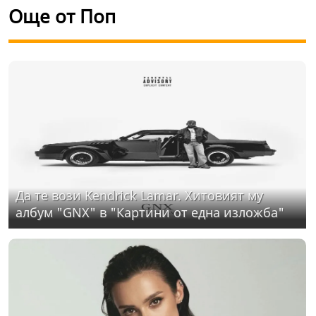
Още от Поп
Да те вози Kendrick Lamar. Хитовият му
албум "GNX" в "Картини от една изложба"