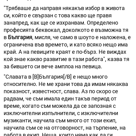
"Трябваше да направя някакъв избор в живота
си, който е свързан с това какво ще правя
занапред, как ще се изхранвам. Определено
професията беквокал, доколкото е възможна тя
в
България
, мисля, че само в шоуто е наложена, е
ограничена във времето, и като всяко нещо има
край. А на певиците краят е по-бърз. Не виждах
кой знае какво развитие в тази работа", казва тя
за бившето си вече амплоа на певица.
"Славата в [B]България[/B] е нещо много
относително. Не ме храни това да имам някаква
показност, известност, слава. Аз по скоро се
радвам, че съм имала един такъв период от
време, когато съм можела да се запозная с
изключителни изпълнители, с изключителни
музиканти, научила съм много от този екип,
научила съм се на отговорност, на търпение, на
работа в екип. Неща, които няма как да ги