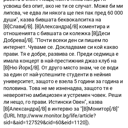
усвоиш без опит, ако не ти се случат. Може би ми
липсва, че едва ли някога ще пея пак пред 60 000
души", казва бившата беквокалситка на
[B]Слави[/B]. [B]Александра[/B] коментира и
отношенията с бившата си колежка [B]Деси
Добрева[/B]. "Почти всеки ден си пишем по
интернет. Чуваме се. Докладваме си кой какво
прави. Тя е добре, развива се. Преди седмица е
имала концерт в най-престижния джаз клуб на
[B]Ню Йорк[/B]. От друго място знам, че се води
за един от най-успешните студенти в нейния
университет, защото е взела 5 години за година и
половина. Това не ме изненадва, защото тя е
невероятно амбициозен и устремен човек. Реши
ли нещо, го прави. Истински Овен", казва
[B]Александра[/B] в интервю за "[B]Монитор[/B]"
([URL http://www.monitor.bg/life/article?
sid=&aid=127529&cid=60&eid=1120]).