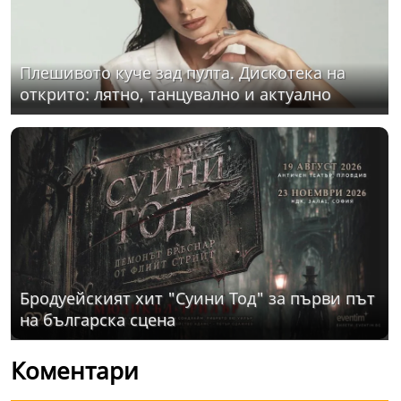
Плешивото куче зад пулта. Дискотека на
открито: лятно, танцувално и актуално
Бродуейският хит "Суини Тод" за първи път
на българска сцена
Коментари