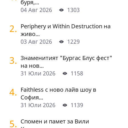
буря,...
04 Авг 2026
1303
2.
Periphery и Within Destruction на
живо...
03 Авг 2026
1229
3.
Знаменитият "Бургас Блус фест"
на нов...
31 Юли 2026
1158
4.
Faithless с ново лайв шоу в
София...
31 Юли 2026
1139
5.
Спомен и памет за Вили