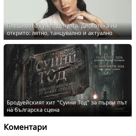
Плешивото куче зад пулта. Дискотека на
открито: лятно, танцувално и актуално
Бродуейският хит "Суини Тод" за първи път
на българска сцена
Коментари