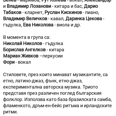
и
Владимир Лозанови
- китара и бас,
Дарио
Табаков
- кларнет,
Руслан Кискинов
- пиано,
Владимир Величков
- кавал,
Даринка Цекова
-
гъдулка,
Ева Николова
- виола и др.
В момента в група са:
Николай Николов
- гъдулка
Борислав Ангелков
- китара
Мариан Живков
–перкусии
Фори
- вокал
Стиловете, през които минават музикантите, са
етно, латино-джаз, фънк, етно-джаз,
експериментална авторска музика. Триото
представя през различен поглед българския
фолклор. Използва като база бразилската самба,
фламенкото, дръм-ен-бейс ритъма и ирландските
ритми.