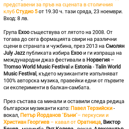
представени за пръв на сцената в столичния
клуб
Студио 5
от 19.30 ч. тази сряда, 23 ноември.
Вход: 8 лв.
Група
Ехоо
съществува от лятото на 2008. От
тогава до сега формацията свири на различни
сцени в страната и чужбина, през 2013 на
Смолян
July Jazz
публиката избира
Ехоо
и ги изпраща на
международни джаз фестивали в
Норвегия
–
Tromso World Music Festival
и
Estonia
-
Talin World
Мusic Festival
, където музикантите изпълняват
100% авторска музика, правейки едни от първите
си експерименти в балкан-самбата.
През състава са минали и оставили следа редица
български музиканти като:
Павел Терзийски
-
вокал,
Петър Йорданов
"
Бъни
"– перкусии и
Христиан Георгиев
– кавал от
Оратница
,
Виктор
Бенев
- маримба,
Рут Колева
- вокал,
Александър