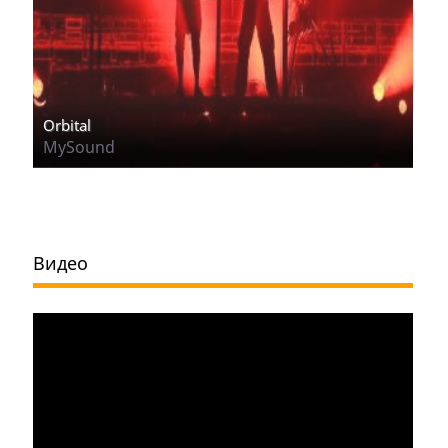
Orbital
MySound
Видео