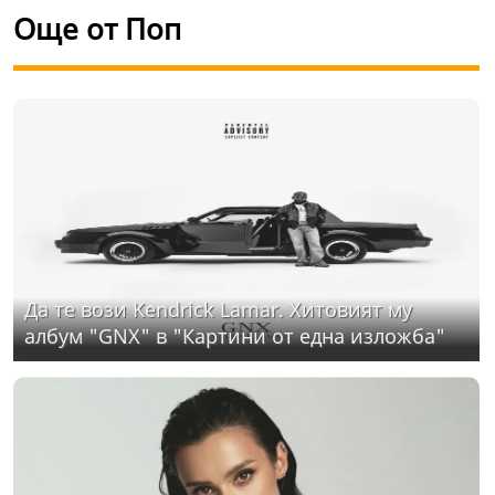
Още от Поп
Да те вози Kendrick Lamar. Хитовият му
албум "GNX" в "Картини от една изложба"