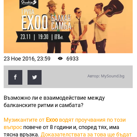
23 Ное 2016, 23:59
6933
Автор: MySound.bg
Възможно ли е взаимодействие между
балканските ритми и самбата?
Музикантите от
Ехоо
водят проучвания по този
въпрос
повече от 8 години и, според тях, има
тясна връзка.
Доказателствата за това ще бъдат