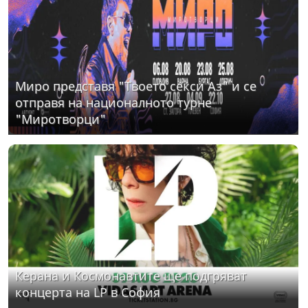
Миро представя "Твоето секси Аз" и се
отправя на националното турне
"Миротворци"
Керана и Космонавтите ще подгряват
концерта на LP в София