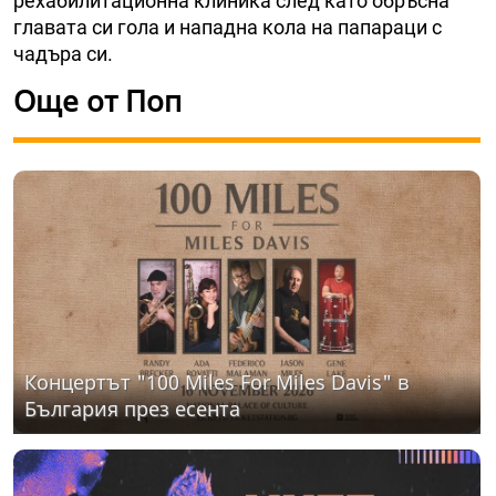
рехабилитационна клиника след като обръсна
главата си гола и нападна кола на папараци с
чадъра си.
Още от Поп
Концертът "100 Miles For Miles Davis" в
България през есента