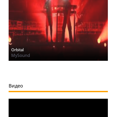
Orbital
MySound
Видео