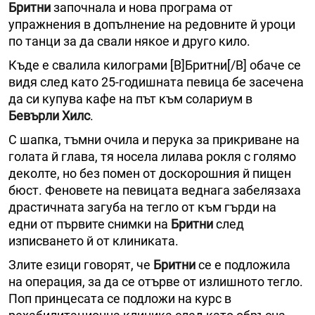
Бритни
започнала и нова програма от
упражнения в допълнение на редовните й уроци
по танци за да свали някое и друго кило.
Къде е свалила килограми [B]Бритни[/B] обаче се
видя след като 25-годишната певица бе засечена
да си купува кафе на път към солариум в
Бевърли Хилс
.
С шапка, тъмни очила и перука за прикриване на
голата й глава, тя носела лилава рокля с голямо
деколте, но без помен от доскорошния й пищен
бюст. Феновете на певицата веднага забелязаха
драстичната загуба на тегло от към гърди на
едни от първите снимки на
Бритни
след
изписването й от клиниката.
Злите езици говорят, че
Бритни
се е подложила
на операция, за да се отърве от излишното тегло.
Поп принцесата се подложи на курс в