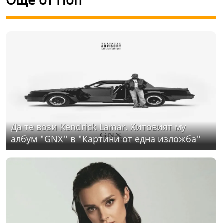
Още от Поп
Да те вози Kendrick Lamar. Хитовият му
албум "GNX" в "Картини от една изложба"