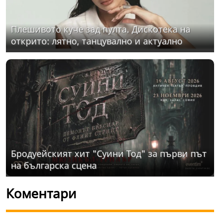
Плешивото куче зад пулта. Дискотека на
открито: лятно, танцувално и актуално
Бродуейският хит "Суини Тод" за първи път
на българска сцена
Коментари