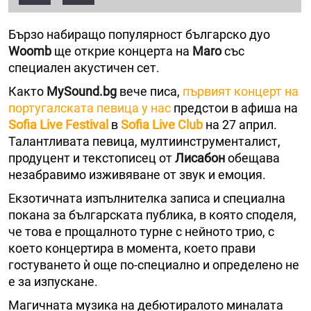
Бързо набиращо популярност българско дуо
Woomb
ще открие концерта на
Maro
със
специален акустичен сет.
Както
MySound.bg
вече писа,
първият концерт на
португалската певица у нас
предстои в афиша на
Sofia Live Festival
в
Sofia Live Club
на 27 април.
Талантливата певица, мултиинструменталист,
продуцент и текстописец от
Лисабон
обещава
незабравимо изживяване от звук и емоция.
Екзотичната изпълнителка записа и специална
покана за българската публика, в която споделя,
че това е прощалното турне с нейното трио, с
което концертира в момента, което прави
гостуването ѝ още по-специално и определено не
е за изпускане.
Магичната музика на дебютиралото миналата