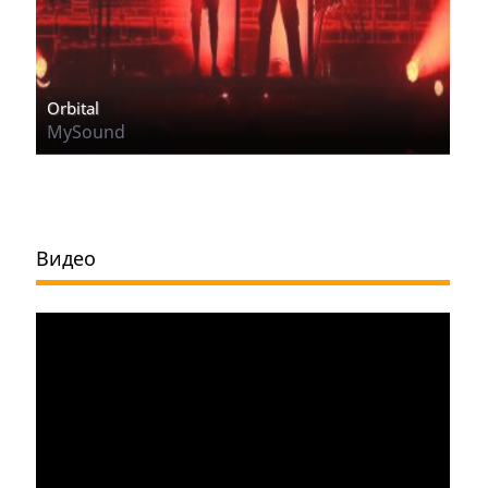
Orbital
MySound
Видео