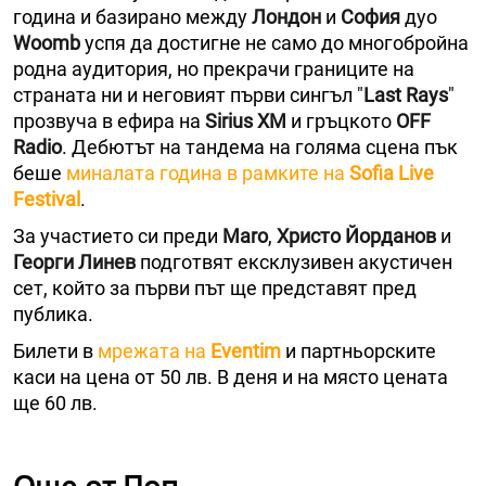
година и базирано между
Лондон
и
София
дуо
Woomb
успя да достигне не само до многобройна
родна аудитория, но прекрачи границите на
страната ни и неговият първи сингъл "
Last Rays
"
прозвуча в ефира на
Sirius XM
и гръцкото
OFF
Radio
. Дебютът на тандема на голяма сцена пък
беше
миналата година в рамките на
Sofia Live
Festival
.
За участието си преди
Maro
,
Христо Йорданов
и
Георги Линев
подготвят ексклузивен акустичен
сет, който за първи път ще представят пред
публика.
Билети в
мрежата на
Eventim
и партньорските
каси на цена от 50 лв. В деня и на място цената
ще 60 лв.