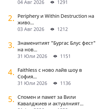
04 Авг 2026
1291
2.
Periphery и Within Destruction на
живо...
03 Авг 2026
1212
3.
Знаменитият "Бургас Блус фест"
на нов...
31 Юли 2026
1151
4.
Faithless с ново лайв шоу в
София...
31 Юли 2026
1136
5.
Спомен и памет за Вили
Кавалджиев и актуалният...