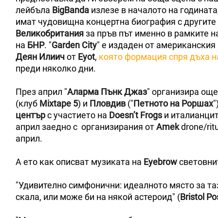
лейбъла
BigBanda
излезе в началото на годината
имат чудовищна концертна биография с другите 
Великобритания
за пръв път именно в рамките н
на
БНР
. "
Garden City
" е издаден от американски
Деян Илиич
от
Eyot
,
която формация спря дъха н
преди няколко дни.
През април "
Аларма Пънк Джаз
" организира още
(клуб
Mixtape 5
) и
Пловдив
("
Петното на Роршах
"
център
с участието на
Doesn’t Frogs
и италианци
април заедно с организирания от
Amek
drone/rit
април.
А ето как описват музиката на
Eyebrow
световни
"Удивително симфонични: идеалното място за таз
скала, или може би на някой астероид" (
Bristol Po