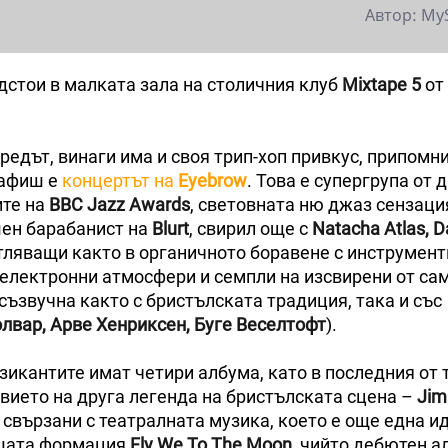
Автор: My
едстои в малката зала на столичния клуб
Mixtape 5
от
 редът, винаги има и своя трип-хоп привкус, припомн
о афиш е
концертът на
Eyebrow
. Това е супергрупа от 
ите на
BBC Jazz Awards
, световната ню джаз сензац
шен барабанист на
Blurt
, свирил още с
Natacha Atlas, 
тляващи както в органичното боравене с инструмент
 електронни атмосфери и семпли на изсвирени от сам
 съзвучна както с бристълската традиция, така и със
лвар, Арве Хенриксен, Буге Веселтофт
).
икантите имат четири албума, като в последния от 
твието на друга легенда на бристълската сцена –
Jim
о свързани с театралната музика, което е още една и
ашата формация
Fly We To The Moon
, чийто дебютен а