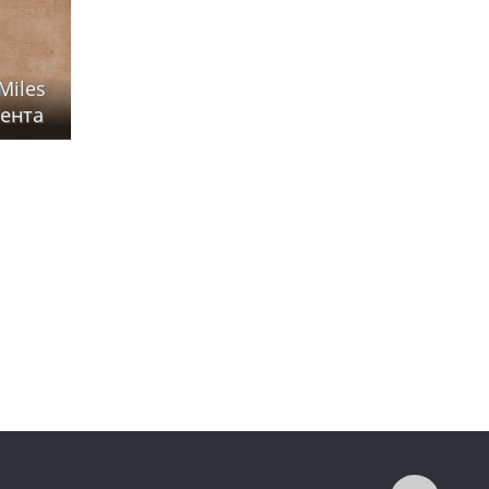
Miles
сента