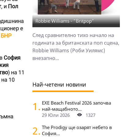
т
, и
Пол
годишнина
Robbie Williams - "Britpop"
кционер е
След сравнително тихо начало на
а
БНР
годината за британската поп сцена,
Robbie Williams (Роби Уилямс)
в
София
внезапно...
кия
тво
) на 11
на 10
Най-четени новини
1.
EXE Beach Festival 2026 започва
най-мащабното...
29 Юли 2026
1327
ръмна
2.
The Prodigy ще озарят небето в
София...