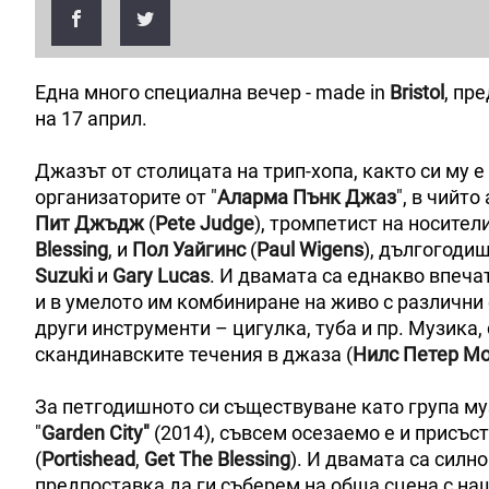
Една много специална вечер - made in
Bristol
, пр
на 17 април.
Джазът от столицата на трип-хопа, както си му е
организаторите от "
Аларма Пънк Джаз
", в чийт
Пит Джъдж
(
Pete Judge
), тромпетист на носител
Blessing
, и
Пол Уайгинс
(
Paul Wigens
), дългогоди
Suzuki
и
Gary Lucas
. И двамата са еднакво впеча
и в умелото им комбиниране на живо с различни
други инструменти – цигулка, туба и пр. Музика,
скандинавските течения в джаза (
Нилс Петер Мо
За петгодишното си съществуване като група муз
"
Garden City"
(2014), съвсем осезаемо е и присъс
(
Portishead
,
Get The Blessing
). И двамата са силн
предпоставка да ги съберем на обща сцена с н