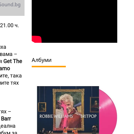
Sound.bg
 21.00 ч.
иха
двама –
Албуми
ия
Get The
Damo
ите, така
ите тях
тях –
 Barr
деална
лбум за