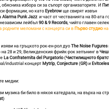
, обясниха избора си за съпорт организаторите. И
Пи
си формации, но като
Eyebrow
ще свирят извън
а
Alarma Punk Jazz
и част от честванията на 80-ата 
я независим лейбъл
90 & 9 Records
, чийто главен селе
а родните меломани с концерта си в
Първо студио
н
 изяви на гръцкото рок-ен-рол дуо
The Noise Fugures
) на 28 и 29, Великденския фрийк-рок хепънинг в
Чеш
те
La Confraternita del Purgatorio
(
Чистилищното братс
ual/industrial концерт
Mytrip
,
Conjecture
(
GR)
и
Evitceles
те медии:
и музика би било в някоя катедрала, на върха на ст
st
)