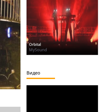
Orbital
MySound
Видео