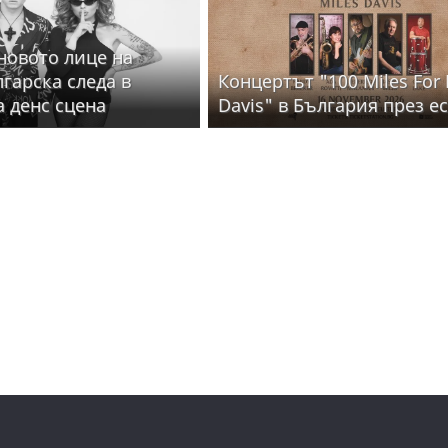
 новото лице на
лгарска следа в
Концертът "100 Miles For 
а денс сцена
Davis" в България през е