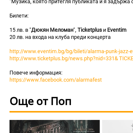
"Музика, която притегля публиката и я задържа 
Билети:
15 лв. в "
Дюкян Меломан
",
Ticketplus
и
Eventim
20 лв. на входа на клуба преди концерта
http://www.eventim.bg/bg/bileti/alarma-punk-jazz-e
http://www.ticketplus.bg/news.php?nid=331& TICK
Повече информация:
https://www.facebook.com/alarmafest
Още от Поп