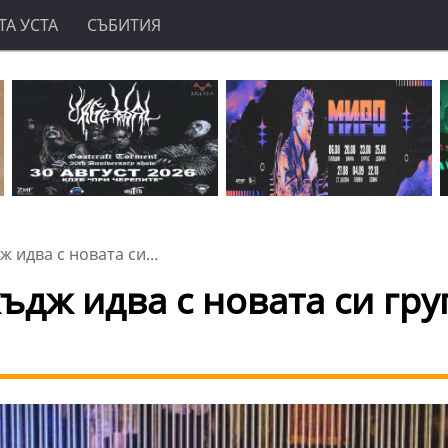
А УСТА
СЪБИТИЯ
 идва с новата си...
жъдж идва с новата си гру