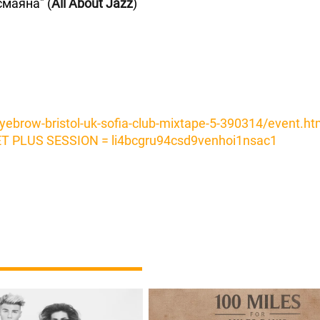
смаяна" (
All About Jazz
)
yebrow-bristol-uk-sofia-club-mixtape-5-390314/event.ht
ET PLUS SESSION = li4bcgru94csd9venhoi1nsac1