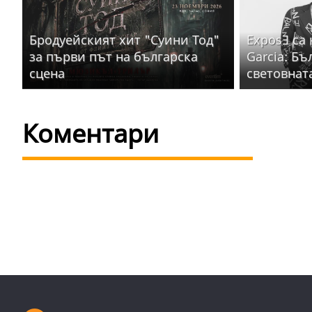
Бродуейският хит "Суини Тод"
ExposƎ са
за първи път на българска
Garcia: Бъ
сцена
световнат
Коментари