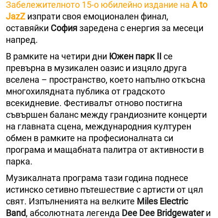
Забележителното 15-о юбилейно издание на
A to
JazZ
изпрати своя емоционален финал,
оставяйки
София
заредена с енергия за месеци
напред.
В рамките на четири дни
Южен парк II
се
превърна в музикален оазис и изцяло друга
вселена – пространство, което напълно откъсна
многохилядната публика от градското
всекидневие. Фестивалът отново постигна
съвършен баланс между грандиозните концерти
на главната сцена, международния културен
обмен в рамките на професионалната си
програма и мащабната палитра от активности в
парка.
Музикалната програма тази година поднесе
истинско сетивно пътешествие с артисти от цял
свят. Изпълненията на велките
Miles Electric
Band
, абсолютната легенда
Dee Dee Bridgewater
и