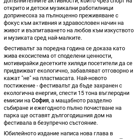
допълнителните активности, които чрез спорт на
открито и детски музикални работилници
допринесоха за пълноценно преживяване с
фокус към активния и здравословен начин на
живот и възпитаването на любов към изкуството
и музиката сред най-малките.
Фестивалът за поредна година се доказа като
жива екосистема от споделени ценности,
мотивирайки десетките хиляди посетители да се
придвижват екологично, забавляват отговорно и
кажат "не" на пластмасата. Най-новото
постижение - фестивалът да бъде захранен с
екологична енергия, спести 15 тона въглеродни
емисии на
София
, а мащабното разделно
събиране и ежегодното пълно почистване на
парка ще оставят дългогодишния дом на
фестивала в безупречно състояние.
Юбилейното издание написа нова глава в