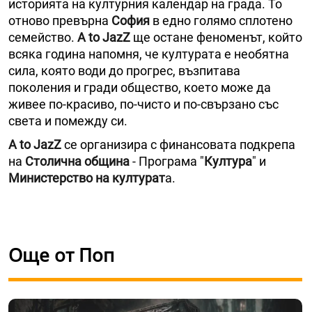
историята на културния календар на града. То
отново превърна
София
в едно голямо сплотено
семейство.
A to JazZ
ще остане феноменът, който
всяка година напомня, че културата е необятна
сила, която води до прогрес, възпитава
поколения и гради общество, което може да
живее по-красиво, по-чисто и по-свързано със
света и помежду си.
A to JazZ
се организира с финансовата подкрепа
на
Столична община
- Програма "
Култура
" и
Министерство на културат
а.
Още от Поп