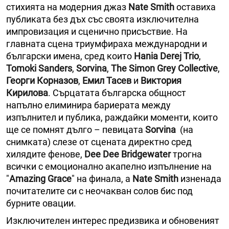
стихията на модерния джаз
Nate Smith
оставиха
публиката без дъх със своята изключителна
импровизация и сценично присъствие. На
главната сцена триумфираха международни и
български имена, сред които
Hania Derej Trio
,
Tomoki Sanders
,
Sorvina
,
The Simon Grey Collective
,
Георги Корназов
,
Емил Тасев
и
Виктория
Кирилова
. Сърцатата българска общност
напълно елиминира бариерата между
изпълнител и публика, раждайки моменти, които
ще се помнят дълго – певицата
Sorvina
(на
снимката) слезе от сцената директно сред
хилядите фенове,
Dee Dee Bridgewater
трогна
всички с емоционално акапелно изпълнение на
"
Amazing Grace
" на финала, а
Nate Smith
изненада
почитателите си с неочакван солов бис под
бурните овации.
Изключителен интерес предизвика и обновеният