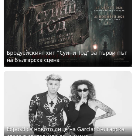
Бродуейският хит "Суини Тод" за първи път
на българска сцена
ExposƎ са новото лице на Garcia: Българска