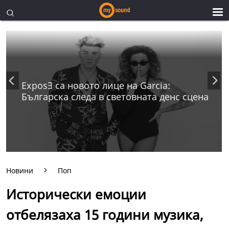
ExposƎ са новото лице на Garcia:
Българска следа в световната денс сцена
Новини
Поп
Исторически емоции
отбелязаха 15 години музика,