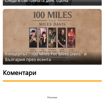
следа в световната денс сцена
Концертът "100 Miles For Miles Davis" в
България през есента
Коментари
Реклама