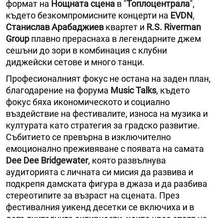
формат на
Нощната сцена
в "
Топлоцентрала
",
където безкомпромисните концерти на
ЕVDN
,
Станислав Арабаджиев
квартет и
R.S. Riverman
Group
плавно прераснаха в легендарните джем
сешъни до зори в комбинация с клубни
диджейски сетове и много танци.
Професионалният фокус не остана на заден план,
благодарение на форума
Music Talks
, където
фокус бяха икономическото и социално
въздействие на фестивалите, износа на музика и
културата като стратегия за градско развитие.
Събитието се превърна в изключително
емоционално преживяване с появата на самата
Dee Dee Bridgewater
, която развълнува
аудиторията с личната си мисия да развива и
подкрепя дамската фигура в джаза и да разбива
стереотипите за възраст на сцената. През
фестивалния уикенд десетки се включиха и в