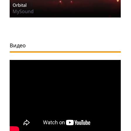
Orbital
MySound
Видео