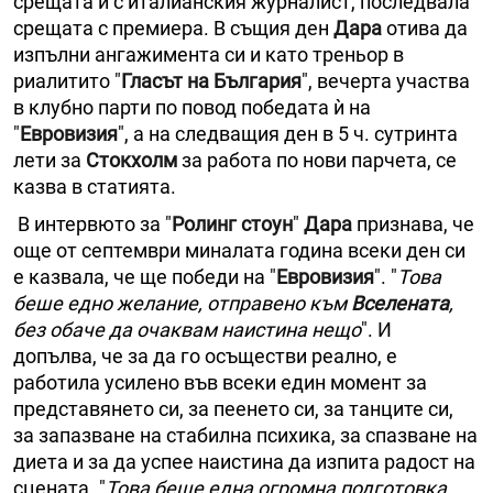
срещата ѝ с италианския журналист, последвала
срещата с премиера. В същия ден
Дара
отива да
изпълни ангажимента си и като треньор в
риалитито "
Гласът на България
", вечерта участва
в клубно парти по повод победата ѝ на
"
Евровизия
", а на следващия ден в 5 ч. сутринта
лети за
Стокхолм
за работа по нови парчета, се
казва в статията.
В интервюто за "
Ролинг стоун
"
Дара
признава, че
още от септември миналата година всеки ден си
е казвала, че ще победи на "
Евровизия
". "
Това
беше едно желание, отправено към
Вселената
,
без обаче да очаквам наистина нещо
". И
допълва, че за да го осъществи реално, е
работила усилено във всеки един момент за
представянето си, за пеенето си, за танците си,
за запазване на стабилна психика, за спазване на
диета и за да успее наистина да изпита радост на
сцената. "
Това беше една огромна подготовка,