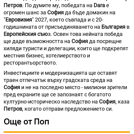
Петров
. По думите му, победата на
Dara
е
огромен шанс за
София
да бъде домакин на
"
Евровизия
" 2027, което съвпада и с 20-
годишнината от присъединяването на
България
в
Европейския съю
з. Освен това нейната победа
ще даде възможността на
София
да посрещне
хиляди туристи и делегации, които ще подкрепят
местния бизнес, хотелиерството и
ресторантьорството.
Инвестициите и модернизацията ще оставят
траен отпечатък върху градската среда на
София
и не на последно място - милиони зрители
пред екраните ще се запознаят с богатото
културно-историческо наследство на
София
, каза
Петров
, когато отправи предложението си.
Още от Поп