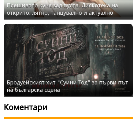
Плешивото куче зад пулта. Дискотека на
открито: лятно, танцувално и актуално
Бродуейският хит "Суини Тод" за първи път
на българска сцена
Коментари