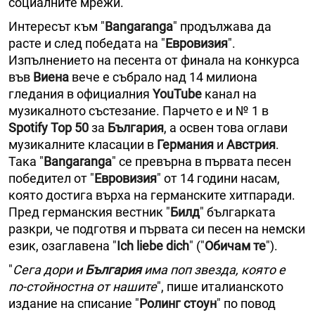
социалните мрежи.
Интересът към "
Bangaranga
" продължава да
расте и след победата на "
Евровизия
".
Изпълнението на песента от финала на конкурса
във
Виена
вече е събрало над 14 милиона
гледания в официалния
YouTube
канал на
музикалното състезание. Парчето е и № 1 в
Spotify Top 50
за
България
, а освен това оглави
музикалните класации в
Германия
и
Австрия
.
Така "
Bangaranga
" се превърна в първата песен
победител от "
Евровизия
" от 14 години насам,
която достига върха на германските хитпаради.
Пред германския вестник "
Билд
" българката
разкри, че подготвя и първата си песен на немски
език, озаглавена "
Ich liebe dich
" ("
Обичам те
").
"
Сега дори и
България
има поп звезда, която е
по-стойностна от нашите
", пише италианското
издание на списание "
Ролинг стоун
" по повод