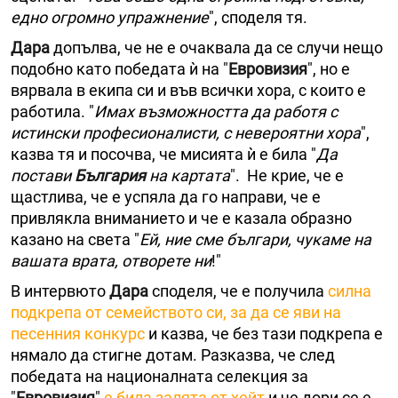
едно огромно упражнение
", споделя тя.
Дара
допълва, че не е очаквала да се случи нещо
подобно като победата ѝ на "
Евровизия
", но е
вярвала в екипа си и във всички хора, с които е
работила. "
Имах възможността да работя с
истински професионалисти, с невероятни хора
",
казва тя и посочва, че мисията ѝ е била "
Да
постави
България
на картата
". Не крие, че е
щастлива, че е успяла да го направи, че е
привлякла вниманието и че е казала образно
казано на света "
Ей, ние сме българи, чукаме на
вашата врата, отворете ни
!"
В интервюто
Дара
споделя, че е получила
силна
подкрепа от семейството си, за да се яви на
песенния конкурс
и казва, че без тази подкрепа е
нямало да стигне дотам. Разказва, че след
победата на националната селекция за
"
Евровизия
"
е била залята от хейт
и че дори се е