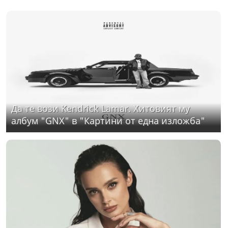
Да те вози Kendrick Lamar. Хитовият му
албум "GNX" в "Картини от една изложба"