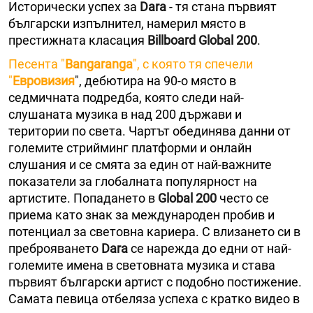
Исторически успех за
Dara
- тя стана първият
български изпълнител, намерил място в
престижната класация
Billboard Global 200
.
Песента "
Bangaranga
", с която тя спечели
"
Евровизия
", дебютира на 90-о място в
седмичната подредба, която следи най-
слушаната музика в над 200 държави и
територии по света. Чартът обединява данни от
големите стрийминг платформи и онлайн
слушания и се смята за един от най-важните
показатели за глобалната популярност на
артистите. Попадането в
Global 200
често се
приема като знак за международен пробив и
потенциал за световна кариера. С влизането си в
преброяването
Dara
се нарежда до едни от най-
големите имена в световната музика и става
първият български артист с подобно постижение.
Самата певица отбеляза успеха с кратко видео в