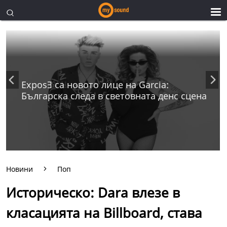
ExposƎ са новото лице на Garcia:
Българска следа в световната денс сцена
Новини
Поп
Историческо: Dara влезе в
класацията на Billboard, става