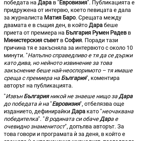
победата на
Дара
в "
Евровизия
". Публикацията е
придружена от интервю, което певицата е дала
за журналиста
Матия Баро
. Срещата между
двамата е в същия ден, в който
Дара
беше
приета от премиера на
България Румен Радев
в
Министерския съвет
в
София
. Поради тази
причина тя е закъсняла за интервюто с около 10
минути. "
Напълно справедливо е тя да се държи
като дива, но нейното извинение за това
закъснение беше най-неоспоримото – тя имаше
среща с премиера на
България
", коментира
авторът на публикацията.
"
Извън
България
никой не знаеше нищо за
Дара
до победата ѝ на
"
Евровизия
", отбелязва още
изданието, дефинирайки
Дара
като "
неочаквана
победителка
". "
В родината си обаче
Дар
а е
очевидно знаменитост
", допълва авторът. За
това говори и програмата ѝ за деня, в който е