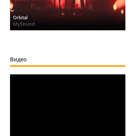
Orbital
MySound
Видео