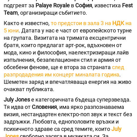
подгреят за
Palaye Royale
в
София
, известиха
Fеst
Team
, организиращи събитието.
Както е известно,
то предстои в зала 3 на
НДК
на
5 юни
. Датата у нас е част от европейското турне
на групата. Визитата на тримата ексцентрични
братя, които предлагат арт-рок, вдъхновен от
мода, кино и философия, наелектризиращи лайв
изпълнения, безапелационен стил и армия от
обсебени фенове, ще е втора за страната
след
разпродадения им концерт миналата година
.
Шеметен заряд и впечатляваща енергия на живо
очакват публиката.
July Jones
е категоричната бъдеща суперзвезда.
Тя идва от
Словения
, има ярко разпознаваема
визия, нестандартен електро-поп звук и текст без
задръжки. Любовта, еднополовите връзки и
психичното здраве са сред темите, които
July
Jones
свободно засяга в музиката си. За