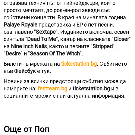
отразява техния път от тийнейджъри, които
просто мечтаят, до рок-ен-рол звезди със
собствени концерти. В края на миналата година
Palaye Royale
представиха и EP с пет песни,
озаглавено "
Sextape
". Изданието включва, освен
сингъла "
Dead To Me
", кавър на класиката "
Closer
"
на
Nine Inch Nails
, както и песните "
Stripped
",
"
Desire
" и "
Season Of The Witch
".
Билети - в мрежата на
tickestation.bg
. Събитието
във
Фейсбук
е тук.
Новини за всички предстоящи събития може да
намерите на:
festteam.bg
и
ticketstation.bg
и в
социалните мрежи с най-актуална информация.
Още от Поп