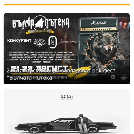
24 български банди завладяват рок фест
"Вълчата пътека"