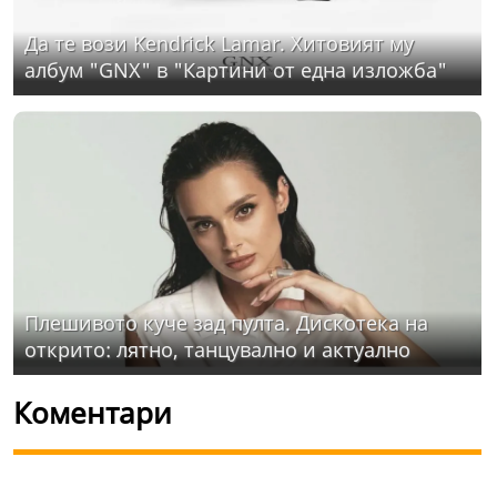
Да те вози Kendrick Lamar. Хитовият му
албум "GNX" в "Картини от една изложба"
Плешивото куче зад пулта. Дискотека на
открито: лятно, танцувално и актуално
Коментари