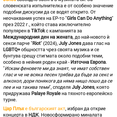
словенската изпълнителка е от особено значение
подобни дискусии да се водят открито. От
неочаквания успех на EP-то "
Girls Can Do Anything
"
през 2022 г., който става изключително
популярен в
TikTok
с кампанията за
Международния ден на жената
, до най-новото ѝ
секси парче "
Riot
" (2024),
July Jones
дава глас на
LGBTQ+
общността чрез своята музика и се
бунтува срещу стигмата около подобни теми,
особено в нейния роден край -
Източна Европа
.
"
Искам феновете ми да знаят, че имат собствен
глас и че не всяка песен трябва да бъде за секс и
алкохол, дори понякога да няма нищо лошо да се
пее и на такива теми
", споделя
July Jones
, която
придружава
Palaye Royale
на тяхното европейско
турне.
Цар Плъх
е българският акт
, избран да открие
концерта в
НДК
. Новосформирано миналата