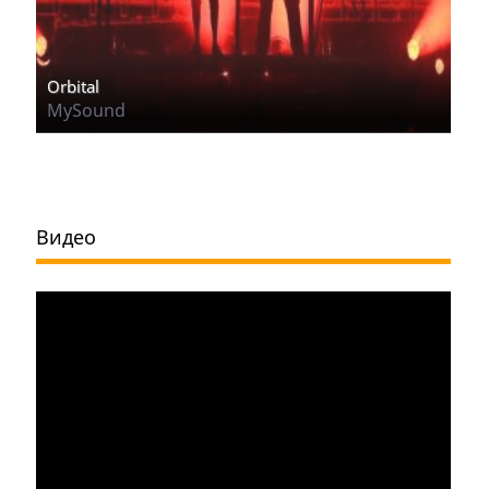
Orbital
MySound
Видео