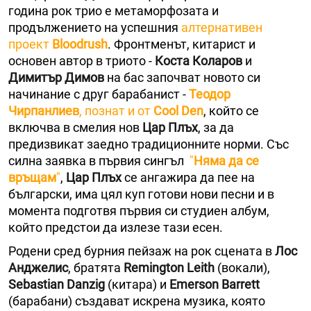
година рок трио е метаморфозата и
продължението на успешния
алтернативен
проект
Bloodrush
. Фронтменът, китарист и
основен автор в триото -
Коста Коларов
и
Димитър Димов
на бас започват новото си
начинание с друг барабанист -
Теодор
Чирпанлиев
, познат и от
Cool Den
, който се
включва в смелия нов
Цар Плъх
, за да
предизвикат заедно традиционните норми. Със
силна заявка в първия сингъл
"
Няма да се
връщам
"
,
Цар Плъх
се ангажира да пее на
български, има цял куп готови нови песни и в
момента подготвя първия си студиен албум,
който предстои да излезе тази есен.
Родени сред бурния пейзаж на рок сцената в
Лос
Анджелис
, братята
Remington Leith
(вокали),
Sebastian Danzig
(китара) и
Emerson Barrett
(барабани) създават искрена музика, която