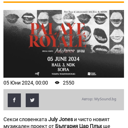
05 Юни 2024, 00:00
2550
Автор: MySound.bg
Секси словенката
July Jones
и чисто новият
музикален проект от
България Цар Плъх
ще