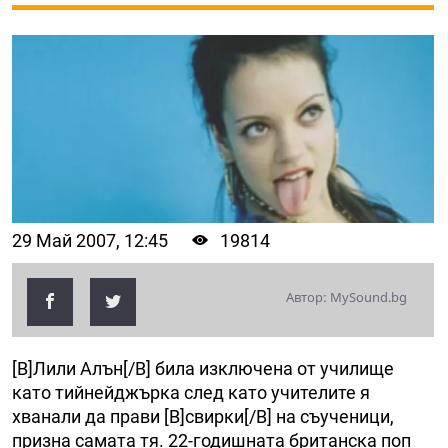
29 Май 2007, 12:45
19814
Автор: MySound.bg
[B]Лили Алън[/B] била изключена от училище
като тийнейджърка след като учителите я
хванали да прави [B]свирки[/B] на съученици,
призна самата тя. 22-годишната британска поп