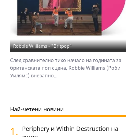
Robbie Williams - "Britpop"
След сравнително тихо начало на годината за
британската поп сцена, Robbie Williams (Роби
Уилямс) внезапно...
Най-четени новини
1.
Periphery и Within Destruction на
живо...