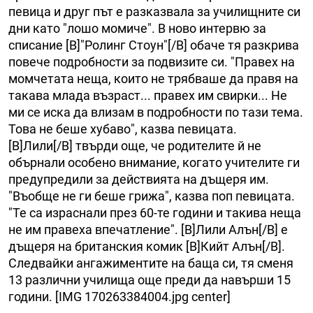
певица и друг път е разказвала за училищните си
дни като "лошо момиче". В ново интервю за
списание [B]"Ролинг Стоун"[/B] обаче тя разкрива
повече подробности за подвизите си. "Правех на
момчетата неща, които не трябваше да правя на
такава млада възраст... правех им свирки... Не
ми се иска да влизам в подробности по тази тема.
Това не беше хубаво", казва певицата.
[B]Лили[/B] твърди още, че родителите й не
обърнали особено внимание, когато учителите ги
предупредили за действията на дъщеря им.
"Въобще не ги беше грижа", казва поп певицата.
"Те са израснали през 60-те години и такива неща
не им правеха впечатление". [B]Лили Алън[/B] е
дъщеря на британския комик [B]Кийт Алън[/B].
Следвайки ангажиментите на баща си, тя сменя
13 различни училища още преди да навърши 15
години. [IMG 170263384004.jpg center]