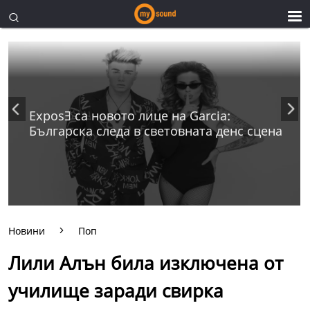
ExposƎ са новото лице на Garcia:
Българска следа в световната денс сцена
Новини
Поп
Лили Алън била изключена от
училище заради свирка