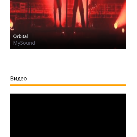
Orbital
MySound
Видео