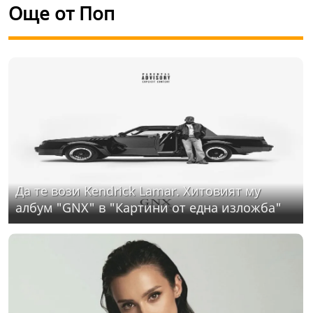
Още от Поп
Да те вози Kendrick Lamar. Хитовият му
албум "GNX" в "Картини от една изложба"