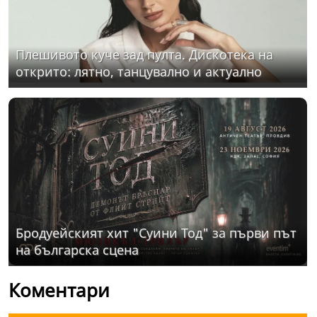
Плешивото куче зад пулта. Дискотека на
открито: лятно, танцувално и актуално
Бродуейският хит "Суини Тод" за първи път
на българска сцена
Коментари