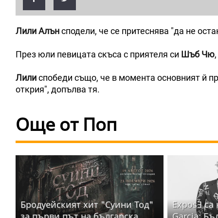
Лили Алън
сподели, че се притеснява "да не оста
През юли певицата скъса с приятеля си
Шъб Чю
Лили
спобеди също, че в момента основният й пр
открия", допълва тя.
Още от Поп
Бродуейският хит "Суини Тод"
ExposƎ са
за първи път на българска
Garcia: Бъ