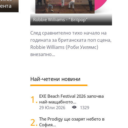
сента
Robbie Williams - "Britpop"
След сравнително тихо начало на
годината за британската поп сцена,
Robbie Williams (Роби Уилямс)
внезапно...
Най-четени новини
1.
EXE Beach Festival 2026 започва
най-мащабното...
29 Юли 2026
1329
2.
The Prodigy ще озарят небето в
София...