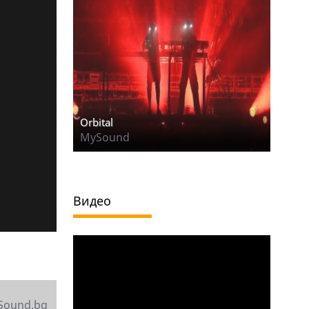
Orbital
MySound
Видео
Sound.bg