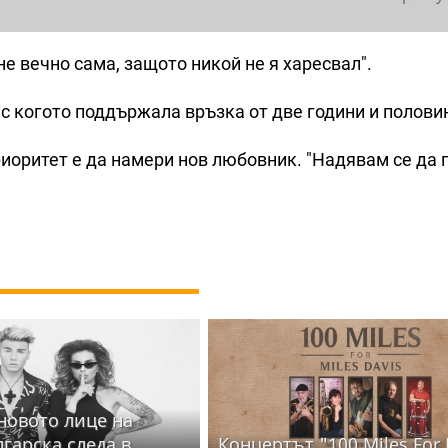
не вечно сама, защото никой не я харесвал".
, с когото поддържала връзка от две години и полови
иоритет е да намери нов любовник. "Надявам се да 
 новото лице на
лгарска следа в
Концертът "100 Miles For 