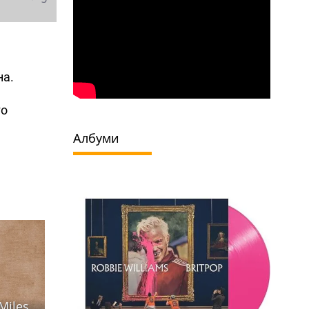
на.
го
Албуми
Miles