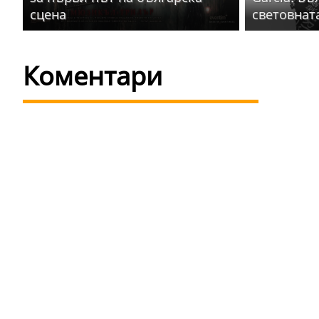
сцена
световнат
Коментари