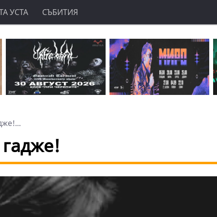
А УСТА
СЪБИТИЯ
же!...
 гадже!