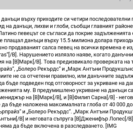
 данъци върху приходите си четири последователни 
д на данъци, лихви и глоби, съобщи главният район
Латино певецът се съгласи да покрие задълженията 
 е плащал данъци върху 15.5 милиона долара приходи
ешно продаваният салса певец на всички времена е и
tiras“[/B]. Нарушението излязло наяве, когато данъчн
я на [B]Марк[/B]. Това предизвикало проверката на 
прайз“, „Болеро Рекърдс“ и „Марк Антъни Продукшънс“
ниите не са отчетени правилно, или данъчните задъл
да бъде подведен под отговорност за укриване на да
лженията му. В предумишлено укриване на данъци са
мениджър на [B]Марк[/B], и [B]Филип Сарна[/B] - него
е да бъде наложена максималната глоба от 40 000 д
ърпрайз“ и „Болеро Рекърдс“. „Марк Антъни Продукшъ
нтъни[/B] и неговата съпруга [B]Дженифър Лопес[/B]
 няма да бъде включена в разследването. [IMG