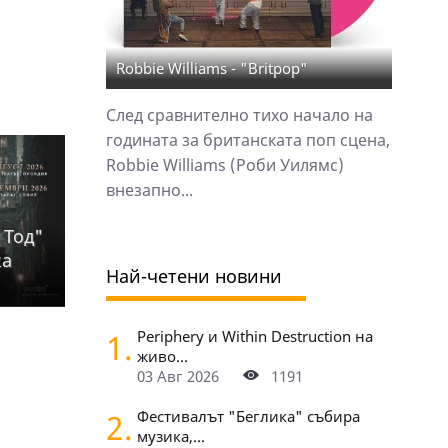
Robbie Williams - "Britpop"
След сравнително тихо начало на
годината за британската поп сцена,
Robbie Williams (Роби Уилямс)
внезапно...
 Тод"
ка
Най-четени новини
1.
Periphery и Within Destruction на
живо...
03 Авг 2026
1191
2.
Фестивалът "Беглика" събира
музика,...