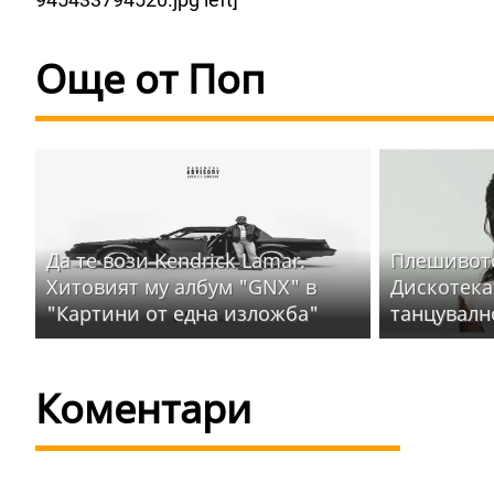
Още от Поп
Да те вози Kendrick Lamar.
Плешивото
Хитовият му албум "GNX" в
Дискотека
"Картини от една изложба"
танцувалн
Коментари