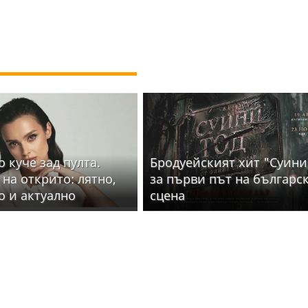
 куче зад пулта.
Бродуейският хит "Суини
 на открито: лятно,
за първи път на българс
о и актуално
сцена