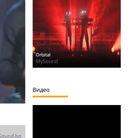
Orbital
MySound
Видео
Sound.bg