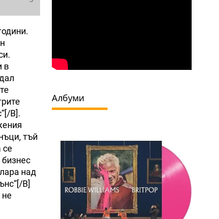
години.
ен
си.
 в
здал
ите
Албуми
трите
[/B].
жения
нъци, тъй
 се
в бизнес
олара над
нс“[/B]
 не