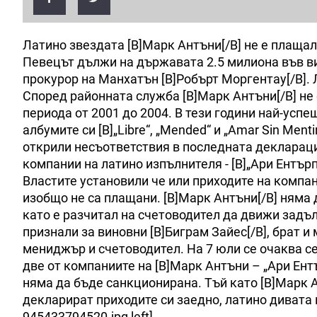
Латино звездата [B]Марк Антъни[/B] не е плащал
Певецът дължи на държавата 2.5 милиона във ви
прокурор на Манхатън [B]Робърт Моргентау[/B]. 
Според районната служба [B]Марк Антъни[/B] не
периода от 2001 до 2004. В тези години най-усп
албумите си [B]„Libre“, „Mended“ и „Amar Sin Men
открили несъответствия в последната деклараци
компании на латино изпълнителя - [B]„Ари Ентър
Властите установили че или приходите на компа
изобщо не са плащани. [B]Марк Антъни[/B] няма 
като е разчитал на счетоводител да движи задъ
признали за виновни [B]Биграм Зайес[/B], брат и 
мениджър и счетоводител. На 7 юли се очаква с
две от компаниите на [B]Марк Антъни – „Ари Ент
няма да бъде санкционирана. Тъй като [B]Марк А
декларират приходите си заедно, латино дивата
945433794520.jpg left]