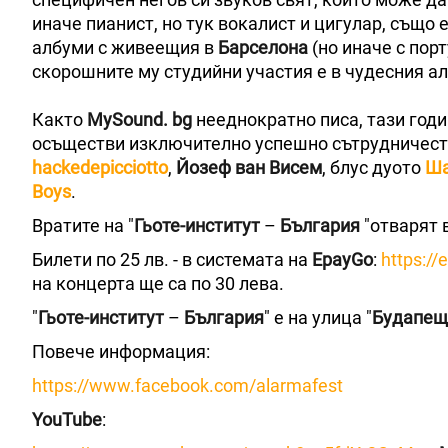
иначе пианист, но тук вокалист и цигулар, също
албуми с живеещия в
Барселона
(но иначе с пор
скорошните му студийни участия е в чудесния а
Както
MySound. bg
нееднократно писа, тази годи
осъществи изключително успешно сътрудничеств
hackedepicciotto
,
Йозеф ван Висем
, блус дуото
Ша
Boys
.
Вратите на "
Гьоте-институт
–
България
"отварят в
Билети по 25 лв. - в системата на
EpayGo
:
https:/
на концерта ще са по 30 лева.
"
Гьоте-институт
–
България
" е на улица "
Будапещ
Повече информация:
https://www.facebook.com/alarmafest
YouTube
: