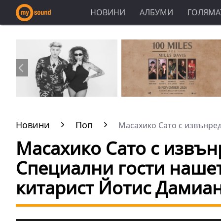
НОВИНИ
АЛБУМИ
ГОЛЯМАТ
Новини
Поп
Масахико Сато с извънреде
Масахико Сато с извън
Специални гости нашет
китарист Йотис Дамиа