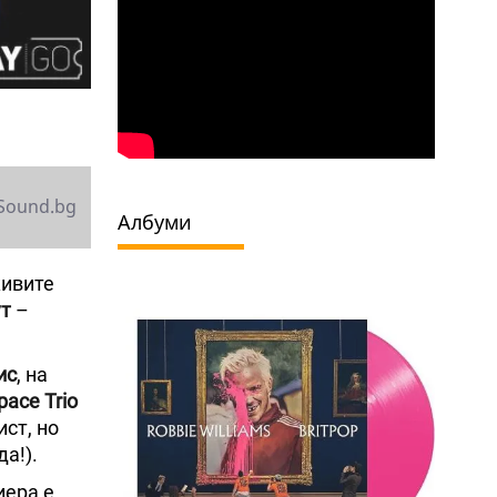
Sound.bg
Албуми
живите
ут
–
ис
, на
ace Trio
ст, но
а!).
иера е