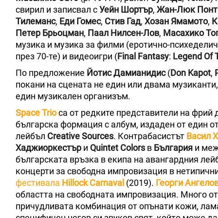
свирил и записвал с
Уейн Шортър
,
Жан-Люк Понт
Тилеманс
,
Еди Гомес
,
Стив Гад
,
Хозан Ямамото
,
К
Петер Брьоцман
,
Паал Нилсен-Лов
,
Масахико То
музика и музика за филми (еротично-психедели
през 70-те) и видеоигри (
Final Fantasy
:
Legend Оf Т
По предложение
Йотис Дамианидис
(
Don Kapot
,
покани на сцената не един или двама музиканти,
един музикален организъм.
Space Trio
са от редките представители на фрий 
българска формация с албум, издаден от един от
лейбъл
Creative Sources
. Контрабасистът
Васил 
Хаджиоркестър
и
Quintet Colors
в
България
и меж
българската връзка в екипа на авангардния лей
концерти за свободна импровизация в нетипични
фестивала
Hillock Carnaval
(2019).
Георги Ангело
областта на свободната импровизация. Много от 
причудливата комбинация от опънати кожи, лама
специфичен негов си звуков свят, който може д