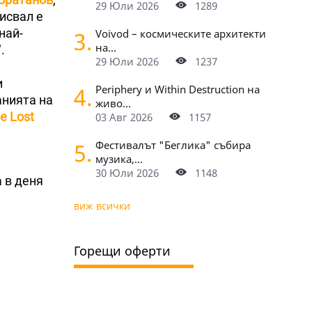
29 Юли 2026
1289
исвал е
 най-
3.
Voivod – космическите архитекти
на...
".
29 Юли 2026
1237
и
4.
Periphery и Within Destruction на
анията на
живо...
e Lost
03 Авг 2026
1157
5.
Фестивалът "Беглика" събира
музика,...
30 Юли 2026
1148
а в деня
виж всички
Горещи оферти