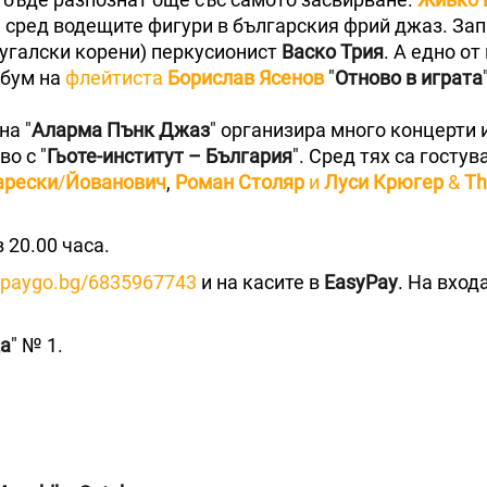
 е сред водещите фигури в българския фрий джаз. Зап
тугалски корени) перкусионист
Васко Трия
. А едно от
лбум на
флейтиста
Борислав Ясенов
"
Отново в играта
на "
Аларма Пънк Джаз
" организира много концерти 
о с "
Гьоте-институт – България
". Сред тях са гостув
рески
/
Йованович
,
Роман Столяр
и
Луси Крюгер
&
Th
 20.00 часа.
/epaygo.bg/6835967743
и на касите в
EasyPay
. На вход
а
" № 1.