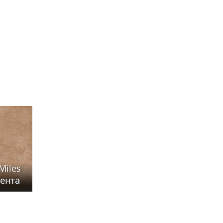
Miles
сента