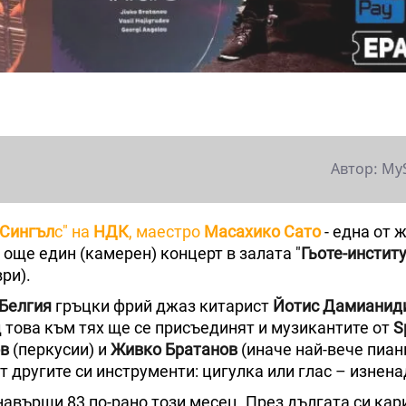
Автор: My
Сингъл
с" на
НДК
, маестро
Масахико Сато
- една от 
 още един (камерен) концерт в залата "
Гьоте-инстит
ври).
Белгия
гръцки фрий джаз китарист
Йотис Дамианид
ед това към тях ще се присъединят и музикантите от
Sp
ов
(перкусии) и
Живко Братанов
(иначе най-вече пиани
от другите си инструменти: цигулка или глас – изненад
 навърши 83 по-рано този месец. През дългата си кар