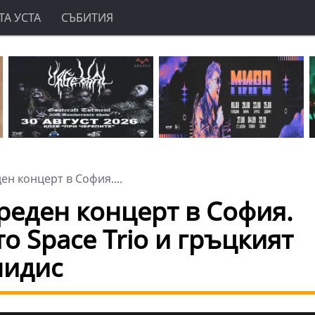
А УСТА
СЪБИТИЯ
н концерт в София....
реден концерт в София.
о Space Trio и гръцкият
нидис