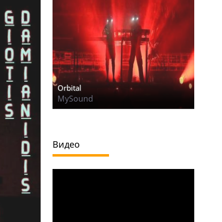
Orbital
MySound
Видео