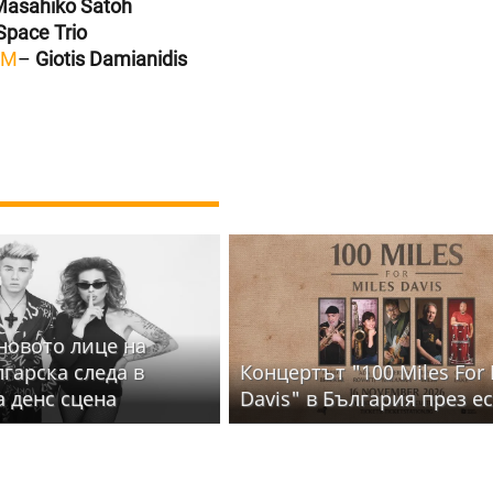
Masahiko Satoh
Space Trio
AM
–
Giotis Damianidis
 новото лице на
лгарска следа в
Концертът "100 Miles For 
а денс сцена
Davis" в България през е