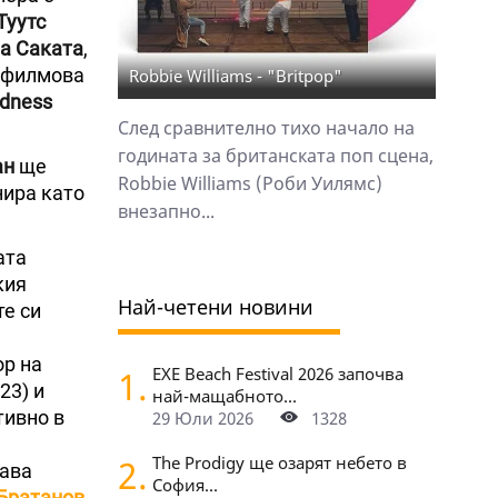
Туутс
а Саката
,
е филмова
Robbie Williams - "Britpop"
adness
След сравнително тихо начало на
годината за британската поп сцена,
ан
ще
Robbie Williams (Роби Уилямс)
нира като
внезапно...
ата
кия
Най-четени новини
те си
ор на
1.
EXE Beach Festival 2026 започва
23) и
най-мащабното...
тивно в
29 Юли 2026
1328
2.
The Prodigy ще озарят небето в
дава
София...
Братанов
,