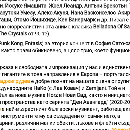
и
,
Йосуке Ямашита
,
Жоел Леандр
,
Антъни Брекстън
,
азутоки Умезу
,
Алекс Акуня
,
Нана Васконселос
,
Акир
гаши
,
Отомо Йошихиде
,
Кен Ванермарк
и др. Писал 
чно-сюрреалистичната аниме-класика
Belladona Оf S
he Crystals
от 90-те).
Punk Kong
,
Entasis
) за втория концерт в
София Сато-с
 както прави обикновено, а цяло трио, което фунцио
джаза и свободната импровизация у нас и единствен
 гигантите в това направление в
Европа
– португалс
Хаджигрудев
е добре познат на нашата сцена с групи
дународните
HaKo
(с
Лав Ковач
) и
Zemljani
. Той е и
бъл за нова музика
Horz
в
Нови Сад
, както и инициат
 пространства като серията "
Ден Авангард
" (2020-20
в
е най-възрастният български музикант, работещ ак
инструментите му са създадени от самия него, а
рини, различни малки обекти, лъкове и флейти съз
а бъде разпознат още със самото засвирване.
Живко 