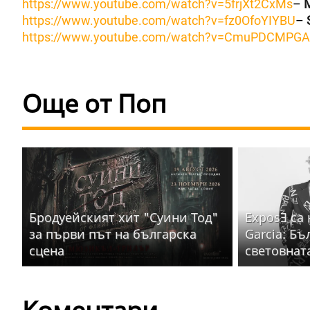
https://www.youtube.com/watch?v=5frjXt2CxMs
–
https://www.youtube.com/watch?v=fz0OfoYIYBU
–
https://www.youtube.com/watch?v=CmuPDCMPG
Още от Поп
Бродуейският хит "Суини Тод"
ExposƎ са
за първи път на българска
Garcia: Бъ
сцена
световнат