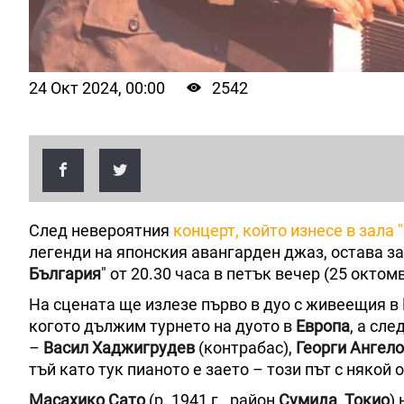
24 Окт 2024, 00:00
2542
След невероятния
концерт, който изнесе в зала "
легенди на японския авангарден джаз, остава за
България
" от 20.30 часа в петък вечер (25 октом
На сцената ще излезе първо в дуо с живеещия в
когото дължим турнето на дуото в
Европа
, а сл
–
Васил Хаджигрудев
(контрабас),
Георги Ангел
тъй като тук пианото е заето – този път с някой 
Масахико Сато
(р. 1941 г., район
Сумида
,
Токио
)