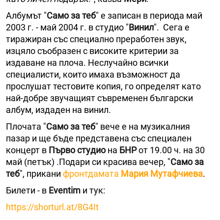
Албумът "
Само за теб
" е записан в периода май
2003 г. - май 2004 г. в студио "
Винил
". Сега е
тиражиран със специално преработен звук,
изцяло съобразен с високите критерии за
издаване на плоча. Неслучайно всички
специалисти, които имаха възможност да
прослушат тестовите копия, го определят като
най-добре звучащият съвременен български
албум, издаден на винил.
Плочата "
Само за теб
" вече е на музикалния
пазар и ще бъде представена със специален
концерт в
Първо студио
на
БНР
от 19.00 ч. на 30
май (петък) .Подари си красива вечер, "
Само за
теб
", прикани
фронтдамата
Мария Мутафчиева
.
Билети - в
Eventim
и тук:
https://shorturl.at/8G4It