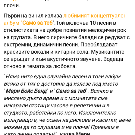
плочи.
Първи на винил излиза
любимият концептуален
албум "
Само за теб
".Той включва 10 песни в
стилистиката на добре познатия мелодичен рок
на групата. В него лиричните балади се редуват с
екстремни, динамични песни. Преобладават
красивите вокали и китарни сола. Музикантите
се връщат и към акустичното звучене. Водеща
отново е темата за любовта.
"
Няма нито една случайна песен в този албум.
Всяка от тях е достойна да излезе под името
"
Мери Бойс Бенд
"
и
"
Само за теб
".
Всичко е
мислено дълго време и с момчетата сме
изкарали стотици часове в репетиции и в
студиото, работейки по него. Изключително
вълнуващо е, че освен на дискове и касетки, вече
можем да го слушаме и на плоча! Приемам я
като личен подарък
!", казва
Мери
.