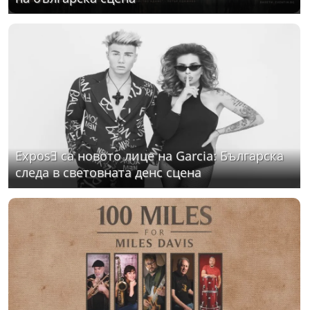
ExposƎ са новото лице на Garcia: Българска
следа в световната денс сцена