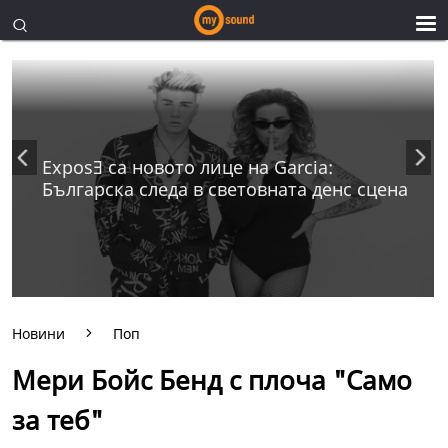
ExposƎ са новото лице на Garcia:
Българска следа в световната денс сцена
Новини
Поп
Мери Бойс Бенд с плоча "Само
за теб"