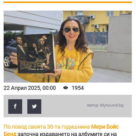
22 Април 2025, 00:00
1954
Автор: MySound.bg
По повод своята 30-та годишнина
Мери Бойс
Бенд
започна издаването на албумите си на