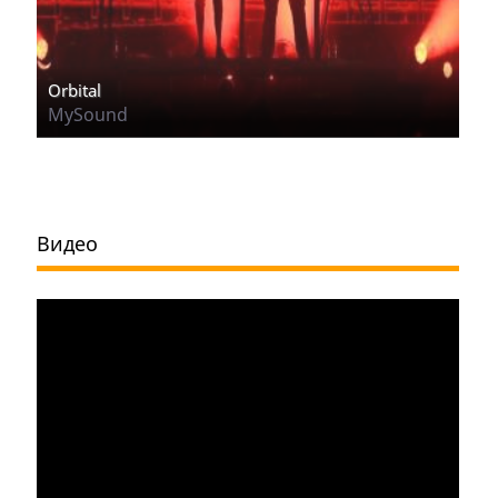
Orbital
MySound
Видео