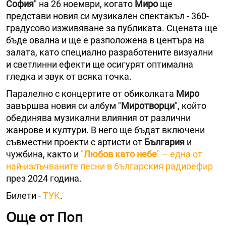
София
" на 26 ноември, когато
Миро
ще
представи новия си музикален спектакъл - 360-
градусово изживяване за публиката. Сцената ще
бъде овална и ще е разположена в центъра на
залата, като специално разработените визуални
и светлинни ефекти ще осигурят оптимална
гледка и звук от всяка точка.
Паралелно с концертите от обиколката
Миро
завършва новия си албум "
Миротворци
", който
обединява музикални влияния от различни
жанрове и култури. В него ще бъдат включени
съвместни проекти с артисти от
България
и
чужбина, както и
"
Любов като небе
" – една от
най-излъчваните песни в българския радиоефир
през 2024 година.
Билети -
ТУК
.
Още от Поп