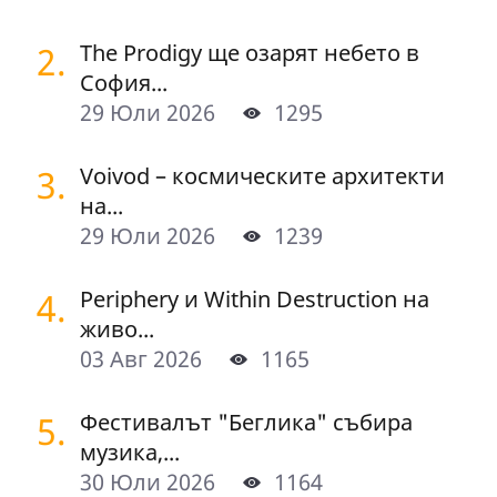
2.
The Prodigy ще озарят небето в
София...
29 Юли 2026
1295
3.
Voivod – космическите архитекти
на...
29 Юли 2026
1239
4.
Periphery и Within Destruction на
живо...
03 Авг 2026
1165
5.
Фестивалът "Беглика" събира
музика,...
30 Юли 2026
1164