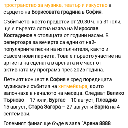
пространство за музика, театър и изкуство
в
сърцето на
Борисовата градина
в
София
.
Събитието, което предстои от 20.30 ч. на 31 юли,
ще е първата лятна изява на
Мирослав
Костадинов
в столицата от години насам. В
репертоара за вечерта са едни от най-
популярните песни на изпълнителя, както и
съвсем нови парчета. Това е първото участие на
артиста на сцената в арената и е част от
активната му програма през 2025 година.
Летният концерт в
София
е сред поредицата
музикални събития на
хитмейкъра
, които
започнаха в началото на месеца. Следват
Велико
Търново
– 17 юли,
Бургас
– 10 август,
Пловдив
–
15 август,
Стара Загора
– 27 август и
Варна
на 4
септември.
Големият финал ще бъде в зала "
Арена 8888