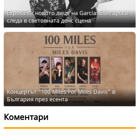
ExposƎ са новото лице на Garcia: Българска
следа в световната денс сцена
Концертът "100 Miles For Miles Davis" в
България през есента
Коментари