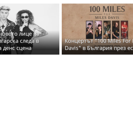
 новото лице на
лгарска следа в
Концертът "100 Miles For 
а денс сцена
Davis" в България през е