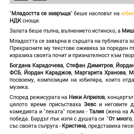
"
Младостта се завръща
" беше насловът на
юбил
НДК
снощи.
Залата беше пълна, вълнението истинско, а
Миш
Младостта се завърна в сърцата на публиката з
Прекрасните му текстове оживяха за пореден пъ
изразиха своята почит и признателност към твор
Богдана Карадочева
,
Стефан Димитров
,
Йордан
ФСБ
,
Йордан Караджов
,
Маргарита Хранова
,
М
посвоему, композиции на юбиляра, които отда
музика.
Според режисурата на
Ники Априлов
, концертъ
цялото време присъстваха
Зевс
и неговите д
комедията и "леката" поезия -
Талия
(жена на
А
победа. Бардът пък изпя с душата си "
От много
със своята съпруга -
Кристина
, представиха песе