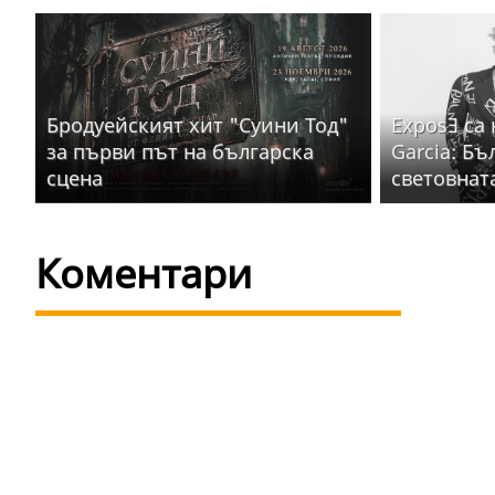
Бродуейският хит "Суини Тод"
ExposƎ са
за първи път на българска
Garcia: Бъ
сцена
световнат
Коментари