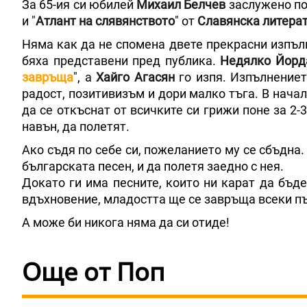
За 65-ия си юбилей
Михаил Белчев
заслужено по
и "
Атлант на слявянството
" от
Славянска
литера
Няма как да не спомена двете прекрасни изпъл
бяха представени пред публика.
Недялко Йорд
завръща
", а
Хайго Агасян
го изпя. Изпълнениет
радост, позитивизъм и дори малко тъга. В нача
да се откъснат от всичките си грижи поне за 2-
навън, да полетят.
Ако съдя по себе си, пожеланието му се сбъдна.
българската песен, и да полетя заедно с нея.
Докато ги има песните, които ни карат да бъ
вдъхновение, младостта ще се завръща всеки пъ
А може би никога няма да си отиде!
Още от Поп