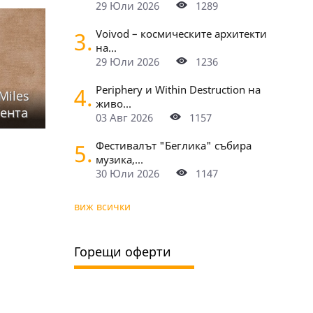
29 Юли 2026
1289
3.
Voivod – космическите архитекти
на...
29 Юли 2026
1236
4.
Periphery и Within Destruction на
Miles
живо...
сента
03 Авг 2026
1157
5.
Фестивалът "Беглика" събира
музика,...
30 Юли 2026
1147
виж всички
Горещи оферти