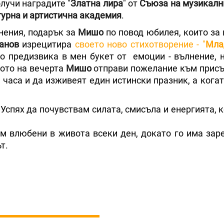
лучи наградите "
Златна лира
" от
Съюза на музикалн
турна и артистична академия
.
нения, подарък за
Мишо
по повод юбилея, които за 
анов
изрецитира
своето ново стихотворение - "
Мла
о предизвика в мен букет от емоции - вълнение, н
лото на вечерта
Мишо
отправи пожелание към прис
3 часа и да изживеят един истински празник, а кога
 Успях да почувствам силата, смисъла и енергията, 
дем влюбени в живота всеки ден, докато го има за
т.