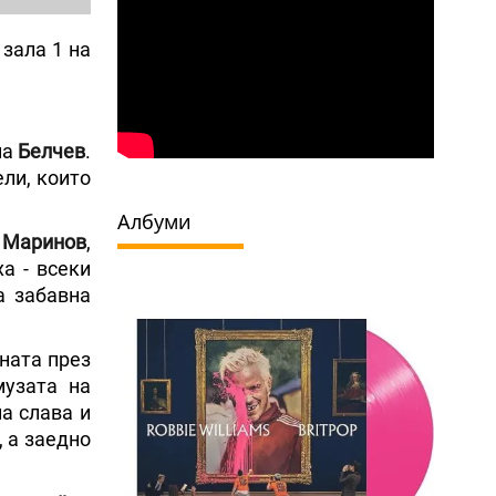
 зала 1 на
на
Белчев
.
ели, които
Албуми
 Маринов
,
а - всеки
а забавна
ената през
музата на
на слава и
", а заедно