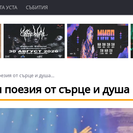
А УСТА
СЪБИТИЯ
зия от сърце и душа...
 поезия от сърце и душа