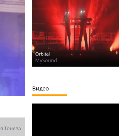
Orbital
MySound
Видео
я Тонева