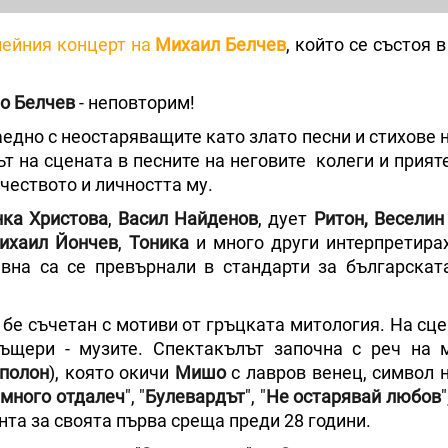
ейния концерт на
Михаил
Белчев
, който се състоя в
о Белчев
- неповторим!
аедно с неостаряващите като злато песни и стихове 
т на сцената в песните на неговите колеги и прият
чеството и личността му.
ка Христова
,
Васил Найденов
, дует
Ритон,
Веселин
ихаил Йончев
,
Тоника
и много други интерпретирах
вна са се превърнали в стандарти за българскат
т бе съчетан с мотиви от гръцката митология. На сц
ъщери - музите. Спектакълът започна с реч на 
полон
), която окичи
Мишо
с лавров венец, символ 
,
много отдалеч
", "
Булевардът
", "
Не остарявай любов
нта за своята първа среща преди 28 години.