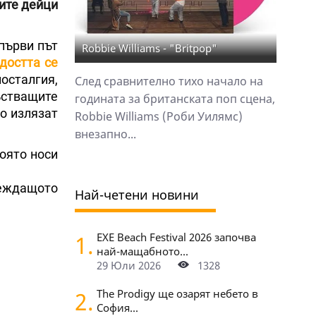
ите дейци
първи път
Robbie Williams - "Britpop"
достта се
осталгия,
След сравнително тихо начало на
ъстващите
годината за британската поп сцена,
то излязат
Robbie Williams (Роби Уилямс)
внезапно...
която носи
реждащото
Най-четени новини
1.
EXE Beach Festival 2026 започва
най-мащабното...
29 Юли 2026
1328
2.
The Prodigy ще озарят небето в
София...