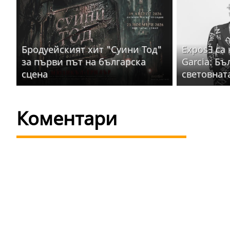
Бродуейският хит "Суини Тод"
ExposƎ са
за първи път на българска
Garcia: Бъ
сцена
световнат
Коментари