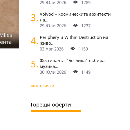
29 Юли 2026
1289
3.
Voivod – космическите архитекти
на...
29 Юли 2026
1237
Miles
4.
Periphery и Within Destruction на
сента
живо...
03 Авг 2026
1159
5.
Фестивалът "Беглика" събира
музика,...
30 Юли 2026
1149
виж всички
Горещи оферти