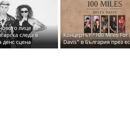
 новото лице на
лгарска следа в
Концертът "100 Miles For 
а денс сцена
Davis" в България през е