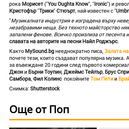
рока
Морисет
("
You Oughta Know
", "
Ironic
") и рев
Кристофър
"
Трики
"
Стюърт
, най-известен с "
Umbre
"
Музикалната индустрия е изградена върху невер
незабравими неща. Без тяхното майсторство ня
запалени фенове. Всичко произлиза от песента 
славата на авторите на песни Найл Роджърс
.
Както
MySound.bg
нееднократно писа,
Залата на
почете тези, които създават популярна музика.
за въвеждане 20 години след първото комерсиал
Джон
и
Бърни Тоупин
,
Джеймс Тейлър
,
Брус Спр
Самбора
,
Фил Колинс
покойните
Том Пети
и
Бра
Снимка:
Shutterstock
Още от Поп