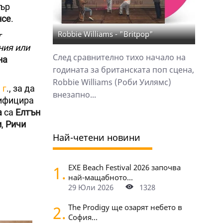
пър
нсе
.
Robbie Williams - "Britpop"
т
ния или
След сравнително тихо начало на
на
годината за британската поп сцена,
Robbie Williams (Роби Уилямс)
 г
., за да
внезапно...
лифицира
а
са
Елтън
и
,
Ричи
Най-четени новини
1.
EXE Beach Festival 2026 започва
най-мащабното...
29 Юли 2026
1328
2.
The Prodigy ще озарят небето в
София...