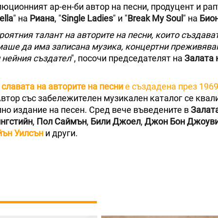
олюционният ар-ен-би автор на песни, продуцент и ра
lla
" на
Риана
, "
Single Ladies
" и "
Break My Soul
" на
Био
оятния талант на авторите на песни, които създава
маше да има записана музика, концертни преживява
и нейния създател
", посочи председателят на
Залата 
 славата на авторите на песни
е създадена през 1969
 Автор със забележителен музикален каталог се ква
но издание на песен. Сред вече въведените в
Залат
ингстийн
,
Пол Саймън
,
Били Джоел
,
Джон Бон Джоув
йън Уилсън
и други.