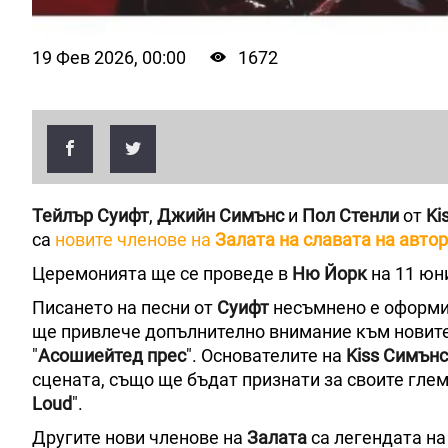
19 Фев 2026, 00:00
1672
Тейлър Суифт
,
Джийн Симънс
и
Пол Стенли
от
Ki
са
новите членове на
Залата на славата на автор
Церемонията ще се проведе в
Ню Йорк
на 11 юн
Писането на песни от
Суифт
несъмнено е оформи
ще привлече допълнително внимание към новите
"
Асошиейтед прес
". Основателите на
Kiss
Симънс
сцената, също ще бъдат признати за своите глем 
Loud
".
Другите нови членове на
Залата
са легендата на