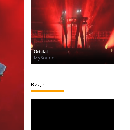
Orbital
MySound
Видео