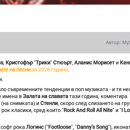
Автор: My
ss
,
Кристофър
"
Трики
"
Стюърт
,
Аланис Морисет
и
Кен
ите на песни
за 2026 година
.
и.
ло съвременните тенденции в поп музиката - и тя н
 имена в
Залата на славата
тази година, коментира
(на снимката) и
Стенли
, скоро след слизането на гру
рок класики, сред които "
Rock And Roll All Nite
" и "
I Lo
 софт рока
Логинс
("
Footloose
", "
Danny's Song
"), икона