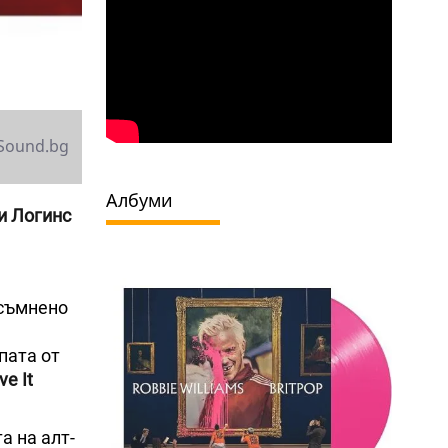
Sound.bg
Албуми
и Логинс
есъмнено
пата от
ve It
та на алт-