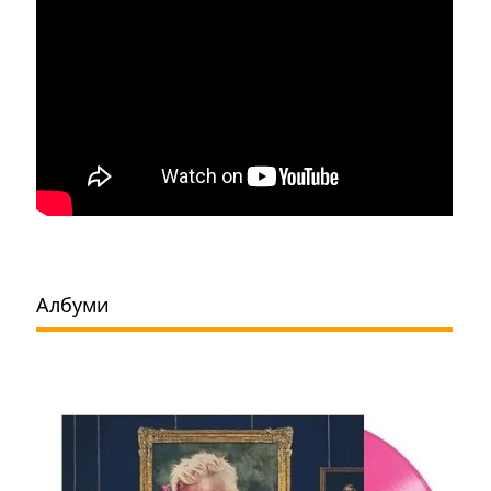
Албуми