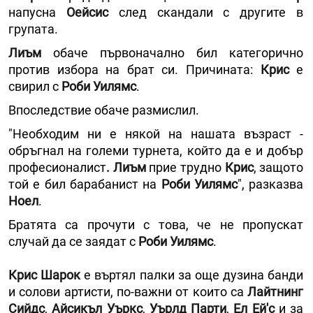
напусна
Оейсис
след скандали с другите в
групата.
Лиъм
обаче първоначално бил категорично
против избора на брат си. Причината:
Крис
е
свирил с
Роби Уилямс
.
Впоследствие обаче размислил.
"Необходим ни е някой на нашата възраст -
обръгнал на големи турнета, който да е и добър
професионалист
. Лиъм
прие трудно
Крис
, защото
той е бил барабанист на
Роби Уилямс
", разказва
Ноел
.
Братята са прочути с това, че не пропускат
случай да се заядат с
Роби Уилямс
.
Крис Шарок
е въртял палки за още дузина банди
и солови артисти, по-важни от които са
Лайтнинг
Сийдс
,
Айсикъл Уъркс
,
Уърлд Парти
,
Ел Ей'с
и за