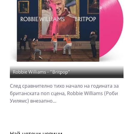
Robbie Williams - "Britpop"
След сравнително тихо начало на годината за
британската поп сцена, Robbie Williams (Роби
Уилямс) внезапно...
Най-четени новини