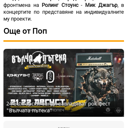
фронтмена на
Ролинг Стоунс
-
Мик Джагър
, в
концертите по представяне на индивидуалните
му проекти.
Още от Поп
24 български банди завладяват рок фест
"Вълчата пътека"