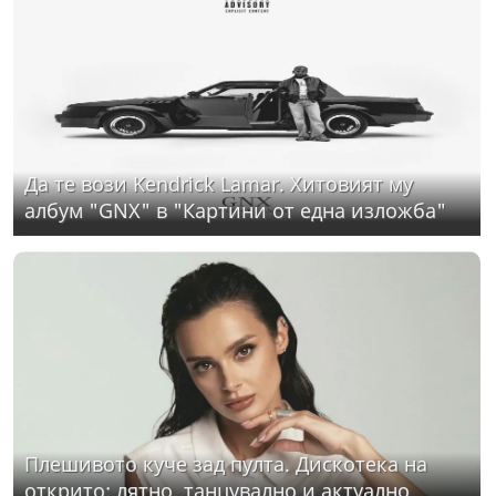
Да те вози Kendrick Lamar. Хитовият му
албум "GNX" в "Картини от една изложба"
Плешивото куче зад пулта. Дискотека на
открито: лятно, танцувално и актуално