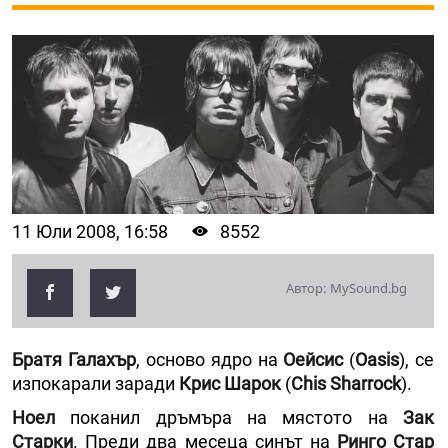
11 Юли 2008, 16:58
8552
Автор: MySound.bg
Братя Галахър
, осново ядро на
Оейсис
(
Oasis
), се
изпокарали заради
Крис Шарок
(
Chis Sharrock
).
Ноел
поканил дръмъра на мястото на
Зак
Старки
. Преди два месеца синът на
Ринго Стар