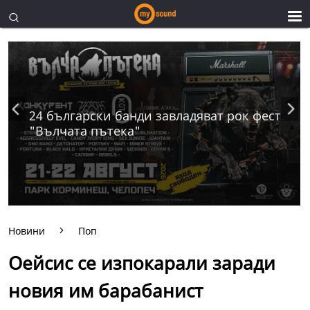
24 български банди завладяват рок фест
"Вълчата пътека"
Новини
Поп
Оейсис се изпокарали заради
новия им барабанист