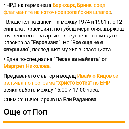
• ЧРД на германеца
Бернхард Бринк
, сред
флагманите на източноевропейския шлагер
.
- Владетел на дансинга между 1974 и 1981 г. с 12
сингъла ; красивият, но губещ мераклия, държащ
първенството за артист в неуспешен опит да се
класира за "
Евровизия
". Но "
Все още не е
свършило
", последният му хит в класацията.
• Една по-специална "
Песен за майката
" от
Маргрет Николова
.
Предаването с автор и водещ
Ивайло Кицов
се
излъчва по програма "
Христо Ботев
" по
БНР
всяка събота между 16.00 и 17.00 часа.
Снимка: Личен архив на
Ели Раданова
Още от Поп