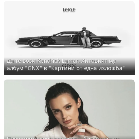
Да те вози Kendrick Lamar. Хитовият му
албум "GNX" в "Картини от една изложба"
Плешивото куче зад пулта. Дискотека на