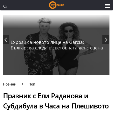
ExposƎ са новото лице на Garcia:
Българска следа в световната денс сцена
Новини
Поп
Празник с Ели Раданова и
Субдибула в Часа на Плешивото