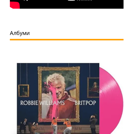
Албуми