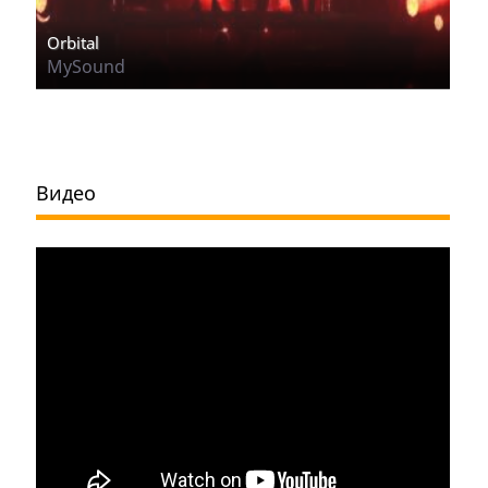
Orbital
MySound
Видео