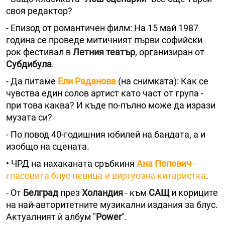
своя редактор?
- Епизод от романтичен филм: На 15 май 1987
година се проведе митичният първи софийски
рок фестивал в
Летния театър
, организиран от
Субдибула
.
- Да питаме
Ели Раданова
(на снимката): Как се
чувства един солов артист като част от група -
при това каква? И къде по-пълно може да изрази
музата си?
- По повод 40-годишния юбилей на бандата, а и
изобщо на сцената.
• ЧРД на нахаканата сръбкиня
Ана Попович
-
гласовита блус певица и виртуозна китаристка
.
- От
Белград
през
Холандия
- към
САЩ
и кориците
на най-авторитетните музикални издания за блус.
Актуалният ѝ албум "
Power
".