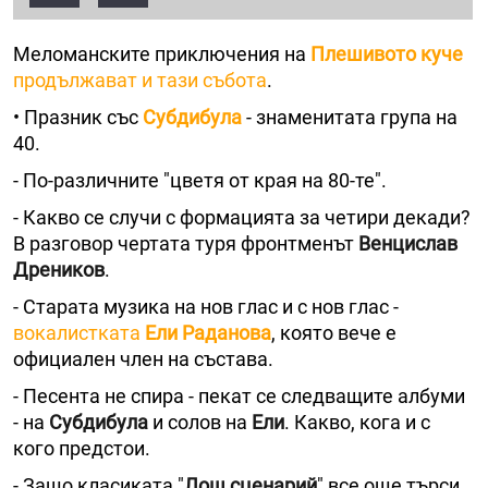
Меломанските приключения на
Плешивото куче
продължават и тази събота
.
• Празник със
Субдибула
- знаменитата група на
40.
- По-различните "цветя от края на 80-те".
- Какво се случи с формацията за четири декади?
В разговор чертата туря фронтменът
Венцислав
Дреников
.
- Старата музика на нов глас и с нов глас -
вокалистката
Ели Раданова
, която вече е
официален член на състава.
- Песента не спира - пекат се следващите албуми
- на
Субдибула
и солов на
Ели
. Какво, кога и с
кого предстои.
- Защо класиката "
Лош сценарий
" все още търси