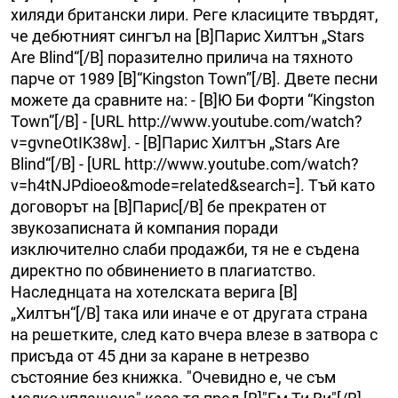
хиляди британски лири. Реге класиците твърдят,
че дебютният сингъл на [B]Парис Хилтън „Stars
Are Blind“[/B] поразително прилича на тяхното
парче от 1989 [B]“Kingston Town”[/B]. Двете песни
можете да сравните на: - [B]Ю Би Форти “Kingston
Town”[/B] - [URL http://www.youtube.com/watch?
v=gvneOtIK38w]. - [B]Парис Хилтън „Stars Are
Blind“[/B] - [URL http://www.youtube.com/watch?
v=h4tNJPdioeo&mode=related&search=]. Тъй като
договорът на [B]Парис[/B] бе прекратен от
звукозаписната й компания поради
изключително слаби продажби, тя не е съдена
директно по обвинението в плагиатство.
Наследнцата на хотелската верига [B]
„Хилтън“[/B] така или иначе е от другата страна
на решетките, след като вчера влезе в затвора с
присъда от 45 дни за каране в нетрезво
състояние без книжка. "Очевидно е, че съм