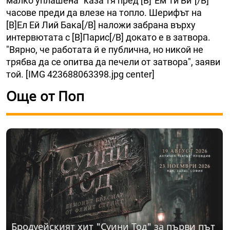
малко уплашена" каза тя пред [B]"Ем Ти Ви"[/B]
часове преди да влезе на топло. Шерифът на
[B]Ел Ей Лий Бака[/B] наложи забрана върху
интервютата с [B]Парис[/B] докато е в затвора.
"Вярно, че работата й е публична, но никой не
трябва да се опитва да печели от затвора", заяви
той. [IMG 423688063398.jpg center]
Още от Поп
Бродуейският хит "Суини Тод" за първи път