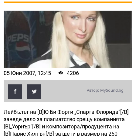
05 Юни 2007, 12:45
4206
Автор: MySound.bg
Лейбълът на [B]Ю Би Форти „Спарта Флорида“[/B]
заведе дело за плагиатство срещу компанията
[B]„Уорнър“[/B] и композитора/продуцента на
[B]Парис Хилтън[/B] за щети в размер на 250