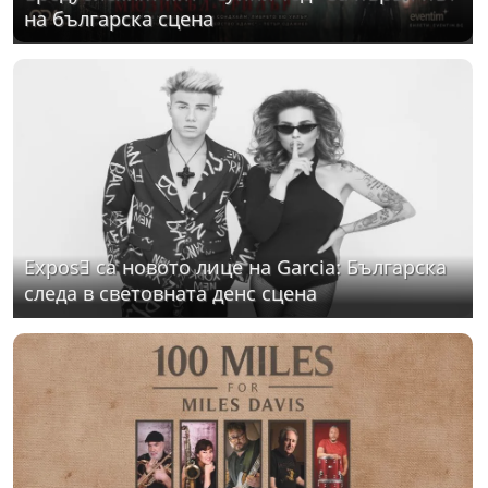
на българска сцена
ExposƎ са новото лице на Garcia: Българска
следа в световната денс сцена