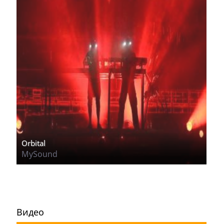
Orbital
MySound
Видео