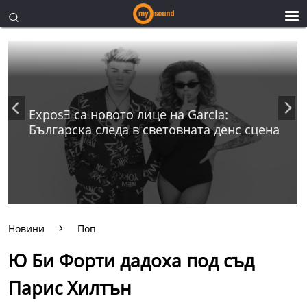
ExposƎ са новото лице на Garcia:
Българска следа в световната денс сцена
Новини
Поп
Ю Би Форти дадоха под съд
Парис Хилтън